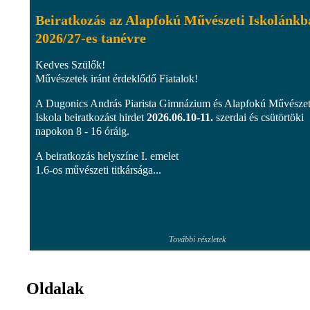
Beiratkozás az Alapfokú Művészeti Iskolánkb
2026/27-es tanévre
Kedves Szülők!
Művészetek iránt érdeklődő Fiatalok!
A Dugonics András Piarista Gimnázium és Alapfokú Művészet
Iskola beiratkozást hirdet
2026.06.10-11.
szerdai és csütörtöki
napokon 8 - 16 óráig.
A beiratkozás helyszíne I. emelet
1.6-os művészeti titkársága...
További részletek
Oldalak