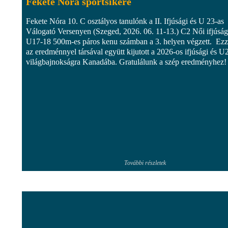
Fekete Nóra sportsikere
Fekete Nóra 10. C osztályos tanulónk a II. Ifjúsági és U 23-as
Válogató Versenyen (Szeged, 2026. 06. 11-13.) C2 Női ifjúság
U17-18 500m-es páros kenu számban a 3. helyen végzett. Ezz
az eredménnyel társával együtt kijutott a 2026-os ifjúsági és U
világbajnokságra Kanadába. Gratulálunk a szép eredményhez!
További részletek