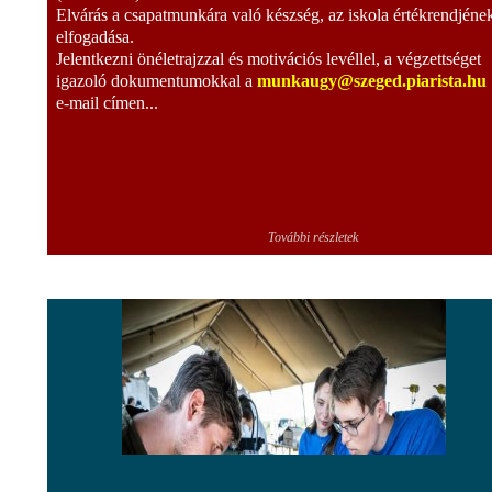
Elvárás a csapatmunkára való készség, az iskola értékrendjéne
elfogadása.
Jelentkezni önéletrajzzal és motivációs levéllel, a végzettséget
igazoló dokumentumokkal a
munkaugy@szeged.piarista.hu
e-mail címen...
További részletek