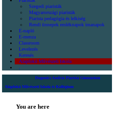
Piaristák
Szegedi piaristák
Magyarországi piaristák
Piarista pedagógia és lelkiség
Rendi ünnepek emléknapok imanapok
E-napló
E-menza
Classroom
Levelezés
Keresés
Alapfokú Művészeti Iskola
.
Dugonics András Piarista Gimnázium
Alapfokú Művészeti Iskola és Kollégium
You are here