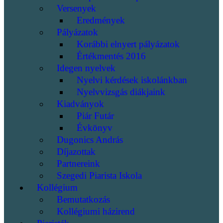
Versenyek
Eredmények
Pályázatok
Korábbi elnyert pályázatok
Értékmentés 2016
Idegen nyelvek
Nyelvi kérdések iskolánkban
Nyelvvizsgás diákjaink
Kiadványok
Piár Futár
Évkönyv
Dugonics András
Díjazottak
Partnereink
Szegedi Piarista Iskola
Kollégium
Bemutatkozás
Kollégiumi házirend