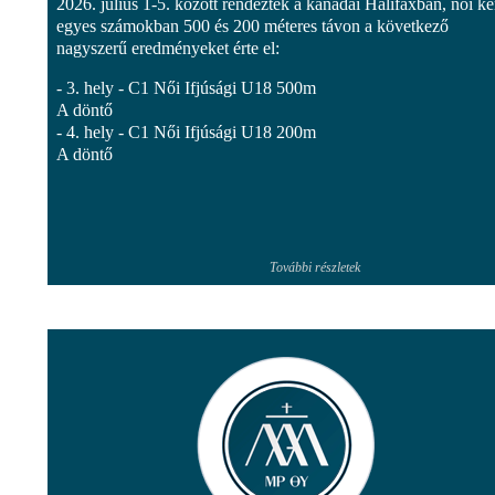
2026. július 1-5. között rendeztek a kanadai Halifaxban, női k
egyes számokban 500 és 200 méteres távon a következő
nagyszerű eredményeket érte el:
- 3. hely - C1 Női Ifjúsági U18 500m
A döntő
- 4. hely - C1 Női Ifjúsági U18 200m
A döntő
További részletek