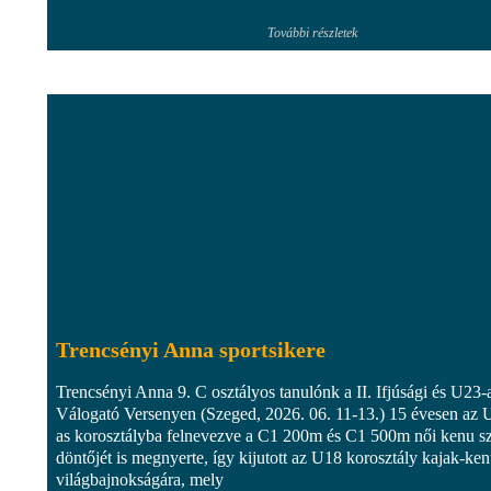
További részletek
Trencsényi Anna sportsikere
Trencsényi Anna 9. C osztályos tanulónk a II. Ifjúsági és U23-
Válogató Versenyen (Szeged, 2026. 06. 11-13.) 15 évesen az 
as korosztályba felnevezve a C1 200m és C1 500m női kenu 
döntőjét is megnyerte, így kijutott az U18 korosztály kajak-ke
világbajnokságára, mely