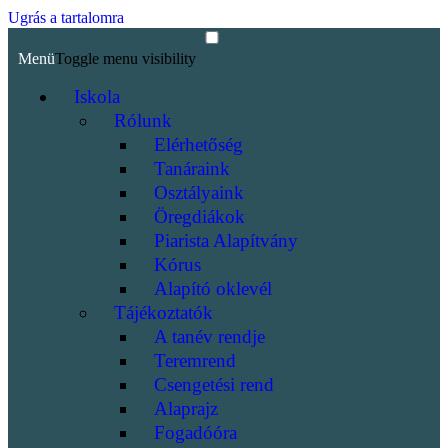
Ugrás a tartalomra
Menü
Toggle menu visibility
Iskola
Rólunk
Elérhetőség
Tanáraink
Osztályaink
Öregdiákok
Piarista Alapítvány
Kórus
Alapító oklevél
Tájékoztatók
A tanév rendje
Teremrend
Csengetési rend
Alaprajz
Fogadóóra