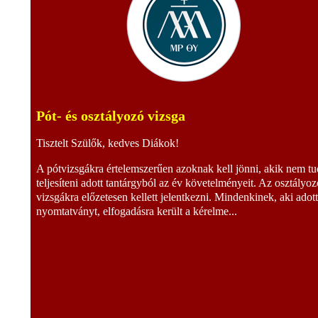
Pót- és osztályozó vizsga
Tisztelt Szülők, kedves Diákok!
A pótvizsgákra értelemszerűen azoknak kell jönni, akik nem tu
teljesíteni adott tantárgyból az év követelményeit. Az osztályoz
vizsgákra előzetesen kellett jelentkezni. Mindenkinek, aki adot
nyomtatványt, elfogadásra került a kérelme...