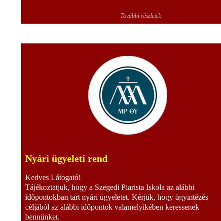
További részletek
Nyári ügyeleti rend
Kedves Látogató!
Tájékoztatjuk, hogy a Szegedi Piarista Iskola az alábbi
időpontokban tart nyári ügyeletet. Kérjük, hogy ügyintézés
céljából az alábbi időpontok valamelyikében keressenek
bennünket.