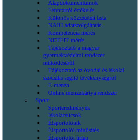
Alapdokumentumok
Fenntartói értékelés
Különös közzétételi lista
NAIH adatszolgáltatás
Kompetencia mérés
NETFIT mérés
Tájékoztató a magyar
gyermekvédelmi rendszer
működéséről
Tájékoztató az óvodai és iskolai
szociális segítő tevékenységről
E-menza
Online menzakártya rendszer
Sport
Sporteredmények
Iskolacsúcsok
Élsportolóink
Élsportolói minősítés
Élsportolói űrlap