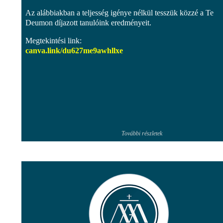
Az alábbiakban a teljesség igénye nélkül tesszük közzé a Te
Deumon díjazott tanulóink eredményeit.
Megtekintési link:
canva.link/
du627me9awhllxe
További részletek