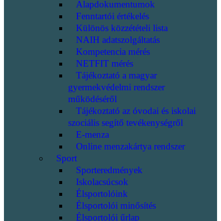
Alapdokumentumok
Fenntartói értékelés
Különös közzétételi lista
NAIH adatszolgáltatás
Kompetencia mérés
NETFIT mérés
Tájékoztató a magyar
gyermekvédelmi rendszer
működéséről
Tájékoztató az óvodai és iskolai
szociális segítő tevékenységről
E-menza
Online menzakártya rendszer
Sport
Sporteredmények
Iskolacsúcsok
Élsportolóink
Élsportolói minősítés
Élsportolói űrlap