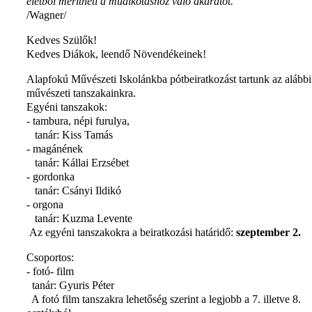
életből merítheti a műalkotáshoz való akaratot."
/Wagner/
Kedves Szülők!
Kedves Diákok, leendő Növendékeinek!
Alapfokú Művészeti Iskolánkba pótbeiratkozást tartunk az alábbi
művészeti tanszakainkra.
Egyéni tanszakok:
- tambura, népi furulya,
tanár: Kiss Tamás
- magánének
tanár: Kállai Erzsébet
- gordonka
tanár: Csányi Ildikó
- orgona
tanár: Kuzma Levente
Az egyéni tanszakokra a beiratkozási határidő:
szeptember 2.
Csoportos:
- fotó- film
tanár: Gyuris Péter
A fotó film tanszakra lehetőség szerint a legjobb a 7. illetve 8.