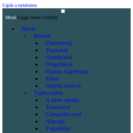
Ugrás a tartalomra
Menü
Toggle menu visibility
Iskola
Rólunk
Elérhetőség
Tanáraink
Osztályaink
Öregdiákok
Piarista Alapítvány
Kórus
Alapító oklevél
Tájékoztatók
A tanév rendje
Teremrend
Csengetési rend
Alaprajz
Fogadóóra