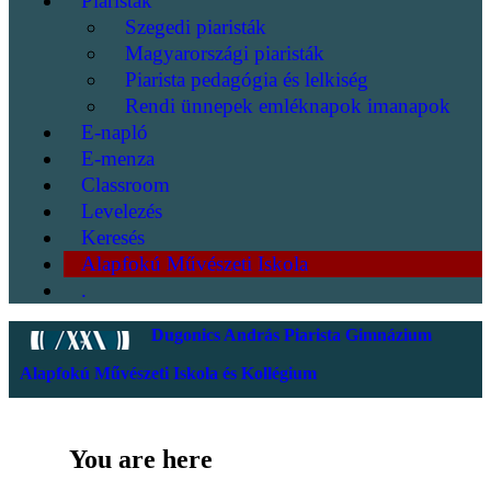
Piaristák
Szegedi piaristák
Magyarországi piaristák
Piarista pedagógia és lelkiség
Rendi ünnepek emléknapok imanapok
E-napló
E-menza
Classroom
Levelezés
Keresés
Alapfokú Művészeti Iskola
.
Dugonics András Piarista Gimnázium
Alapfokú Művészeti Iskola és Kollégium
You are here