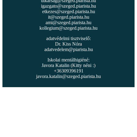
titkarsag@szeged.piarista.hu
igazgato@szeged.piarista.hu
etkezes@szeged.piarista.hu
it@szeged.piarista.hu
ami@szeged.piarista.hu
kollegium@szeged.piarista.hu
adatvédelmi tisztviselő:
Dr. Kiss Nóra
adatvedelem@piarista.hu
Iskolai mentálhigiéné:
Javora Katalin (Kitty néni :)
+36309396191
javora.katalin@szeged.piarista.hu