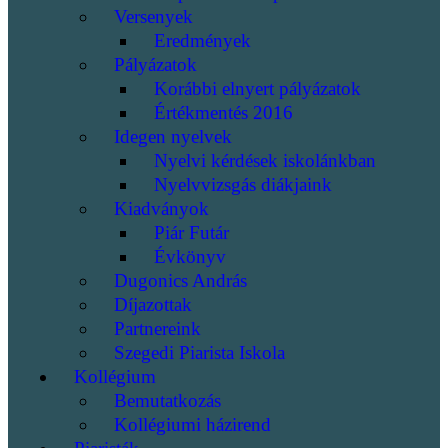
Versenyek
Eredmények
Pályázatok
Korábbi elnyert pályázatok
Értékmentés 2016
Idegen nyelvek
Nyelvi kérdések iskolánkban
Nyelvvizsgás diákjaink
Kiadványok
Piár Futár
Évkönyv
Dugonics András
Díjazottak
Partnereink
Szegedi Piarista Iskola
Kollégium
Bemutatkozás
Kollégiumi házirend