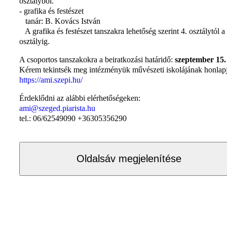
osztályból.
- grafika és festészet
tanár: B. Kovács István
A grafika és festészet tanszakra lehetőség szerint 4. osztálytól a 
osztályig.
A csoportos tanszakokra a beiratkozási határidő:
szeptember 15.
Kérem tekintsék meg intézményük művészeti iskolájának honlapj
https://ami.szepi.hu/
Érdeklődni az alábbi elérhetőségeken:
ami@szeged.piarista.hu
tel.: 06/62549090 +36305356290
Oldalsáv megjelenítése