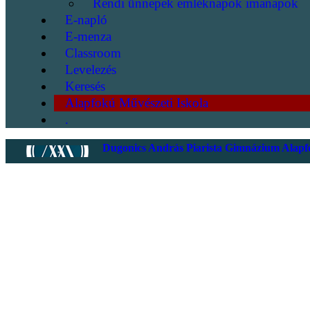
Rendi ünnepek emléknapok imanapok
E-napló
E-menza
Classroom
Levelezés
Keresés
Alapfokú Művészeti Iskola
.
Dugonics András Piarista Gimnázium Alapfo