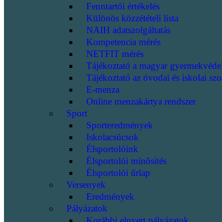
Fenntartói értékelés
Különös közzétételi lista
NAIH adatszolgáltatás
Kompetencia mérés
NETFIT mérés
Tájékoztató a magyar gyermekvéde
Tájékoztató az óvodai és iskolai szo
E-menza
Online menzakártya rendszer
Sport
Sporteredmények
Iskolacsúcsok
Élsportolóink
Élsportolói minősítés
Élsportolói űrlap
Versenyek
Eredmények
Pályázatok
Korábbi elnyert pályázatok