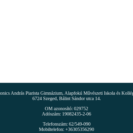
nics András Piarista Gimnázium, Alapfokú Művészeti Iskola és Koll
6724 Szeged, Bálint Sándor utca 14.
OM azonosító: 029752
Adószám: 19082435-2-06
Telefonszám: 62/549-090
Mobiltelefon: +36305356290