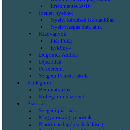
Értékmentés 2016
Idegen nyelvek
Nyelvi kérdések iskolánkban
Nyelvvizsgás diákjaink
Kiadványok
Piár Futár
Évkönyv
Dugonics András
Díjazottak
Partnereink
Szegedi Piarista Iskola
Kollégium
Bemutatkozás
Kollégiumi házirend
Piaristák
Szegedi piaristák
Magyarországi piaristák
Piarista pedagógia és lelkiség