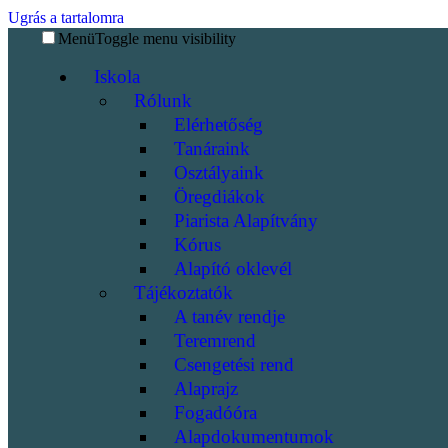
Ugrás a tartalomra
Menü
Toggle menu visibility
Iskola
Rólunk
Elérhetőség
Tanáraink
Osztályaink
Öregdiákok
Piarista Alapítvány
Kórus
Alapító oklevél
Tájékoztatók
A tanév rendje
Teremrend
Csengetési rend
Alaprajz
Fogadóóra
Alapdokumentumok