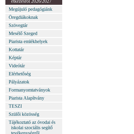
étkezésről 2026/2027
Megújuló pedagógiánk
Öregdiákoknak
Szövegtár
Mesélő Szeged
Piarista emlékhelyek
Kottatár
Képtár
Videótár
Elérhetőség
Pályázatok
Formanyomtatványok
Piarista Alapítvány
TESZI
Szülői közösség
Tájékoztató az óvodai és
iskolai szociális segítő
tevékenységről