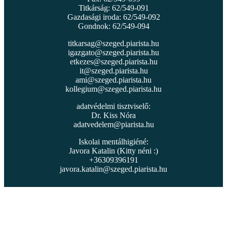
Titkárság: 62/549-091
Gazdasági iroda: 62/549-092
Gondnok: 62/549-094
titkarsag@szeged.piarista.hu
igazgato@szeged.piarista.hu
etkezes@szeged.piarista.hu
it@szeged.piarista.hu
ami@szeged.piarista.hu
kollegium@szeged.piarista.hu
adatvédelmi tisztviselő:
Dr. Kiss Nóra
adatvedelem@piarista.hu
Iskolai mentálhigiéné:
Javora Katalin (Kitty néni :)
+36309396191
javora.katalin@szeged.piarista.hu