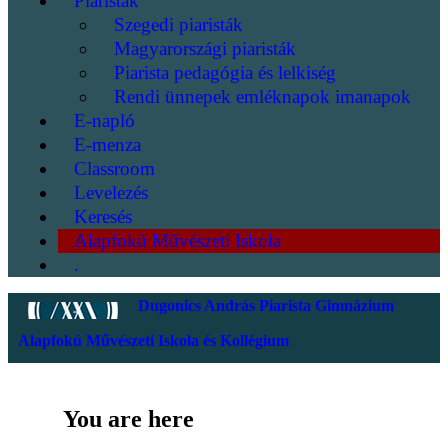
Piaristák
Szegedi piaristák
Magyarországi piaristák
Piarista pedagógia és lelkiség
Rendi ünnepek emléknapok imanapok
E-napló
E-menza
Classroom
Levelezés
Keresés
Alapfokú Művészeti Iskola
.
Dugonics András Piarista Gimnázium
Alapfokú Művészeti Iskola és Kollégium
You are here