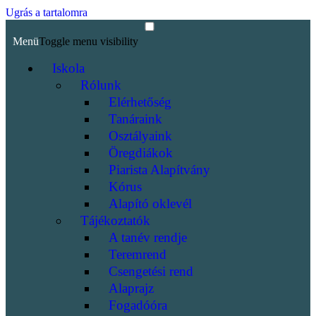
Ugrás a tartalomra
Menü
Toggle menu visibility
Iskola
Rólunk
Elérhetőség
Tanáraink
Osztályaink
Öregdiákok
Piarista Alapítvány
Kórus
Alapító oklevél
Tájékoztatók
A tanév rendje
Teremrend
Csengetési rend
Alaprajz
Fogadóóra