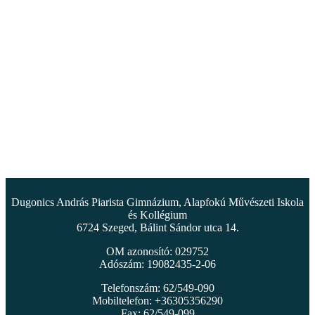
Dugonics András Piarista Gimnázium, Alapfokú Művészeti Iskola
és Kollégium
6724 Szeged, Bálint Sándor utca 14.
OM azonosító: 029752
Adószám: 19082435-2-06
Telefonszám: 62/549-090
Mobiltelefon: +36305356290
Fax: 62/549-099