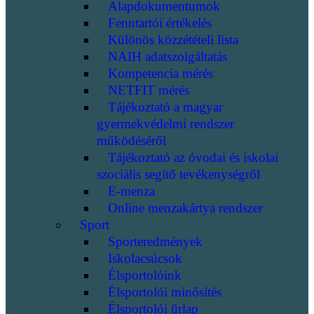
Alapdokumentumok
Fenntartói értékelés
Különös közzétételi lista
NAIH adatszolgáltatás
Kompetencia mérés
NETFIT mérés
Tájékoztató a magyar
gyermekvédelmi rendszer
működéséről
Tájékoztató az óvodai és iskolai
szociális segítő tevékenységről
E-menza
Online menzakártya rendszer
Sport
Sporteredmények
Iskolacsúcsok
Élsportolóink
Élsportolói minősítés
Élsportolói űrlap