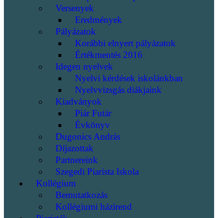
Versenyek
Eredmények
Pályázatok
Korábbi elnyert pályázatok
Értékmentés 2016
Idegen nyelvek
Nyelvi kérdések iskolánkban
Nyelvvizsgás diákjaink
Kiadványok
Piár Futár
Évkönyv
Dugonics András
Díjazottak
Partnereink
Szegedi Piarista Iskola
Kollégium
Bemutatkozás
Kollégiumi házirend