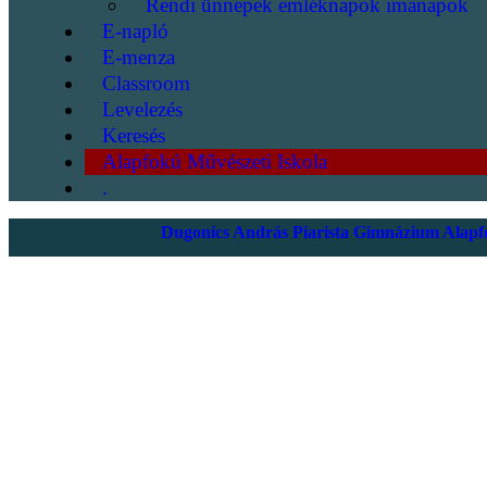
Rendi ünnepek emléknapok imanapok
E-napló
E-menza
Classroom
Levelezés
Keresés
Alapfokú Művészeti Iskola
.
Dugonics András Piarista Gimnázium Alapfo