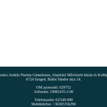
nics András Piarista Gimnázium, Alapfokú Művészeti Iskola és Koll
6724 Szeged, Bálint Sándor utca 14.
OM azonosító: 029752
Adószám: 19082435-2-06
Telefonszám: 62/549-090
Mobiltelefon: +36305356290