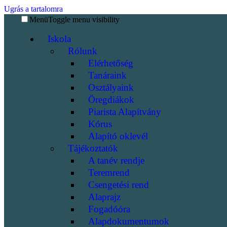
Ugrás a tartalomra
Menü
Toggle menu visibility
Iskola
Rólunk
Elérhetőség
Tanáraink
Osztályaink
Öregdiákok
Piarista Alapítvány
Kórus
Alapító oklevél
Tájékoztatók
A tanév rendje
Teremrend
Csengetési rend
Alaprajz
Fogadóóra
Alapdokumentumok