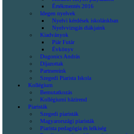
Értékmentés 2016
Idegen nyelvek
Nyelvi kérdések iskolánkban
Nyelvvizsgás diákjaink
Kiadványok
Piár Futár
Évkönyv
Dugonics András
Díjazottak
Partnereink
Szegedi Piarista Iskola
Kollégium
Bemutatkozás
Kollégiumi házirend
Piaristák
Szegedi piaristák
Magyarországi piaristák
Piarista pedagógia és lelkiség