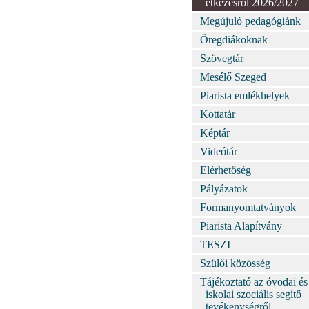
étkezésről 2026/2027
Megújuló pedagógiánk
Öregdiákoknak
Szövegtár
Mesélő Szeged
Piarista emlékhelyek
Kottatár
Képtár
Videótár
Elérhetőség
Pályázatok
Formanyomtatványok
Piarista Alapítvány
TESZI
Szülői közösség
Tájékoztató az óvodai és
iskolai szociális segítő
tevékenységről