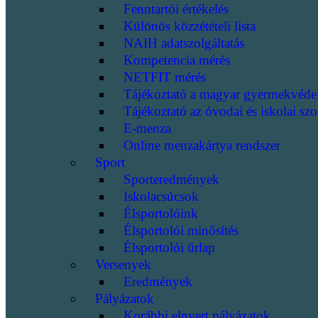
Fenntartói értékelés
Különös közzétételi lista
NAIH adatszolgáltatás
Kompetencia mérés
NETFIT mérés
Tájékoztató a magyar gyermekvéde
Tájékoztató az óvodai és iskolai szo
E-menza
Online menzakártya rendszer
Sport
Sporteredmények
Iskolacsúcsok
Élsportolóink
Élsportolói minősítés
Élsportolói űrlap
Versenyek
Eredmények
Pályázatok
Korábbi elnyert pályázatok