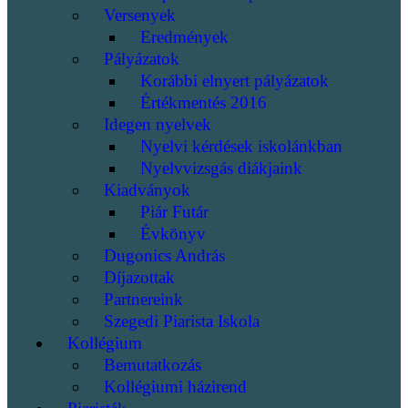
Versenyek
Eredmények
Pályázatok
Korábbi elnyert pályázatok
Értékmentés 2016
Idegen nyelvek
Nyelvi kérdések iskolánkban
Nyelvvizsgás diákjaink
Kiadványok
Piár Futár
Évkönyv
Dugonics András
Díjazottak
Partnereink
Szegedi Piarista Iskola
Kollégium
Bemutatkozás
Kollégiumi házirend