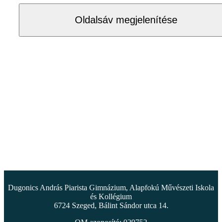
Oldalsáv megjelenítése
Dugonics András Piarista Gimnázium, Alapfokú Művészeti Iskola
és Kollégium
6724 Szeged, Bálint Sándor utca 14.