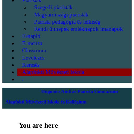
Piaristák
Szegedi piaristák
Magyarországi piaristák
Piarista pedagógia és lelkiség
Rendi ünnepek emléknapok imanapok
E-napló
E-menza
Classroom
Levelezés
Keresés
Alapfokú Művészeti Iskola
.
Dugonics András Piarista Gimnázium
Alapfokú Művészeti Iskola és Kollégium
You are here