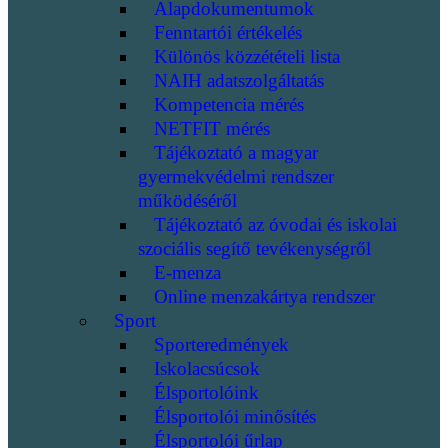
Alapdokumentumok
Fenntartói értékelés
Különös közzétételi lista
NAIH adatszolgáltatás
Kompetencia mérés
NETFIT mérés
Tájékoztató a magyar
gyermekvédelmi rendszer
működéséről
Tájékoztató az óvodai és iskolai
szociális segítő tevékenységről
E-menza
Online menzakártya rendszer
Sport
Sporteredmények
Iskolacsúcsok
Élsportolóink
Élsportolói minősítés
Élsportolói űrlap