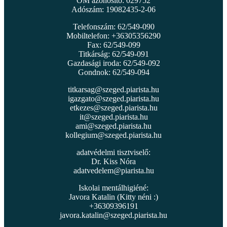
OM azonosító: 029752
Adószám: 19082435-2-06
Telefonszám: 62/549-090
Mobiltelefon: +36305356290
Fax: 62/549-099
Titkárság: 62/549-091
Gazdasági iroda: 62/549-092
Gondnok: 62/549-094
titkarsag@szeged.piarista.hu
igazgato@szeged.piarista.hu
etkezes@szeged.piarista.hu
it@szeged.piarista.hu
ami@szeged.piarista.hu
kollegium@szeged.piarista.hu
adatvédelmi tisztviselő:
Dr. Kiss Nóra
adatvedelem@piarista.hu
Iskolai mentálhigiéné:
Javora Katalin (Kitty néni :)
+36309396191
javora.katalin@szeged.piarista.hu