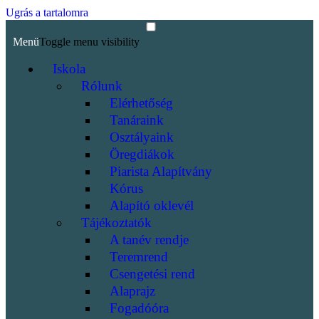
Ugrás a tartalomra
Menü
Toggle menu visibility
Iskola
Rólunk
Elérhetőség
Tanáraink
Osztályaink
Öregdiákok
Piarista Alapítvány
Kórus
Alapító oklevél
Tájékoztatók
A tanév rendje
Teremrend
Csengetési rend
Alaprajz
Fogadóóra