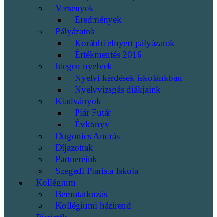
Versenyek
Eredmények
Pályázatok
Korábbi elnyert pályázatok
Értékmentés 2016
Idegen nyelvek
Nyelvi kérdések iskolánkban
Nyelvvizsgás diákjaink
Kiadványok
Piár Futár
Évkönyv
Dugonics András
Díjazottak
Partnereink
Szegedi Piarista Iskola
Kollégium
Bemutatkozás
Kollégiumi házirend