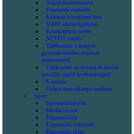
Alapdokumentumok
Fenntartói értékelés
Különös közzétételi lista
NAIH adatszolgáltatás
Kompetencia mérés
NETFIT mérés
Tájékoztató a magyar
gyermekvédelmi rendszer
működéséről
Tájékoztató az óvodai és iskolai
szociális segítő tevékenységről
E-menza
Online menzakártya rendszer
Sport
Sporteredmények
Iskolacsúcsok
Élsportolóink
Élsportolói minősítés
Élsportolói űrlap