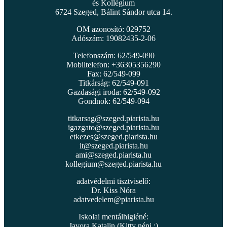
és Kollégium
6724 Szeged, Bálint Sándor utca 14.
OM azonosító: 029752
Adószám: 19082435-2-06
Telefonszám: 62/549-090
Mobiltelefon: +36305356290
Fax: 62/549-099
Titkárság: 62/549-091
Gazdasági iroda: 62/549-092
Gondnok: 62/549-094
titkarsag@szeged.piarista.hu
igazgato@szeged.piarista.hu
etkezes@szeged.piarista.hu
it@szeged.piarista.hu
ami@szeged.piarista.hu
kollegium@szeged.piarista.hu
adatvédelmi tisztviselő:
Dr. Kiss Nóra
adatvedelem@piarista.hu
Iskolai mentálhigiéné:
Javora Katalin (Kitty néni :)