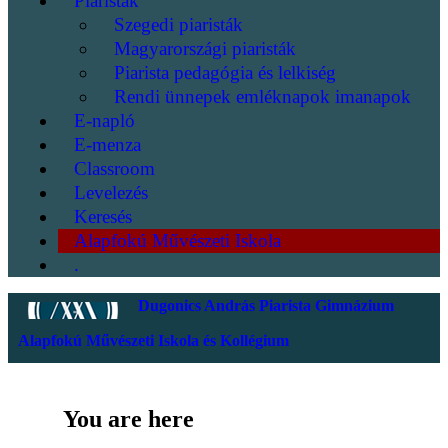
Piaristák
Szegedi piaristák
Magyarországi piaristák
Piarista pedagógia és lelkiség
Rendi ünnepek emléknapok imanapok
E-napló
E-menza
Classroom
Levelezés
Keresés
Alapfokú Művészeti Iskola
.
Dugonics András Piarista Gimnázium
Alapfokú Művészeti Iskola és Kollégium
You are here