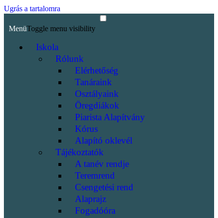
Ugrás a tartalomra
Menü
Toggle menu visibility
Iskola
Rólunk
Elérhetőség
Tanáraink
Osztályaink
Öregdiákok
Piarista Alapítvány
Kórus
Alapító oklevél
Tájékoztatók
A tanév rendje
Teremrend
Csengetési rend
Alaprajz
Fogadóóra