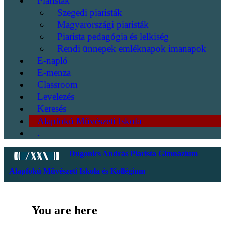
Piaristák
Szegedi piaristák
Magyarországi piaristák
Piarista pedagógia és lelkiség
Rendi ünnepek emléknapok imanapok
E-napló
E-menza
Classroom
Levelezés
Keresés
Alapfokú Művészeti Iskola
.
Dugonics András Piarista Gimnázium
Alapfokú Művészeti Iskola és Kollégium
You are here