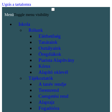
Ugrás a tartalomra
Menü
Toggle menu visibility
Iskola
Rólunk
Elérhetőség
Tanáraink
Osztályaink
Öregdiákok
Piarista Alapítvány
Kórus
Alapító oklevél
Tájékoztatók
A tanév rendje
Teremrend
Csengetési rend
Alaprajz
Fogadóóra