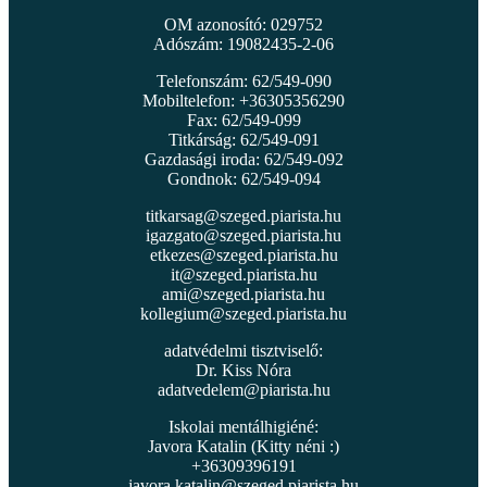
OM azonosító: 029752
Adószám: 19082435-2-06
Telefonszám: 62/549-090
Mobiltelefon: +36305356290
Fax: 62/549-099
Titkárság: 62/549-091
Gazdasági iroda: 62/549-092
Gondnok: 62/549-094
titkarsag@szeged.piarista.hu
igazgato@szeged.piarista.hu
etkezes@szeged.piarista.hu
it@szeged.piarista.hu
ami@szeged.piarista.hu
kollegium@szeged.piarista.hu
adatvédelmi tisztviselő:
Dr. Kiss Nóra
adatvedelem@piarista.hu
Iskolai mentálhigiéné:
Javora Katalin (Kitty néni :)
+36309396191
javora.katalin@szeged.piarista.hu