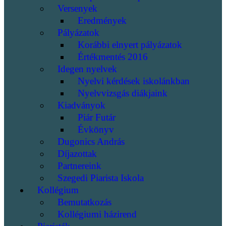
Versenyek
Eredmények
Pályázatok
Korábbi elnyert pályázatok
Értékmentés 2016
Idegen nyelvek
Nyelvi kérdések iskolánkban
Nyelvvizsgás diákjaink
Kiadványok
Piár Futár
Évkönyv
Dugonics András
Díjazottak
Partnereink
Szegedi Piarista Iskola
Kollégium
Bemutatkozás
Kollégiumi házirend