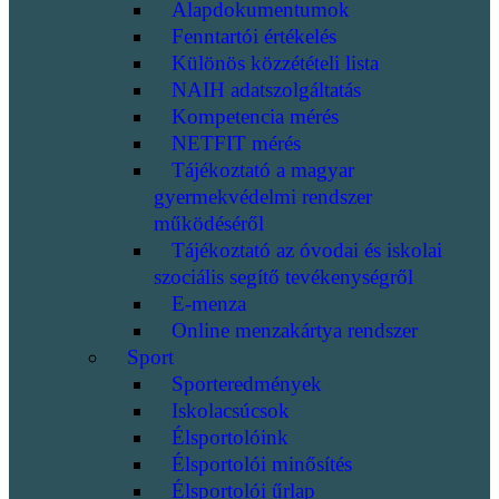
Alapdokumentumok
Fenntartói értékelés
Különös közzétételi lista
NAIH adatszolgáltatás
Kompetencia mérés
NETFIT mérés
Tájékoztató a magyar
gyermekvédelmi rendszer
működéséről
Tájékoztató az óvodai és iskolai
szociális segítő tevékenységről
E-menza
Online menzakártya rendszer
Sport
Sporteredmények
Iskolacsúcsok
Élsportolóink
Élsportolói minősítés
Élsportolói űrlap