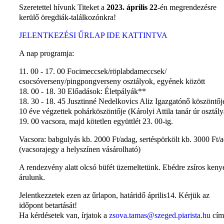
Szeretettel hívunk Titeket a
2023. április 22
-én megrendezésre
kerülő öregdiák-találkozónkra!
JELENTKEZÉSI ŰRLAP IDE KATTINTVA
A nap programja:
11. 00 - 17. 00 Focimeccsek/röplabdameccsek/
csocsóverseny/pingpongverseny osztályok, egyének között
18. 00 - 18. 30 Előadások: Életpályák**
18. 30 - 18. 45 Jusztinné Nedelkovics Aliz Igazgatónő köszöntője
10 éve végzettek pohárköszöntője (Károlyi Attila tanár úr osztály
19. 00 vacsora, majd kötetlen együttlét 23. 00-ig.
Vacsora: babgulyás kb. 2000 Ft/adag, sertéspörkölt kb. 3000 Ft/
(vacsorajegy a helyszínen vásárolható)
A rendezvény alatt olcsó büfét üzemeltetünk. Ebédre zsíros keny
árulunk.
Jelentkezzetek ezen az űrlapon, határidő április14. Kérjük az
időpont betartását!
Ha kérdésetek van, írjatok a
zsova.tamas@szeged.piarista.hu
cím