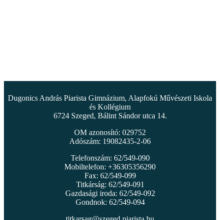
Dugonics András Piarista Gimnázium, Alapfokú Művészeti Iskola
és Kollégium
6724 Szeged, Bálint Sándor utca 14.
OM azonosító: 029752
Adószám: 19082435-2-06
Telefonszám: 62/549-090
Mobiltelefon: +36305356290
Fax: 62/549-099
Titkárság: 62/549-091
Gazdasági iroda: 62/549-092
Gondnok: 62/549-094
titkarsag@szeged.piarista.hu