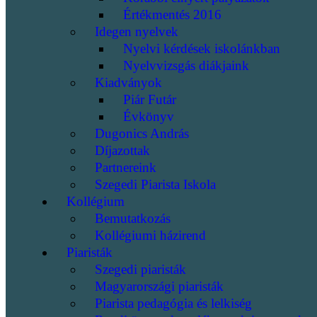
Értékmentés 2016
Idegen nyelvek
Nyelvi kérdések iskolánkban
Nyelvvizsgás diákjaink
Kiadványok
Piár Futár
Évkönyv
Dugonics András
Díjazottak
Partnereink
Szegedi Piarista Iskola
Kollégium
Bemutatkozás
Kollégiumi házirend
Piaristák
Szegedi piaristák
Magyarországi piaristák
Piarista pedagógia és lelkiség