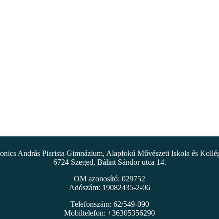
nics András Piarista Gimnázium, Alapfokú Művészeti Iskola és Koll
6724 Szeged, Bálint Sándor utca 14.
OM azonosító: 029752
Adószám: 19082435-2-06
Telefonszám: 62/549-090
Mobiltelefon: +36305356290