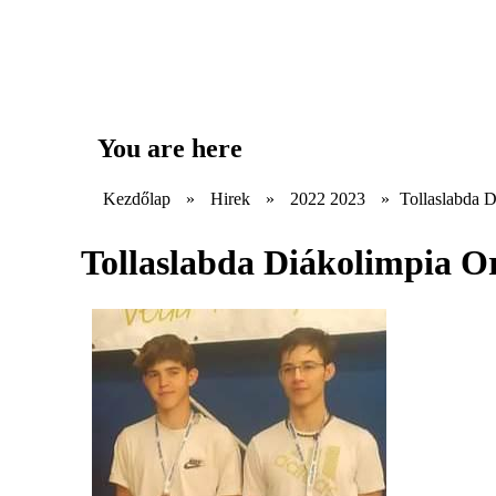
You are here
Kezdőlap
»
Hirek
»
2022 2023
»
Tollaslabda 
Tollaslabda Diákolimpia O