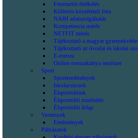
Fenntartói értékelés
Különös közzétételi lista
NAIH adatszolgáltatás
Kompetencia mérés
NETFIT mérés
Tájékoztató a magyar gyermekvéde
Tájékoztató az óvodai és iskolai szo
E-menza
Online menzakártya rendszer
Sport
Sporteredmények
Iskolacsúcsok
Élsportolóink
Élsportolói minősítés
Élsportolói űrlap
Versenyek
Eredmények
Pályázatok
Korábbi elnyert pályázatok