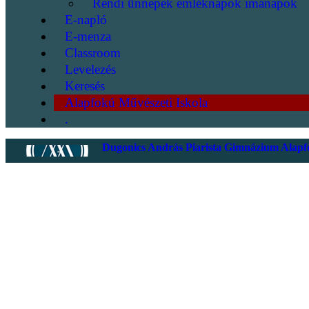
Rendi ünnepek emléknapok imanapok
E-napló
E-menza
Classroom
Levelezés
Keresés
Alapfokú Művészeti Iskola
.
Dugonics András Piarista Gimnázium Alapfo