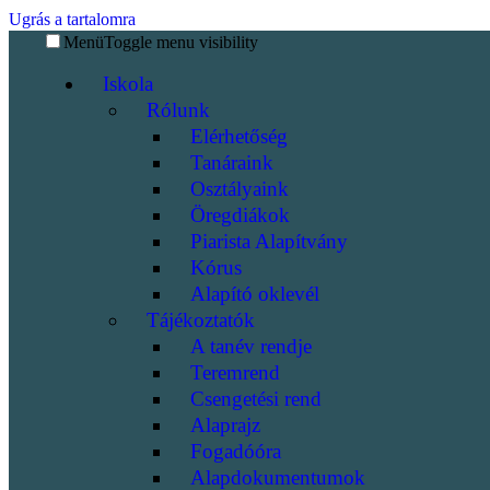
Ugrás a tartalomra
Menü
Toggle menu visibility
Iskola
Rólunk
Elérhetőség
Tanáraink
Osztályaink
Öregdiákok
Piarista Alapítvány
Kórus
Alapító oklevél
Tájékoztatók
A tanév rendje
Teremrend
Csengetési rend
Alaprajz
Fogadóóra
Alapdokumentumok