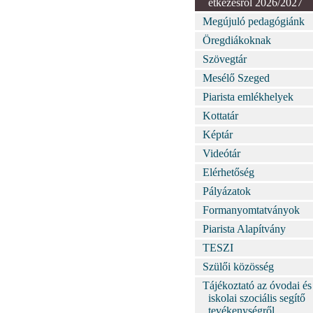
étkezésről 2026/2027
Megújuló pedagógiánk
Öregdiákoknak
Szövegtár
Mesélő Szeged
Piarista emlékhelyek
Kottatár
Képtár
Videótár
Elérhetőség
Pályázatok
Formanyomtatványok
Piarista Alapítvány
TESZI
Szülői közösség
Tájékoztató az óvodai és
iskolai szociális segítő
tevékenységről