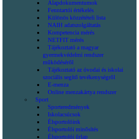
Alapdokumentumok
Fenntartói értékelés
Különös közzétételi lista
NAIH adatszolgáltatás
Kompetencia mérés
NETFIT mérés
Tájékoztató a magyar
gyermekvédelmi rendszer
működéséről
Tájékoztató az óvodai és iskolai
szociális segítő tevékenységről
E-menza
Online menzakártya rendszer
Sport
Sporteredmények
Iskolacsúcsok
Élsportolóink
Élsportolói minősítés
Élsportolói űrlap