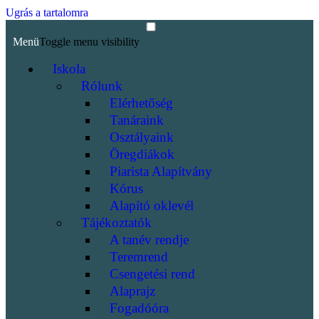
Ugrás a tartalomra
Menü
Toggle menu visibility
Iskola
Rólunk
Elérhetőség
Tanáraink
Osztályaink
Öregdiákok
Piarista Alapítvány
Kórus
Alapító oklevél
Tájékoztatók
A tanév rendje
Teremrend
Csengetési rend
Alaprajz
Fogadóóra