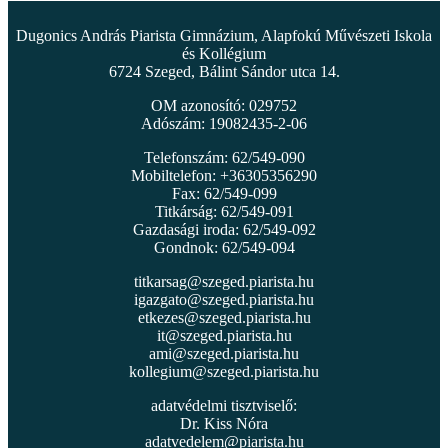
Dugonics András Piarista Gimnázium, Alapfokú Művészeti Iskola
és Kollégium
6724 Szeged, Bálint Sándor utca 14.
OM azonosító: 029752
Adószám: 19082435-2-06
Telefonszám: 62/549-090
Mobiltelefon: +36305356290
Fax: 62/549-099
Titkárság: 62/549-091
Gazdasági iroda: 62/549-092
Gondnok: 62/549-094
titkarsag@szeged.piarista.hu
igazgato@szeged.piarista.hu
etkezes@szeged.piarista.hu
it@szeged.piarista.hu
ami@szeged.piarista.hu
kollegium@szeged.piarista.hu
adatvédelmi tisztviselő:
Dr. Kiss Nóra
adatvedelem@piarista.hu