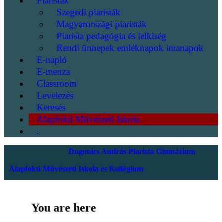
Piaristák
Szegedi piaristák
Magyarországi piaristák
Piarista pedagógia és lelkiség
Rendi ünnepek emléknapok imanapok
E-napló
E-menza
Classroom
Levelezés
Keresés
Alapfokú Művészeti Iskola
.
Dugonics András Piarista Gimnázium
Alapfokú Művészeti Iskola és Kollégium
You are here