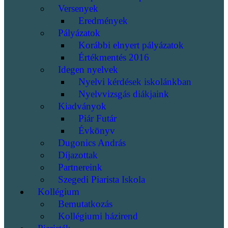
Versenyek
Eredmények
Pályázatok
Korábbi elnyert pályázatok
Értékmentés 2016
Idegen nyelvek
Nyelvi kérdések iskolánkban
Nyelvvizsgás diákjaink
Kiadványok
Piár Futár
Évkönyv
Dugonics András
Díjazottak
Partnereink
Szegedi Piarista Iskola
Kollégium
Bemutatkozás
Kollégiumi házirend