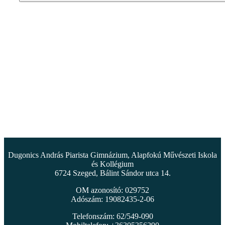
Dugonics András Piarista Gimnázium, Alapfokú Művészeti Iskola
és Kollégium
6724 Szeged, Bálint Sándor utca 14.
OM azonosító: 029752
Adószám: 19082435-2-06
Telefonszám: 62/549-090