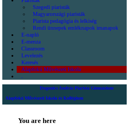
Piaristák
Szegedi piaristák
Magyarországi piaristák
Piarista pedagógia és lelkiség
Rendi ünnepek emléknapok imanapok
E-napló
E-menza
Classroom
Levelezés
Keresés
Alapfokú Művészeti Iskola
.
Dugonics András Piarista Gimnázium
Alapfokú Művészeti Iskola és Kollégium
You are here