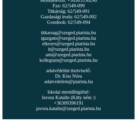
Mobiltelefon: +36305356290
Fax: 62/549-099
Titkárság: 62/549-091
Gazdasági iroda: 62/549-092
Gondnok: 62/549-094
titkarsag@szeged.piarista.hu
igazgato@szeged.piarista.hu
etkezes@szeged.piarista.hu
it@szeged.piarista.hu
ami@szeged.piarista.hu
kollegium@szeged.piarista.hu
adatvédelmi tisztviselő:
Dr. Kiss Nóra
adatvedelem@piarista.hu
Iskolai mentálhigiéné:
Javora Katalin (Kitty néni :)
+36309396191
javora.katalin@szeged.piarista.hu