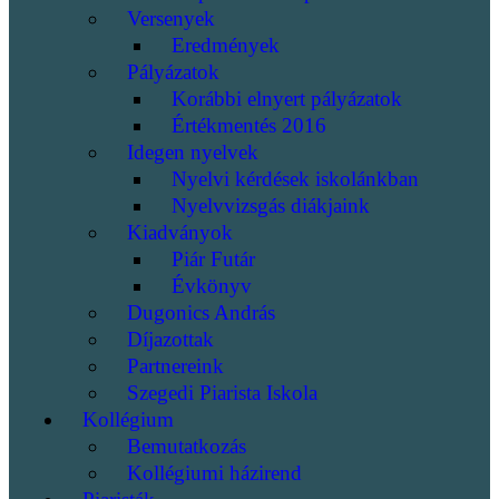
Versenyek
Eredmények
Pályázatok
Korábbi elnyert pályázatok
Értékmentés 2016
Idegen nyelvek
Nyelvi kérdések iskolánkban
Nyelvvizsgás diákjaink
Kiadványok
Piár Futár
Évkönyv
Dugonics András
Díjazottak
Partnereink
Szegedi Piarista Iskola
Kollégium
Bemutatkozás
Kollégiumi házirend