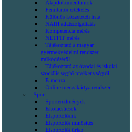
Alapdokumentumok
Fenntartói értékelés
Különös közzétételi lista
NAIH adatszolgáltatás
Kompetencia mérés
NETFIT mérés
Tájékoztató a magyar
gyermekvédelmi rendszer
működéséről
Tájékoztató az óvodai és iskolai
szociális segítő tevékenységről
E-menza
Online menzakártya rendszer
Sport
Sporteredmények
Iskolacsúcsok
Élsportolóink
Élsportolói minősítés
Élsportolói űrlap