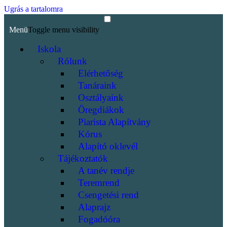
Ugrás a tartalomra
Menü
Toggle menu visibility
Iskola
Rólunk
Elérhetőség
Tanáraink
Osztályaink
Öregdiákok
Piarista Alapítvány
Kórus
Alapító oklevél
Tájékoztatók
A tanév rendje
Teremrend
Csengetési rend
Alaprajz
Fogadóóra