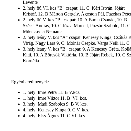
Levente
2. hely fiú VI. kcs "B" csapat: 11. C, Kéri István, Jójárt
Kristóf, 12. B Márton Gergely, Ágoston Pál, Fazekas Péte
2. hely fiú V. kcs "B" csapat: 10. A Barna Csanád, 10. B
Szécsi András, 10. C Józsa Marcell, Pozsár Szabolc, 11. C
Milencovici Nemania
2. hely leány V. kcs "A" csapat: Kenesey Kinga, Csókás K
Virág, Nagy Lara 9. C, Molnár Csepke, Varga Nelli 11. C
3. hely leány V. kcs "B" csapat: 9. A Kenesey Gréta, Kollá
Kitti, 10. A Börcsök Viktória, 10. B Jójárt Rebek, 10. C S
Kornélia
Egyéni eredmények:
1. hely: Imre Petra 11. B V.kcs.
1. hely: Imre Viktor 11. B VI. kcs.
3. hely: Mádi Szabolcs 9. B V. kcs.
4. hely: Kenesey Kinga 9. C V. kcs.
4. hely: Kiss Ágnes 11. C VI. kcs.