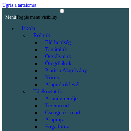
Ugrás a tartalomra
Menü
Toggle menu visibility
Iskola
Rólunk
Elérhetőség
Tanáraink
Osztályaink
Öregdiákok
Piarista Alapítvány
Kórus
Alapító oklevél
Tájékoztatók
A tanév rendje
Teremrend
Csengetési rend
Alaprajz
Fogadóóra