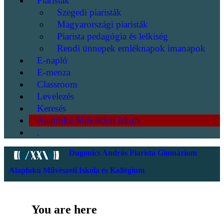
Piaristák
Szegedi piaristák
Magyarországi piaristák
Piarista pedagógia és lelkiség
Rendi ünnepek emléknapok imanapok
E-napló
E-menza
Classroom
Levelezés
Keresés
Alapfokú Művészeti Iskola
.
Dugonics András Piarista Gimnázium
Alapfokú Művészeti Iskola és Kollégium
You are here