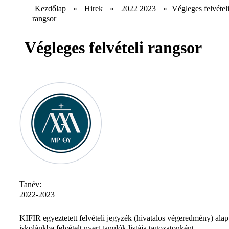
Kezdőlap
»
Hirek
»
2022 2023
»
Végleges felvétel
rangsor
Végleges felvételi rangsor
Tanév:
2022-2023
KIFIR egyeztetett felvételi jegyzék (hivatalos végeredmény) alap
iskolánkba felvételt nyert tanulók listája tagozatonként.