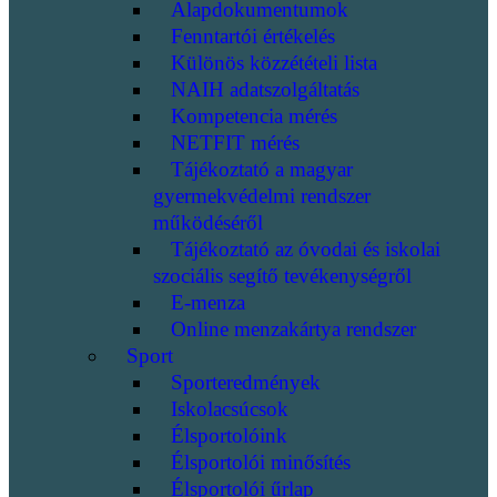
Alapdokumentumok
Fenntartói értékelés
Különös közzétételi lista
NAIH adatszolgáltatás
Kompetencia mérés
NETFIT mérés
Tájékoztató a magyar
gyermekvédelmi rendszer
működéséről
Tájékoztató az óvodai és iskolai
szociális segítő tevékenységről
E-menza
Online menzakártya rendszer
Sport
Sporteredmények
Iskolacsúcsok
Élsportolóink
Élsportolói minősítés
Élsportolói űrlap