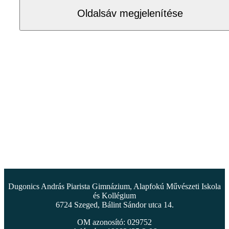
Oldalsáv megjelenítése
Dugonics András Piarista Gimnázium, Alapfokú Művészeti Iskola
és Kollégium
6724 Szeged, Bálint Sándor utca 14.
OM azonosító: 029752