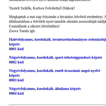
Tisztelt Szülők, Kedves Felvételiző Diákok!
Megkaptuk a mai nap folyamán a hivatalos felvételi eredményt. 
táblázatokban a felvételt nyert tanulók oktatási azonosítóját találj
Gratulálunk a sikeres felvételihez!
Zsova Tamás igh.
Hatévfolyamos, koedukált, természettudományos orientációj
képzés
0001 kód
Négyévfolyamos, koedukált, sport-tehetséggondozó képzés
0002 kód
Négyévfolyamos, koedukált, emelt óraszámú angol nyelvi
képzés
0003 kód
Négyévfolyamos, koedukált, általános képzés
0004 kód