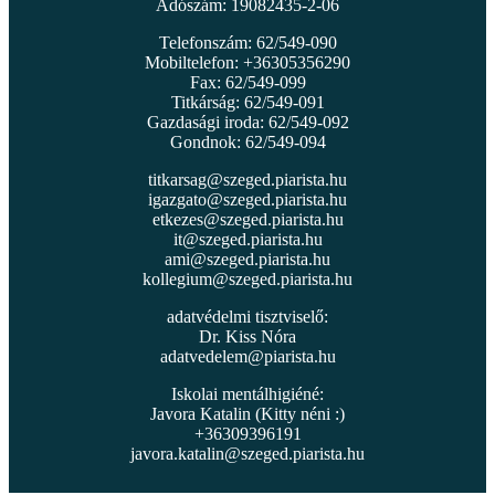
Adószám: 19082435-2-06
Telefonszám: 62/549-090
Mobiltelefon: +36305356290
Fax: 62/549-099
Titkárság: 62/549-091
Gazdasági iroda: 62/549-092
Gondnok: 62/549-094
titkarsag@szeged.piarista.hu
igazgato@szeged.piarista.hu
etkezes@szeged.piarista.hu
it@szeged.piarista.hu
ami@szeged.piarista.hu
kollegium@szeged.piarista.hu
adatvédelmi tisztviselő:
Dr. Kiss Nóra
adatvedelem@piarista.hu
Iskolai mentálhigiéné:
Javora Katalin (Kitty néni :)
+36309396191
javora.katalin@szeged.piarista.hu