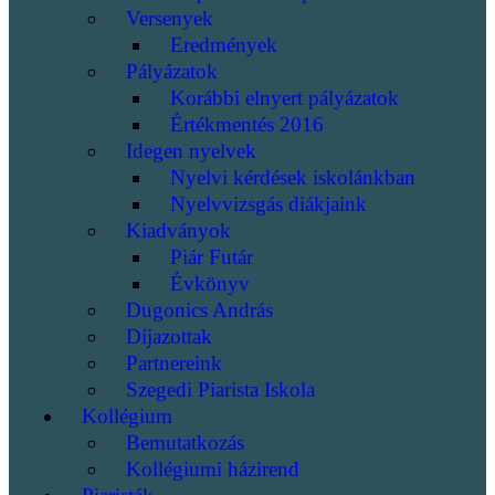
Versenyek
Eredmények
Pályázatok
Korábbi elnyert pályázatok
Értékmentés 2016
Idegen nyelvek
Nyelvi kérdések iskolánkban
Nyelvvizsgás diákjaink
Kiadványok
Piár Futár
Évkönyv
Dugonics András
Díjazottak
Partnereink
Szegedi Piarista Iskola
Kollégium
Bemutatkozás
Kollégiumi házirend