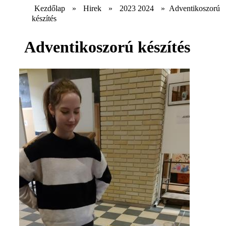
Kezdőlap
»
Hirek
»
2023 2024
»
Adventikoszorú
készítés
Adventikoszorú készítés