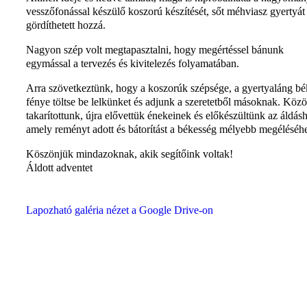
vesszőfonással készülő koszorú készítését, sőt méhviasz gyertyát 
gördíthetett hozzá.
Nagyon szép volt megtapasztalni, hogy megértéssel bánunk
egymással a tervezés és kivitelezés folyamatában.
Arra szövetkeztünk, hogy a koszorúk szépsége, a gyertyaláng bé
fénye töltse be lelkünket és adjunk a szeretetből másoknak. Köz
takarítottunk, újra elővettük énekeinek és előkészültünk az áldás
amely reményt adott és bátorítást a békesség mélyebb megéléséh
Köszönjük mindazoknak, akik segítőink voltak!
Áldott adventet
Lapozható galéria nézet a Google Drive-on