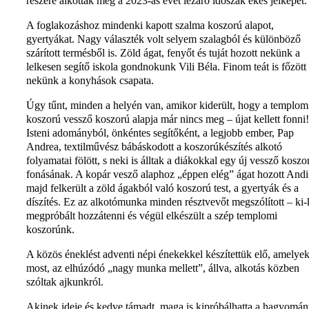
részére alkották meg a 2023-as évet lezáró időszak ékes jelképét.
A foglakozáshoz mindenki kapott szalma koszorú alapot,
gyertyákat. Nagy választék volt selyem szalagból és különböző
szárított termésből is. Zöld ágat, fenyőt és tuját hozott nekünk a
lelkesen segítő iskola gondnokunk Vili Béla. Finom teát is főzött
nekünk a konyhások csapata.
Úgy tűnt, minden a helyén van, amikor kiderült, hogy a templom
koszorú vessző koszorú alapja már nincs meg – újat kellett fonni!
Isteni adományból, önkéntes segítőként, a legjobb ember, Pap
Andrea, textilművész bábáskodott a koszorúkészítés alkotó
folyamatai fölött, s neki is álltak a diákokkal egy új vessző koszo
fonásának. A kopár vesző alaphoz „éppen elég” ágat hozott Andi
majd felkerült a zöld ágakból való koszorú test, a gyertyák és a
díszítés. Ez az alkotómunka minden résztvevőt megszólított – ki-
megpróbált hozzátenni és végül elkészült a szép templomi
koszorúnk.
A közös éneklést adventi népi énekekkel készítettük elő, amelye
most, az elhúzódó „nagy munka mellett”, állva, alkotás közben
szóltak ajkunkról.
Akinek ideje és kedve támadt, maga is kipróbálhatta a hagyomá