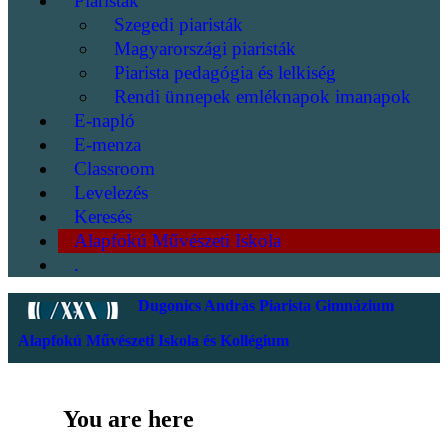
Piaristák
Szegedi piaristák
Magyarországi piaristák
Piarista pedagógia és lelkiség
Rendi ünnepek emléknapok imanapok
E-napló
E-menza
Classroom
Levelezés
Keresés
Alapfokú Művészeti Iskola
.
Dugonics András Piarista Gimnázium
Alapfokú Művészeti Iskola és Kollégium
You are here