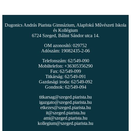
Dugonics András Piarista Gimnázium, Alapfokú Művészeti Iskola
és Kollégium
6724 Szeged, Bálint Sándor utca 14.
OM azonosító: 029752
Adószám: 19082435-2-06
Telefonszám: 62/549-090
Mobiltelefon: +36305356290
Fax: 62/549-099
Titkárság: 62/549-091
Gazdasági iroda: 62/549-092
Gondnok: 62/549-094
titkarsag@szeged.piarista.hu
igazgato@szeged.piarista.hu
etkezes@szeged.piarista.hu
it@szeged.piarista.hu
ami@szeged.piarista.hu
kollegium@szeged.piarista.hu