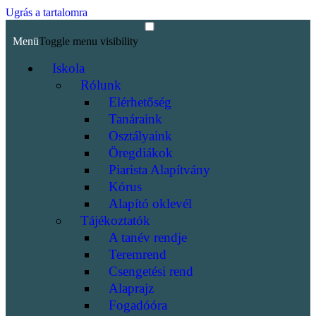
Ugrás a tartalomra
Menü
Toggle menu visibility
Iskola
Rólunk
Elérhetőség
Tanáraink
Osztályaink
Öregdiákok
Piarista Alapítvány
Kórus
Alapító oklevél
Tájékoztatók
A tanév rendje
Teremrend
Csengetési rend
Alaprajz
Fogadóóra