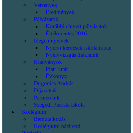
Versenyek
Eredmények
Pályázatok
Korábbi elnyert pályázatok
Értékmentés 2016
Idegen nyelvek
Nyelvi kérdések iskolánkban
Nyelvvizsgás diákjaink
Kiadványok
Piár Futár
Évkönyv
Dugonics András
Díjazottak
Partnereink
Szegedi Piarista Iskola
Kollégium
Bemutatkozás
Kollégiumi házirend