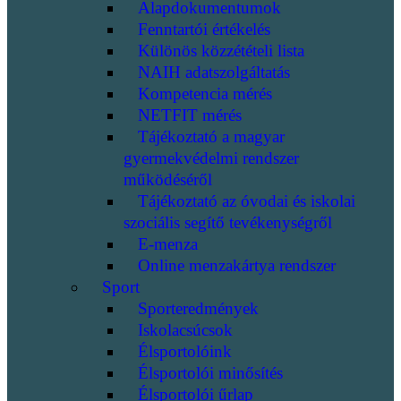
Alapdokumentumok
Fenntartói értékelés
Különös közzétételi lista
NAIH adatszolgáltatás
Kompetencia mérés
NETFIT mérés
Tájékoztató a magyar
gyermekvédelmi rendszer
működéséről
Tájékoztató az óvodai és iskolai
szociális segítő tevékenységről
E-menza
Online menzakártya rendszer
Sport
Sporteredmények
Iskolacsúcsok
Élsportolóink
Élsportolói minősítés
Élsportolói űrlap