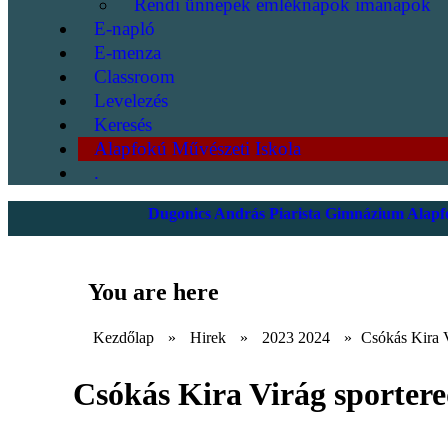
Rendi ünnepek emléknapok imanapok
E-napló
E-menza
Classroom
Levelezés
Keresés
Alapfokú Művészeti Iskola
.
Dugonics András Piarista Gimnázium Alapfo
You are here
Kezdőlap
»
Hirek
»
2023 2024
»
Csókás Kira 
Csókás Kira Virág sporter