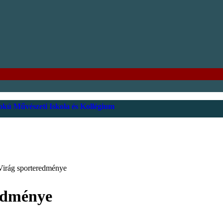
kú Művészeti Iskola és Kollégium
Virág sporteredménye
edménye