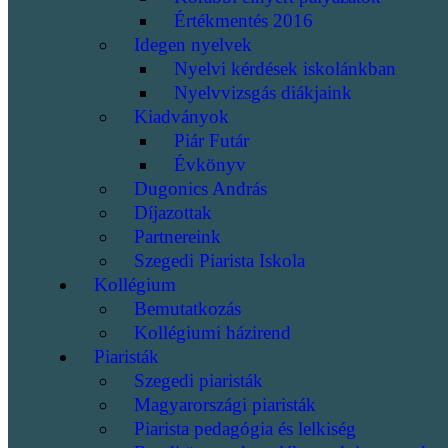
Értékmentés 2016
Idegen nyelvek
Nyelvi kérdések iskolánkban
Nyelvvizsgás diákjaink
Kiadványok
Piár Futár
Évkönyv
Dugonics András
Díjazottak
Partnereink
Szegedi Piarista Iskola
Kollégium
Bemutatkozás
Kollégiumi házirend
Piaristák
Szegedi piaristák
Magyarországi piaristák
Piarista pedagógia és lelkiség