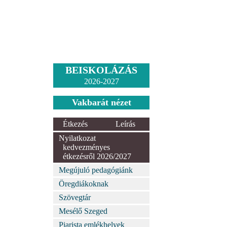
BEISKOLÁZÁS
2026-2027
Vakbarát nézet
Étkezés
Leírás
Nyilatkozat
kedvezményes
étkezésről 2026/2027
Megújuló pedagógiánk
Öregdiákoknak
Szövegtár
Mesélő Szeged
Piarista emlékhelyek