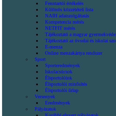
Fenntartói értékelés
Különös közzétételi lista
NAIH adatszolgáltatás
Kompetencia mérés
NETFIT mérés
Tájékoztató a magyar gyermekvéde
Tájékoztató az óvodai és iskolai szo
E-menza
Online menzakártya rendszer
Sport
Sporteredmények
Iskolacsúcsok
Élsportolóink
Élsportolói minősítés
Élsportolói űrlap
Versenyek
Eredmények
Pályázatok
Korábbi elnyert pályázatok