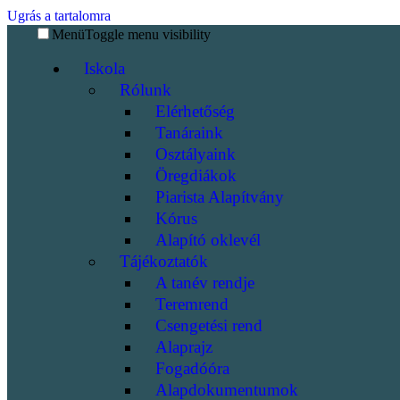
Ugrás a tartalomra
Menü
Toggle menu visibility
Iskola
Rólunk
Elérhetőség
Tanáraink
Osztályaink
Öregdiákok
Piarista Alapítvány
Kórus
Alapító oklevél
Tájékoztatók
A tanév rendje
Teremrend
Csengetési rend
Alaprajz
Fogadóóra
Alapdokumentumok