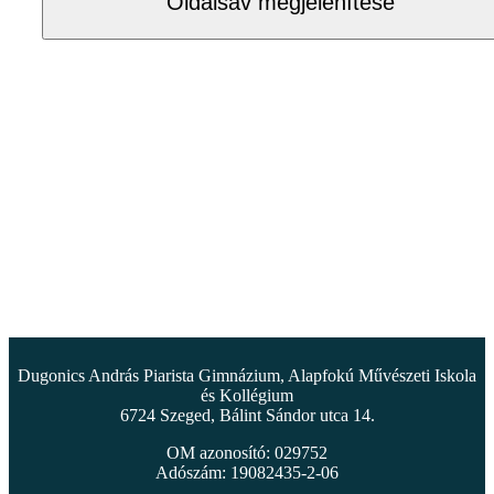
Oldalsáv megjelenítése
Dugonics András Piarista Gimnázium, Alapfokú Művészeti Iskola
és Kollégium
6724 Szeged, Bálint Sándor utca 14.
OM azonosító: 029752
Adószám: 19082435-2-06