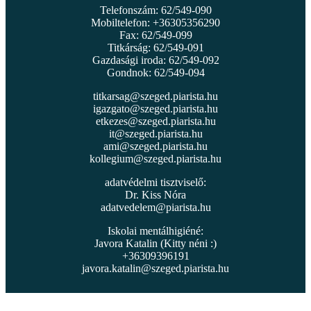
Telefonszám: 62/549-090
Mobiltelefon: +36305356290
Fax: 62/549-099
Titkárság: 62/549-091
Gazdasági iroda: 62/549-092
Gondnok: 62/549-094
titkarsag@szeged.piarista.hu
igazgato@szeged.piarista.hu
etkezes@szeged.piarista.hu
it@szeged.piarista.hu
ami@szeged.piarista.hu
kollegium@szeged.piarista.hu
adatvédelmi tisztviselő:
Dr. Kiss Nóra
adatvedelem@piarista.hu
Iskolai mentálhigiéné:
Javora Katalin (Kitty néni :)
+36309396191
javora.katalin@szeged.piarista.hu