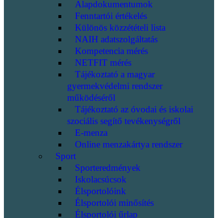
Alapdokumentumok
Fenntartói értékelés
Különös közzétételi lista
NAIH adatszolgáltatás
Kompetencia mérés
NETFIT mérés
Tájékoztató a magyar
gyermekvédelmi rendszer
működéséről
Tájékoztató az óvodai és iskolai
szociális segítő tevékenységről
E-menza
Online menzakártya rendszer
Sport
Sporteredmények
Iskolacsúcsok
Élsportolóink
Élsportolói minősítés
Élsportolói űrlap