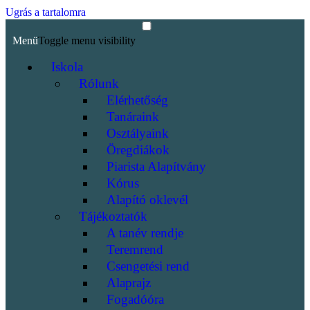
Ugrás a tartalomra
Menü
Toggle menu visibility
Iskola
Rólunk
Elérhetőség
Tanáraink
Osztályaink
Öregdiákok
Piarista Alapítvány
Kórus
Alapító oklevél
Tájékoztatók
A tanév rendje
Teremrend
Csengetési rend
Alaprajz
Fogadóóra