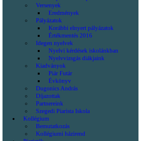
Versenyek
Eredmények
Pályázatok
Korábbi elnyert pályázatok
Értékmentés 2016
Idegen nyelvek
Nyelvi kérdések iskolánkban
Nyelvvizsgás diákjaink
Kiadványok
Piár Futár
Évkönyv
Dugonics András
Díjazottak
Partnereink
Szegedi Piarista Iskola
Kollégium
Bemutatkozás
Kollégiumi házirend