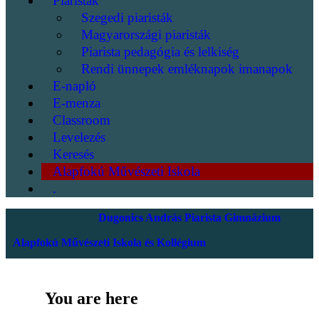
Piaristák
Szegedi piaristák
Magyarországi piaristák
Piarista pedagógia és lelkiség
Rendi ünnepek emléknapok imanapok
E-napló
E-menza
Classroom
Levelezés
Keresés
Alapfokú Művészeti Iskola
.
Dugonics András Piarista Gimnázium
Alapfokú Művészeti Iskola és Kollégium
You are here