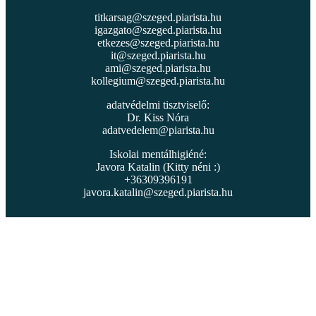
titkarsag@szeged.piarista.hu
igazgato@szeged.piarista.hu
etkezes@szeged.piarista.hu
it@szeged.piarista.hu
ami@szeged.piarista.hu
kollegium@szeged.piarista.hu
adatvédelmi tisztviselő:
Dr. Kiss Nóra
adatvedelem@piarista.hu
Iskolai mentálhigiéné:
Javora Katalin (Kitty néni :)
+36309396191
javora.katalin@szeged.piarista.hu