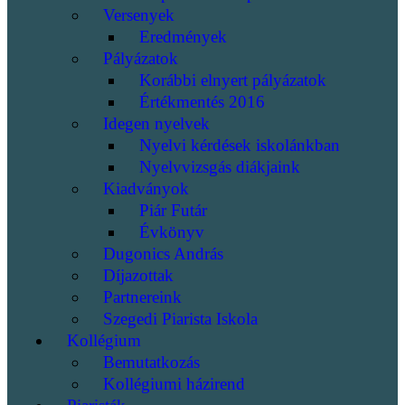
Versenyek
Eredmények
Pályázatok
Korábbi elnyert pályázatok
Értékmentés 2016
Idegen nyelvek
Nyelvi kérdések iskolánkban
Nyelvvizsgás diákjaink
Kiadványok
Piár Futár
Évkönyv
Dugonics András
Díjazottak
Partnereink
Szegedi Piarista Iskola
Kollégium
Bemutatkozás
Kollégiumi házirend