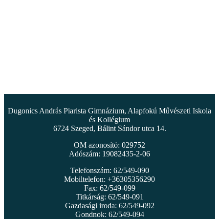
Dugonics András Piarista Gimnázium, Alapfokú Művészeti Iskola
és Kollégium
6724 Szeged, Bálint Sándor utca 14.
OM azonosító: 029752
Adószám: 19082435-2-06
Telefonszám: 62/549-090
Mobiltelefon: +36305356290
Fax: 62/549-099
Titkárság: 62/549-091
Gazdasági iroda: 62/549-092
Gondnok: 62/549-094