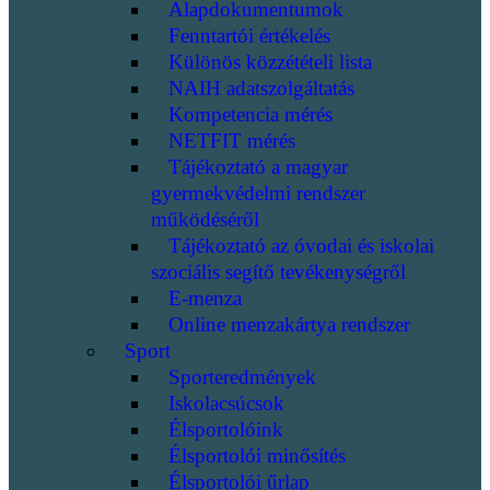
Alapdokumentumok
Fenntartói értékelés
Különös közzétételi lista
NAIH adatszolgáltatás
Kompetencia mérés
NETFIT mérés
Tájékoztató a magyar
gyermekvédelmi rendszer
működéséről
Tájékoztató az óvodai és iskolai
szociális segítő tevékenységről
E-menza
Online menzakártya rendszer
Sport
Sporteredmények
Iskolacsúcsok
Élsportolóink
Élsportolói minősítés
Élsportolói űrlap