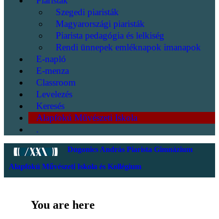
Piaristák
Szegedi piaristák
Magyarországi piaristák
Piarista pedagógia és lelkiség
Rendi ünnepek emléknapok imanapok
E-napló
E-menza
Classroom
Levelezés
Keresés
Alapfokú Művészeti Iskola
.
Dugonics András Piarista Gimnázium
Alapfokú Művészeti Iskola és Kollégium
You are here