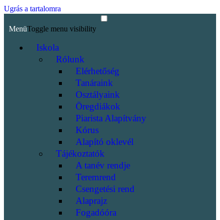
Ugrás a tartalomra
Menü
Toggle menu visibility
Iskola
Rólunk
Elérhetőség
Tanáraink
Osztályaink
Öregdiákok
Piarista Alapítvány
Kórus
Alapító oklevél
Tájékoztatók
A tanév rendje
Teremrend
Csengetési rend
Alaprajz
Fogadóóra