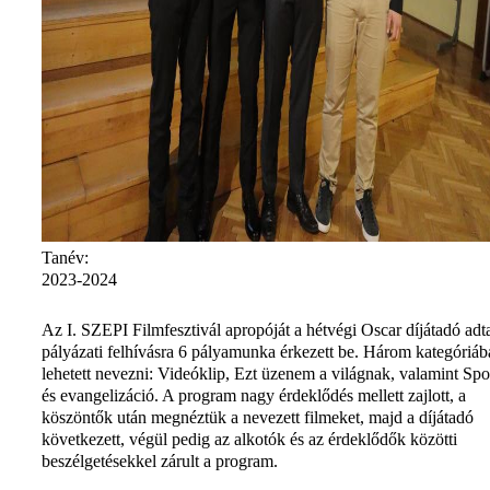
Tanév:
2023-2024
Az I. SZEPI Filmfesztivál apropóját a hétvégi Oscar díjátadó adt
pályázati felhívásra 6 pályamunka érkezett be. Három kategóriáb
lehetett nevezni: Videóklip, Ezt üzenem a világnak, valamint Spo
és evangelizáció. A program nagy érdeklődés mellett zajlott, a
köszöntők után megnéztük a nevezett filmeket, majd a díjátadó
következett, végül pedig az alkotók és az érdeklődők közötti
beszélgetésekkel zárult a program.