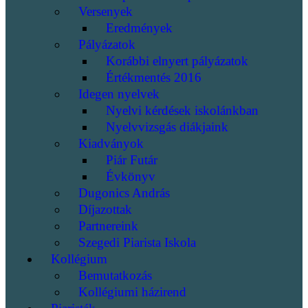
Versenyek
Eredmények
Pályázatok
Korábbi elnyert pályázatok
Értékmentés 2016
Idegen nyelvek
Nyelvi kérdések iskolánkban
Nyelvvizsgás diákjaink
Kiadványok
Piár Futár
Évkönyv
Dugonics András
Díjazottak
Partnereink
Szegedi Piarista Iskola
Kollégium
Bemutatkozás
Kollégiumi házirend