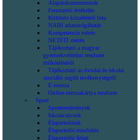
Alapdokumentumok
Fenntartói értékelés
Különös közzétételi lista
NAIH adatszolgáltatás
Kompetencia mérés
NETFIT mérés
Tájékoztató a magyar
gyermekvédelmi rendszer
működéséről
Tájékoztató az óvodai és iskolai
szociális segítő tevékenységről
E-menza
Online menzakártya rendszer
Sport
Sporteredmények
Iskolacsúcsok
Élsportolóink
Élsportolói minősítés
Élsportolói űrlap