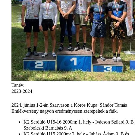
Tanév:
2023-2024
2024. június 1-2-án Szarvason a Körös Kupa, Sándor Tamás
Emlékverseny nagyon eredményesen szerepeltek a fiúk.
K2 Serdülő U15-16 2000m: 1. hely - Ivácson Szilard 9. B 
Szabolcski Barnabás 9. A
K2 Serdülő U15 2000m: 2. hely - Juhász Ádám 9. B és