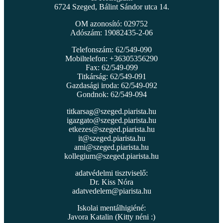
6724 Szeged, Bálint Sándor utca 14.
OM azonosító: 029752
Adószám: 19082435-2-06
Telefonszám: 62/549-090
Mobiltelefon: +36305356290
Fax: 62/549-099
Titkárság: 62/549-091
Gazdasági iroda: 62/549-092
Gondnok: 62/549-094
titkarsag@szeged.piarista.hu
igazgato@szeged.piarista.hu
etkezes@szeged.piarista.hu
it@szeged.piarista.hu
ami@szeged.piarista.hu
kollegium@szeged.piarista.hu
adatvédelmi tisztviselő:
Dr. Kiss Nóra
adatvedelem@piarista.hu
Iskolai mentálhigiéné:
Javora Katalin (Kitty néni :)