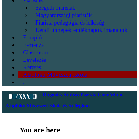
Piaristák
Szegedi piaristák
Magyarországi piaristák
Piarista pedagógia és lelkiség
Rendi ünnepek emléknapok imanapok
E-napló
E-menza
Classroom
Levelezés
Keresés
Alapfokú Művészeti Iskola
.
Dugonics András Piarista Gimnázium
Alapfokú Művészeti Iskola és Kollégium
You are here