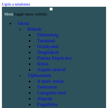
Ugrás a tartalomra
Menü
Toggle menu visibility
Iskola
Rólunk
Elérhetőség
Tanáraink
Osztályaink
Öregdiákok
Piarista Alapítvány
Kórus
Alapító oklevél
Tájékoztatók
A tanév rendje
Teremrend
Csengetési rend
Alaprajz
Fogadóóra