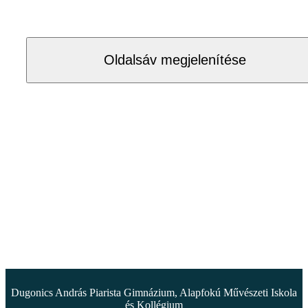
Oldalsáv megjelenítése
Dugonics András Piarista Gimnázium, Alapfokú Művészeti Iskola
és Kollégium