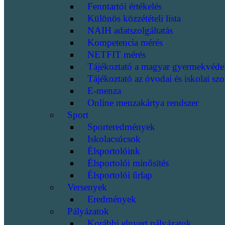
Fenntartói értékelés
Különös közzétételi lista
NAIH adatszolgáltatás
Kompetencia mérés
NETFIT mérés
Tájékoztató a magyar gyermekvéde
Tájékoztató az óvodai és iskolai szo
E-menza
Online menzakártya rendszer
Sport
Sporteredmények
Iskolacsúcsok
Élsportolóink
Élsportolói minősítés
Élsportolói űrlap
Versenyek
Eredmények
Pályázatok
Korábbi elnyert pályázatok