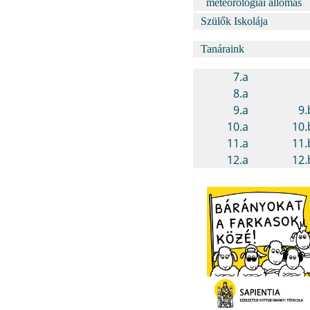
meteorológiai állomás
Szülők Iskolája
Tanáraink