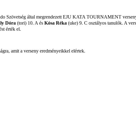
Judo Szövetség által megrendezett EJU KATA TOURNAMENT versenye
ly Dóra
(tori) 10. A és
Kósa Réka
(uke) 9. C osztályos tanulók. A ver
t érték el.
ságra, amit a verseny eredményeikkel elértek.