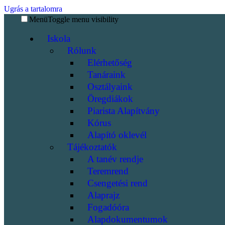
Ugrás a tartalomra
Menü
Toggle menu visibility
Iskola
Rólunk
Elérhetőség
Tanáraink
Osztályaink
Öregdiákok
Piarista Alapítvány
Kórus
Alapító oklevél
Tájékoztatók
A tanév rendje
Teremrend
Csengetési rend
Alaprajz
Fogadóóra
Alapdokumentumok