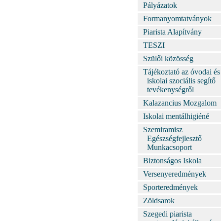
Pályázatok
Formanyomtatványok
Piarista Alapítvány
TESZI
Szülői közösség
Tájékoztató az óvodai és
iskolai szociális segítő
tevékenységről
Kalazancius Mozgalom
Iskolai mentálhigiéné
Szemiramisz
Egészségfejlesztő
Munkacsoport
Biztonságos Iskola
Versenyeredmények
Sporteredmények
Zöldsarok
Szegedi piarista