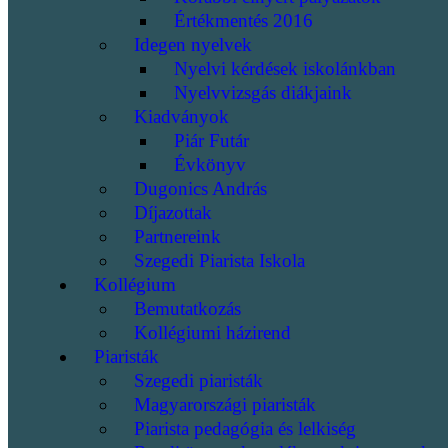
Értékmentés 2016
Idegen nyelvek
Nyelvi kérdések iskolánkban
Nyelvvizsgás diákjaink
Kiadványok
Piár Futár
Évkönyv
Dugonics András
Díjazottak
Partnereink
Szegedi Piarista Iskola
Kollégium
Bemutatkozás
Kollégiumi házirend
Piaristák
Szegedi piaristák
Magyarországi piaristák
Piarista pedagógia és lelkiség