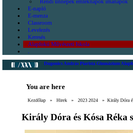
Rendi ünnepek emléknapok imanapok
E-napló
E-menza
Classroom
Levelezés
Keresés
Alapfokú Művészeti Iskola
.
Dugonics András Piarista Gimnázium Alapfo
You are here
Kezdőlap
»
Hirek
»
2023 2024
»
Király Dóra 
Király Dóra és Kósa Réka s