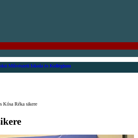
kú Művészeti Iskola és Kollégium
és Kósa Réka sikere
ikere