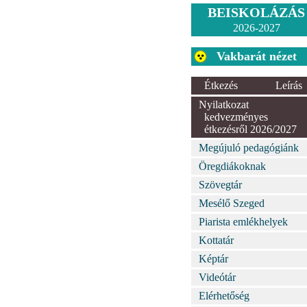
BEISKOLÁZÁS
2026-2027
Vakbarát nézet
Étkezés
Leírás
Nyilatkozat
kedvezményes
étkezésről 2026/2027
Megújuló pedagógiánk
Öregdiákoknak
Szövegtár
Mesélő Szeged
Piarista emlékhelyek
Kottatár
Képtár
Videótár
Elérhetőség