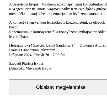
A Szeretettel hívjuk "Majdnem szökőnapi" című koncertünkre, a
a Szegedi Piarista Iskola Alapfokú Művészeti Iskolájának gitáros
növendékei mutatják be a repertoárjukban lévő zenedarabokat.
A koncert végén vendég fellépőket is köszönthetünk az előadók
között.
Repertoárunk a komolyzenétől a könnyűzenei műfajok terjedően
lesz hallható.
Helyszín
: 6724 Szeged, Bálint Sándor u. 14. - Dugonics András
Piarista Gimnázium (díszterem)
Időpont
: 2024. február 28. 17:00 óra
Szegedi Piarista Iskola
(Alapfokú Művészeti Iskola)
Oldalsáv megjelenítése