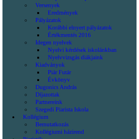
Versenyek
Eredmények
Pályázatok
Korábbi elnyert pályázatok
Értékmentés 2016
Idegen nyelvek
Nyelvi kérdések iskolánkban
Nyelvvizsgás diákjaink
Kiadványok
Piár Futár
Évkönyv
Dugonics András
Díjazottak
Partnereink
Szegedi Piarista Iskola
Kollégium
Bemutatkozás
Kollégiumi házirend