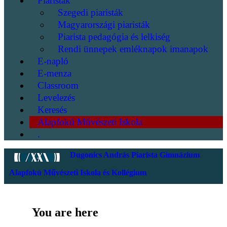
Piaristák
Szegedi piaristák
Magyarországi piaristák
Piarista pedagógia és lelkiség
Rendi ünnepek emléknapok imanapok
E-napló
E-menza
Classroom
Levelezés
Keresés
Alapfokú Művészeti Iskola
.
Dugonics András Piarista Gimnázium
Alapfokú Művészeti Iskola és Kollégium
You are here