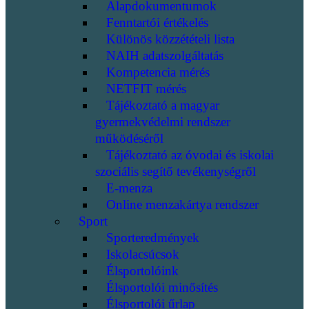
Alapdokumentumok
Fenntartói értékelés
Különös közzétételi lista
NAIH adatszolgáltatás
Kompetencia mérés
NETFIT mérés
Tájékoztató a magyar
gyermekvédelmi rendszer
működéséről
Tájékoztató az óvodai és iskolai
szociális segítő tevékenységről
E-menza
Online menzakártya rendszer
Sport
Sporteredmények
Iskolacsúcsok
Élsportolóink
Élsportolói minősítés
Élsportolói űrlap