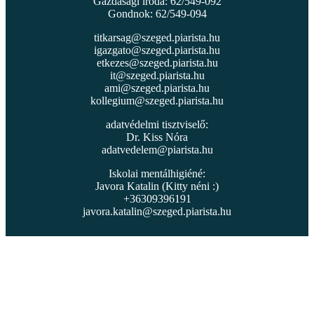
Gazdasági iroda: 62/549-092
Gondnok: 62/549-094
titkarsag@szeged.piarista.hu
igazgato@szeged.piarista.hu
etkezes@szeged.piarista.hu
it@szeged.piarista.hu
ami@szeged.piarista.hu
kollegium@szeged.piarista.hu
adatvédelmi tisztviselő:
Dr. Kiss Nóra
adatvedelem@piarista.hu
Iskolai mentálhigiéné:
Javora Katalin (Kitty néni :)
+36309396191
javora.katalin@szeged.piarista.hu