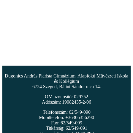
Dugonics András Piarista Gimnázium, Alapfokú Művészeti Iskola
és Kollégium
6724 Szeged, Bálint Sándor utca 14.
OM azonosító: 029752
Adószám: 19082435-2-06
Telefonszám: 62/549-090
Mobiltelefon: +36305356290
Fax: 62/549-099
Titkárság: 62/549-091