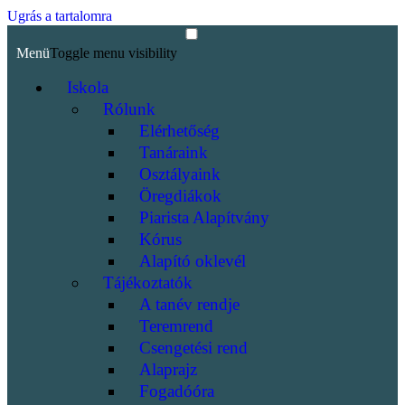
Ugrás a tartalomra
Menü
Toggle menu visibility
Iskola
Rólunk
Elérhetőség
Tanáraink
Osztályaink
Öregdiákok
Piarista Alapítvány
Kórus
Alapító oklevél
Tájékoztatók
A tanév rendje
Teremrend
Csengetési rend
Alaprajz
Fogadóóra