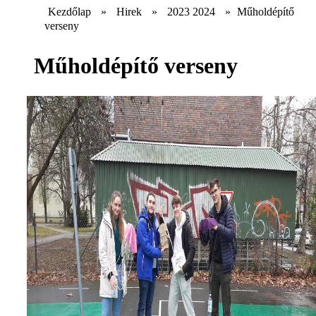
Kezdőlap
»
Hirek
»
2023 2024
»
Műholdépítő
verseny
Műholdépítő verseny