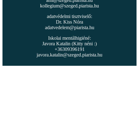
ami@szeged.piarista.hu
kollegium@szeged.piarista.hu
adatvédelmi tisztviselő:
Dr. Kiss Nóra
adatvedelem@piarista.hu
Iskolai mentálhigiéné:
Javora Katalin (Kitty néni :)
+36309396191
javora.katalin@szeged.piarista.hu