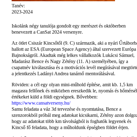
Tanév:
2023-2024
Iskolánk négy tanulója gondolt egy merészet és októberben
benevezett a CanSat 2024 versenyre.
Az ötlet Csiszár Kincsőtől (9. C) származik, aki a nyári Űrtábor
hallott az ESA (European Space Agency) által szervezett Európa
Bajnokságról. Akadtak még lelkes vállalkozók Lukácsi Sámuel,
Madarász Bence és Nagy Zétény (11. A) személyében, így a
csapatnév kiválasztása és a motivációs levél megírásával megtört
a jelentkezés Ladányi Andrea tanárnő mentorálásával.
Röviden: a cél egy olyan mini-műhold építése, amit kb. 1,5 km
magasra fellőnek és miközben ereszkedik le, nyomás és hőmérsé
értékeket küld a földi egységnek. Bővebben:
https://www.cansatverseny.hu/
Samu feladata a váz 3d tervezése és nyomtatása, Bence a
szenzorokból próbál meg adatokat kicsikarni, Zétény azon dolgo
hogy az adatokat több km távolságból is foghatók legyenek és
Kincső fő feladata, hogy a műholdunk épségben földet érjen.