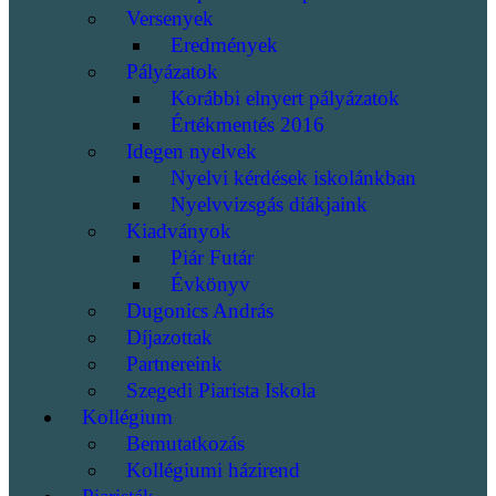
Versenyek
Eredmények
Pályázatok
Korábbi elnyert pályázatok
Értékmentés 2016
Idegen nyelvek
Nyelvi kérdések iskolánkban
Nyelvvizsgás diákjaink
Kiadványok
Piár Futár
Évkönyv
Dugonics András
Díjazottak
Partnereink
Szegedi Piarista Iskola
Kollégium
Bemutatkozás
Kollégiumi házirend