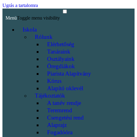
Ugrás a tartalomra
Menü
Toggle menu visibility
Iskola
Rólunk
Elérhetőség
Tanáraink
Osztályaink
Öregdiákok
Piarista Alapítvány
Kórus
Alapító oklevél
Tájékoztatók
A tanév rendje
Teremrend
Csengetési rend
Alaprajz
Fogadóóra