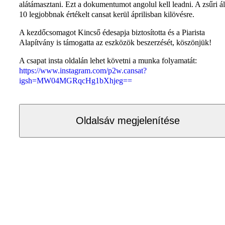
alátámasztani. Ezt a dokumentumot angolul kell leadni. A zsűri ál
10 legjobbnak értékelt cansat kerül áprilisban kilövésre.
A kezdőcsomagot Kincső édesapja biztosította és a Piarista
Alapítvány is támogatta az eszközök beszerzését, köszönjük!
A csapat insta oldalán lehet követni a munka folyamatát:
https://www.instagram.com/p2w.cansat?
igsh=MW04MGRqcHg1bXhjeg==
Oldalsáv megjelenítése