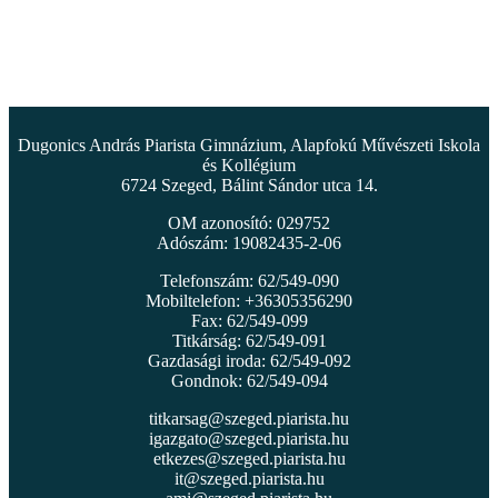
Dugonics András Piarista Gimnázium, Alapfokú Művészeti Iskola
és Kollégium
6724 Szeged, Bálint Sándor utca 14.
OM azonosító: 029752
Adószám: 19082435-2-06
Telefonszám: 62/549-090
Mobiltelefon: +36305356290
Fax: 62/549-099
Titkárság: 62/549-091
Gazdasági iroda: 62/549-092
Gondnok: 62/549-094
titkarsag@szeged.piarista.hu
igazgato@szeged.piarista.hu
etkezes@szeged.piarista.hu
it@szeged.piarista.hu