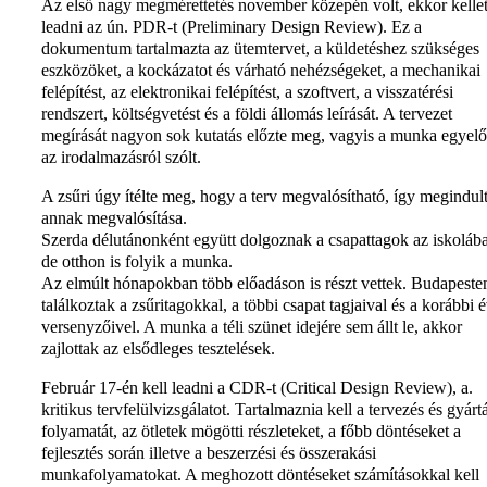
Az első nagy megmérettetés november közepén volt, ekkor kellet
leadni az ún. PDR-t (Preliminary Design Review). Ez a
dokumentum tartalmazta az ütemtervet, a küldetéshez szükséges
eszközöket, a kockázatot és várható nehézségeket, a mechanikai
felépítést, az elektronikai felépítést, a szoftvert, a visszatérési
rendszert, költségvetést és a földi állomás leírását. A tervezet
megírását nagyon sok kutatás előzte meg, vagyis a munka egyelő
az irodalmazásról szólt.
A zsűri úgy ítélte meg, hogy a terv megvalósítható, így megindul
annak megvalósítása.
Szerda délutánonként együtt dolgoznak a csapattagok az iskoláb
de otthon is folyik a munka.
Az elmúlt hónapokban több előadáson is részt vettek. Budapeste
találkoztak a zsűritagokkal, a többi csapat tagjaival és a korábbi 
versenyzőivel. A munka a téli szünet idejére sem állt le, akkor
zajlottak az elsődleges tesztelések.
Február 17-én kell leadni a CDR-t (Critical Design Review), a.
kritikus tervfelülvizsgálatot. Tartalmaznia kell a tervezés és gyárt
folyamatát, az ötletek mögötti részleteket, a főbb döntéseket a
fejlesztés során illetve a beszerzési és összerakási
munkafolyamatokat. A meghozott döntéseket számításokkal kell