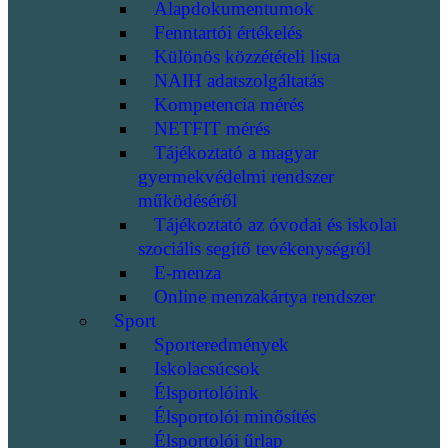
Alapdokumentumok
Fenntartói értékelés
Különös közzétételi lista
NAIH adatszolgáltatás
Kompetencia mérés
NETFIT mérés
Tájékoztató a magyar
gyermekvédelmi rendszer
működéséről
Tájékoztató az óvodai és iskolai
szociális segítő tevékenységről
E-menza
Online menzakártya rendszer
Sport
Sporteredmények
Iskolacsúcsok
Élsportolóink
Élsportolói minősítés
Élsportolói űrlap