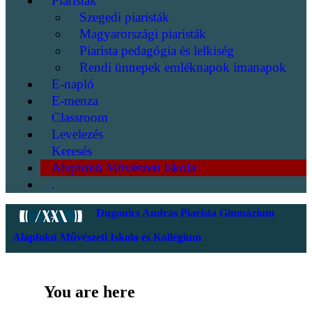
Piaristák
Szegedi piaristák
Magyarországi piaristák
Piarista pedagógia és lelkiség
Rendi ünnepek emléknapok imanapok
E-napló
E-menza
Classroom
Levelezés
Keresés
Alapfokú Művészeti Iskola
.
Dugonics András Piarista Gimnázium
Alapfokú Művészeti Iskola és Kollégium
You are here