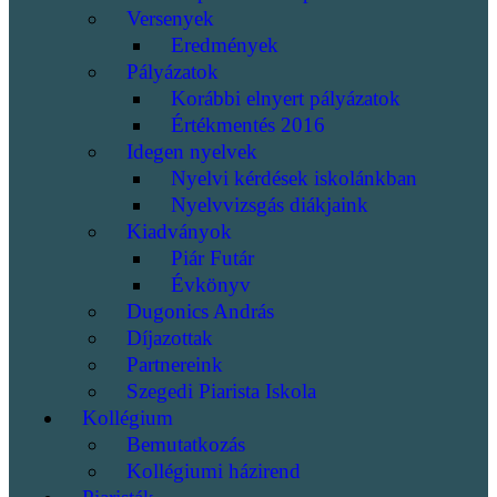
Versenyek
Eredmények
Pályázatok
Korábbi elnyert pályázatok
Értékmentés 2016
Idegen nyelvek
Nyelvi kérdések iskolánkban
Nyelvvizsgás diákjaink
Kiadványok
Piár Futár
Évkönyv
Dugonics András
Díjazottak
Partnereink
Szegedi Piarista Iskola
Kollégium
Bemutatkozás
Kollégiumi házirend