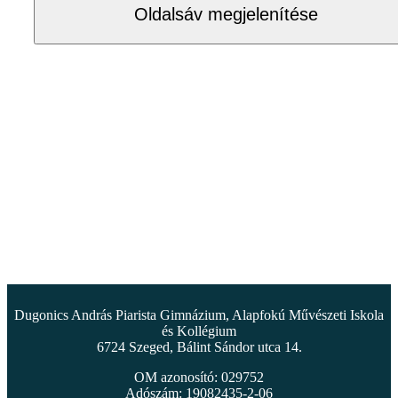
Oldalsáv megjelenítése
Dugonics András Piarista Gimnázium, Alapfokú Művészeti Iskola
és Kollégium
6724 Szeged, Bálint Sándor utca 14.
OM azonosító: 029752
Adószám: 19082435-2-06