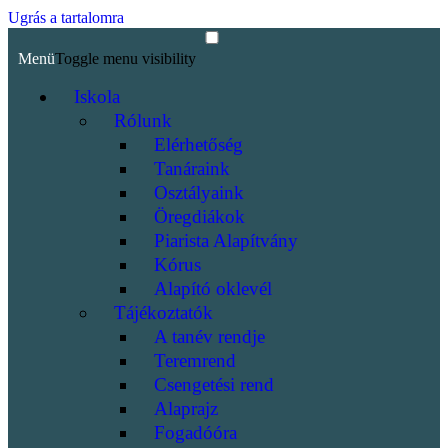
Ugrás a tartalomra
Menü
Toggle menu visibility
Iskola
Rólunk
Elérhetőség
Tanáraink
Osztályaink
Öregdiákok
Piarista Alapítvány
Kórus
Alapító oklevél
Tájékoztatók
A tanév rendje
Teremrend
Csengetési rend
Alaprajz
Fogadóóra