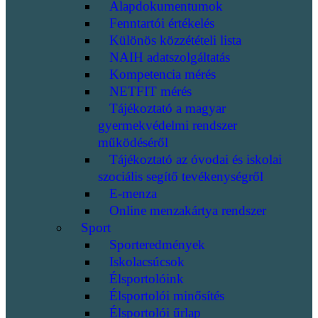
Alapdokumentumok
Fenntartói értékelés
Különös közzétételi lista
NAIH adatszolgáltatás
Kompetencia mérés
NETFIT mérés
Tájékoztató a magyar
gyermekvédelmi rendszer
működéséről
Tájékoztató az óvodai és iskolai
szociális segítő tevékenységről
E-menza
Online menzakártya rendszer
Sport
Sporteredmények
Iskolacsúcsok
Élsportolóink
Élsportolói minősítés
Élsportolói űrlap