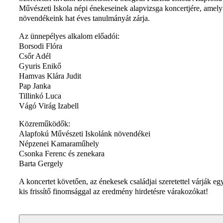
Művészeti Iskola népi énekeseinek alapvizsga koncertjére, amely
növendékeink hat éves tanulmányát zárja.
Az ünnepélyes alkalom előadói:
Borsodi Flóra
Csőr Adél
Gyuris Enikő
Hamvas Klára Judit
Pap Janka
Tillinkó Luca
Vágó Virág Izabell
Közreműködők:
Alapfokú Művészeti Iskolánk növendékei
Népzenei Kamaraműhely
Csonka Ferenc és zenekara
Barta Gergely
A koncertet követően, az énekesek családjai szeretettel várják eg
kis frissítő finomsággal az eredmény hirdetésre várakozókat!