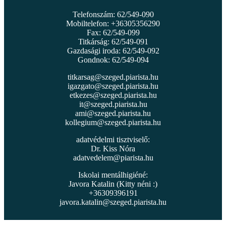
Telefonszám: 62/549-090
Mobiltelefon: +36305356290
Fax: 62/549-099
Titkárság: 62/549-091
Gazdasági iroda: 62/549-092
Gondnok: 62/549-094
titkarsag@szeged.piarista.hu
igazgato@szeged.piarista.hu
etkezes@szeged.piarista.hu
it@szeged.piarista.hu
ami@szeged.piarista.hu
kollegium@szeged.piarista.hu
adatvédelmi tisztviselő:
Dr. Kiss Nóra
adatvedelem@piarista.hu
Iskolai mentálhigiéné:
Javora Katalin (Kitty néni :)
+36309396191
javora.katalin@szeged.piarista.hu