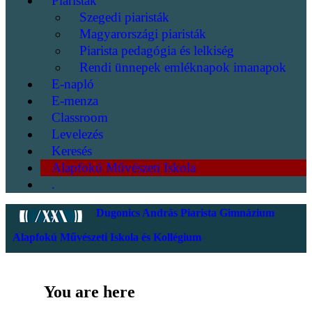
Piaristák
Szegedi piaristák
Magyarországi piaristák
Piarista pedagógia és lelkiség
Rendi ünnepek emléknapok imanapok
E-napló
E-menza
Classroom
Levelezés
Keresés
Alapfokú Művészeti Iskola
.
Dugonics András Piarista Gimnázium
Alapfokú Művészeti Iskola és Kollégium
You are here