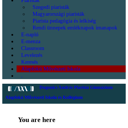
Piaristák
Szegedi piaristák
Magyarországi piaristák
Piarista pedagógia és lelkiség
Rendi ünnepek emléknapok imanapok
E-napló
E-menza
Classroom
Levelezés
Keresés
Alapfokú Művészeti Iskola
.
Dugonics András Piarista Gimnázium
Alapfokú Művészeti Iskola és Kollégium
You are here