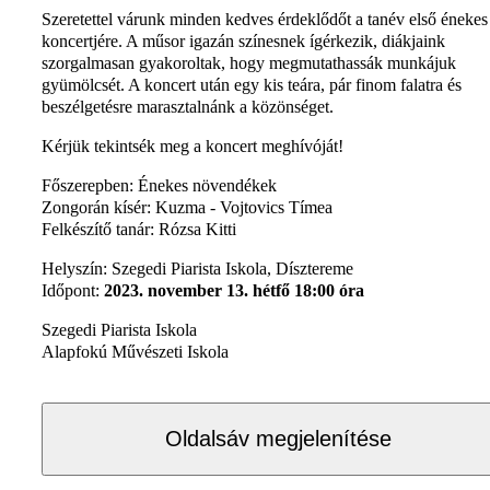
Szeretettel várunk minden kedves érdeklődőt a tanév első énekes
koncertjére. A műsor igazán színesnek ígérkezik, diákjaink
szorgalmasan gyakoroltak, hogy megmutathassák munkájuk
gyümölcsét. A koncert után egy kis teára, pár finom falatra és
beszélgetésre marasztalnánk a közönséget.
Kérjük tekintsék meg a koncert meghívóját!
Főszerepben: Énekes növendékek
Zongorán kísér: Kuzma - Vojtovics Tímea
Felkészítő tanár: Rózsa Kitti
Helyszín: Szegedi Piarista Iskola, Dísztereme
Időpont:
2023. november 13. hétfő 18:00 óra
Szegedi Piarista Iskola
Alapfokú Művészeti Iskola
Oldalsáv megjelenítése