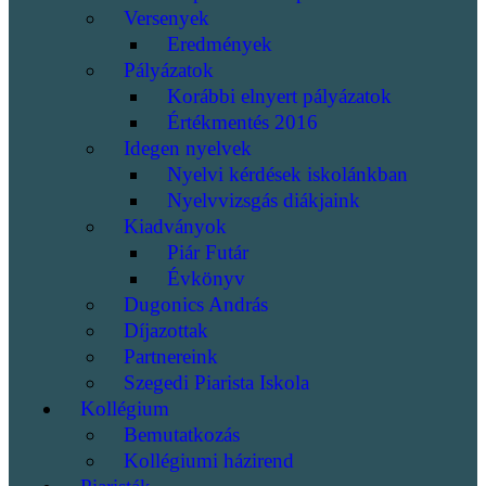
Versenyek
Eredmények
Pályázatok
Korábbi elnyert pályázatok
Értékmentés 2016
Idegen nyelvek
Nyelvi kérdések iskolánkban
Nyelvvizsgás diákjaink
Kiadványok
Piár Futár
Évkönyv
Dugonics András
Díjazottak
Partnereink
Szegedi Piarista Iskola
Kollégium
Bemutatkozás
Kollégiumi házirend