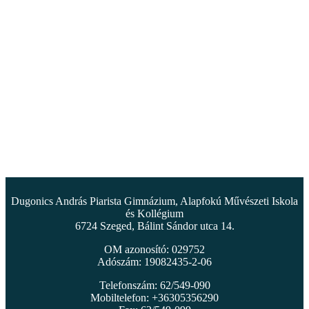
Dugonics András Piarista Gimnázium, Alapfokú Művészeti Iskola
és Kollégium
6724 Szeged, Bálint Sándor utca 14.
OM azonosító: 029752
Adószám: 19082435-2-06
Telefonszám: 62/549-090
Mobiltelefon: +36305356290