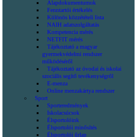
Alapdokumentumok
Fenntartói értékelés
Különös közzétételi lista
NAIH adatszolgáltatás
Kompetencia mérés
NETFIT mérés
Tájékoztató a magyar
gyermekvédelmi rendszer
működéséről
Tájékoztató az óvodai és iskolai
szociális segítő tevékenységről
E-menza
Online menzakártya rendszer
Sport
Sporteredmények
Iskolacsúcsok
Élsportolóink
Élsportolói minősítés
Élsportolói űrlap