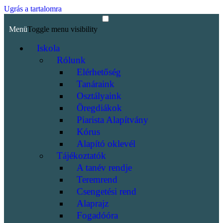
Ugrás a tartalomra
Menü
Toggle menu visibility
Iskola
Rólunk
Elérhetőség
Tanáraink
Osztályaink
Öregdiákok
Piarista Alapítvány
Kórus
Alapító oklevél
Tájékoztatók
A tanév rendje
Teremrend
Csengetési rend
Alaprajz
Fogadóóra