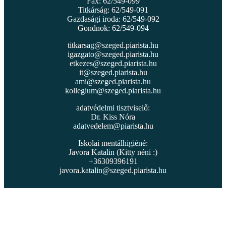
Fax: 62/549-099
Titkárság: 62/549-091
Gazdasági iroda: 62/549-092
Gondnok: 62/549-094
titkarsag@szeged.piarista.hu
igazgato@szeged.piarista.hu
etkezes@szeged.piarista.hu
it@szeged.piarista.hu
ami@szeged.piarista.hu
kollegium@szeged.piarista.hu
adatvédelmi tisztviselő:
Dr. Kiss Nóra
adatvedelem@piarista.hu
Iskolai mentálhigiéné:
Javora Katalin (Kitty néni :)
+36309396191
javora.katalin@szeged.piarista.hu