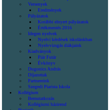
Versenyek
Eredmények
Pályázatok
Korábbi elnyert pályázatok
Értékmentés 2016
Idegen nyelvek
Nyelvi kérdések iskolánkban
Nyelvvizsgás diákjaink
Kiadványok
Piár Futár
Évkönyv
Dugonics András
Díjazottak
Partnereink
Szegedi Piarista Iskola
Kollégium
Bemutatkozás
Kollégiumi házirend