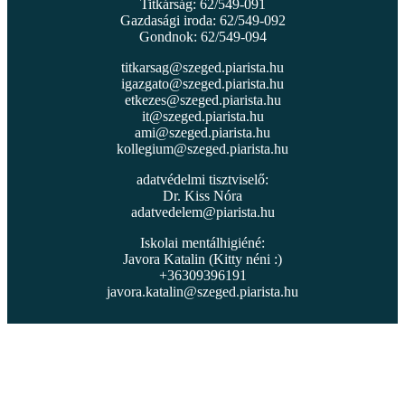
Titkárság: 62/549-091
Gazdasági iroda: 62/549-092
Gondnok: 62/549-094
titkarsag@szeged.piarista.hu
igazgato@szeged.piarista.hu
etkezes@szeged.piarista.hu
it@szeged.piarista.hu
ami@szeged.piarista.hu
kollegium@szeged.piarista.hu
adatvédelmi tisztviselő:
Dr. Kiss Nóra
adatvedelem@piarista.hu
Iskolai mentálhigiéné:
Javora Katalin (Kitty néni :)
+36309396191
javora.katalin@szeged.piarista.hu