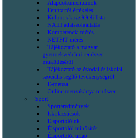
Alapdokumentumok
Fenntartói értékelés
Különös közzétételi lista
NAIH adatszolgáltatás
Kompetencia mérés
NETFIT mérés
Tájékoztató a magyar
gyermekvédelmi rendszer
működéséről
Tájékoztató az óvodai és iskolai
szociális segítő tevékenységről
E-menza
Online menzakártya rendszer
Sport
Sporteredmények
Iskolacsúcsok
Élsportolóink
Élsportolói minősítés
Élsportolói űrlap