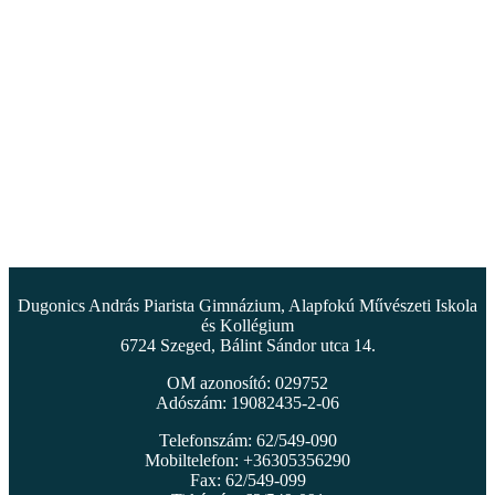
Dugonics András Piarista Gimnázium, Alapfokú Művészeti Iskola
és Kollégium
6724 Szeged, Bálint Sándor utca 14.
OM azonosító: 029752
Adószám: 19082435-2-06
Telefonszám: 62/549-090
Mobiltelefon: +36305356290
Fax: 62/549-099