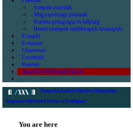
Piaristák
Szegedi piaristák
Magyarországi piaristák
Piarista pedagógia és lelkiség
Rendi ünnepek emléknapok imanapok
E-napló
E-menza
Classroom
Levelezés
Keresés
Alapfokú Művészeti Iskola
.
Dugonics András Piarista Gimnázium
Alapfokú Művészeti Iskola és Kollégium
You are here