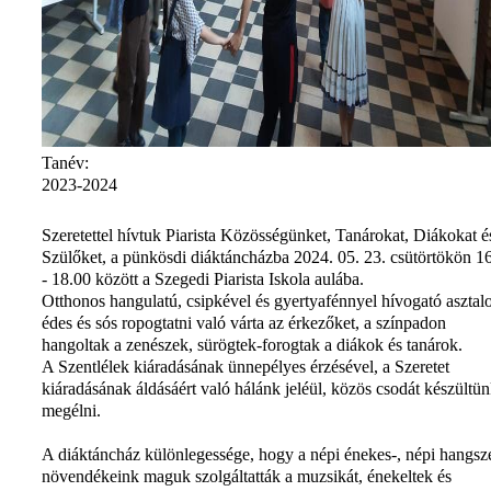
Tanév:
2023-2024
Szeretettel hívtuk Piarista Közösségünket, Tanárokat, Diákokat é
Szülőket, a pünkösdi diáktáncházba 2024. 05. 23. csütörtökön 1
- 18.00 között a Szegedi Piarista Iskola aulába.
Otthonos hangulatú, csipkével és gyertyafénnyel hívogató asztal
édes és sós ropogtatni való várta az érkezőket, a színpadon
hangoltak a zenészek, sürögtek-forogtak a diákok és tanárok.
A Szentlélek kiáradásának ünnepélyes érzésével, a Szeretet
kiáradásának áldásáért való hálánk jeléül, közös csodát készültü
megélni.
A diáktáncház különlegessége, hogy a népi énekes-, népi hangsz
növendékeink maguk szolgáltatták a muzsikát, énekeltek és