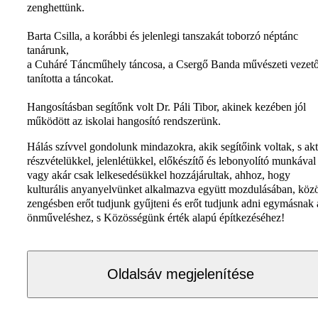
zenghettünk.
Barta Csilla, a korábbi és jelenlegi tanszakát toborzó néptánc
tanárunk,
a Cuháré Táncműhely táncosa, a Csergő Banda művészeti vezető
tanította a táncokat.
Hangosításban segítőnk volt Dr. Páli Tibor, akinek kezében jól
működött az iskolai hangosító rendszerünk.
Hálás szívvel gondolunk mindazokra, akik segítőink voltak, s akt
részvételükkel, jelenlétükkel, előkészítő és lebonyolító munkával
vagy akár csak lelkesedésükkel hozzájárultak, ahhoz, hogy
kulturális anyanyelvünket alkalmazva együtt mozdulásában, köz
zengésben erőt tudjunk gyűjteni és erőt tudjunk adni egymásnak 
önműveléshez, s Közösségünk érték alapú építkezéséhez!
Oldalsáv megjelenítése