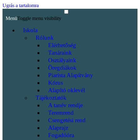
Ugrás a tartalomra
Menü
Toggle menu visibility
Iskola
Rólunk
Elérhetőség
Tanáraink
Osztályaink
Öregdiákok
Piarista Alapítvány
Kórus
Alapító oklevél
Tájékoztatók
A tanév rendje
Teremrend
Csengetési rend
Alaprajz
Fogadóóra