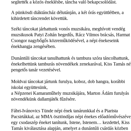
segítették a közös éneklésbe, táncba való bekapcsolódást.
A pünkösdi diáktáncház délutánján, a két órás együttlétben, a
kihirdetett táncrendet követtük.
Széki táncokat járhattunk vonós muzsikára, meghívott vendég
muzsikusok Patyi Zoltán hegedűs, Rácz Vilmos brácsás, Harmat
Csongor nagybőgős közreműködésével, a népi énekeseink
énekhangja zengésében.
Dunántúli táncokat tanulhattunk és tambura szóra táncolhattunk,
énekelhettünk tamburás növendékek zenekarával, Kiss Tamás né
pengetős tanár vezetésével.
Moldvai táncokat jártunk furulya, koboz, dob hangra, korábbi
iskolai együttesünk,
a Népzenei Kamaraműhely muzsikájára, Marton Ádám furulyás
növendékünk dallamjáték fűzésére.
Fábri-Ivánovics Tünde népi ének tanárunkkal és a Piarista
Pacsirtákkal, az MMA ösztöndíjas népi énekes előadóművészéve
egy csodaszép éneket tanítunk, Istene, Istenem… kezdettel, Kiss
Tamás kiválasztása alapján, amelyet a dunántúli csárdás közben