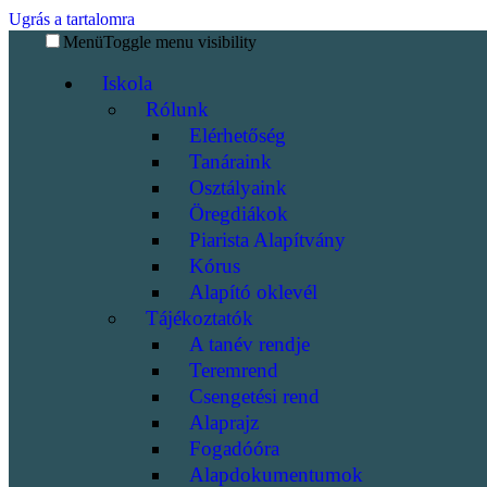
Ugrás a tartalomra
Menü
Toggle menu visibility
Iskola
Rólunk
Elérhetőség
Tanáraink
Osztályaink
Öregdiákok
Piarista Alapítvány
Kórus
Alapító oklevél
Tájékoztatók
A tanév rendje
Teremrend
Csengetési rend
Alaprajz
Fogadóóra
Alapdokumentumok