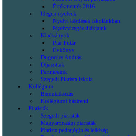
Értékmentés 2016
Idegen nyelvek
Nyelvi kérdések iskolánkban
Nyelvvizsgás diákjaink
Kiadványok
Piár Futár
Évkönyv
Dugonics András
Díjazottak
Partnereink
Szegedi Piarista Iskola
Kollégium
Bemutatkozás
Kollégiumi házirend
Piaristák
Szegedi piaristák
Magyarországi piaristák
Piarista pedagógia és lelkiség