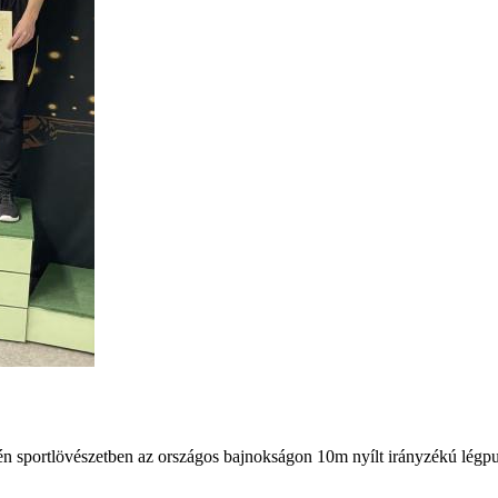
n sportlövészetben az országos bajnokságon 10m nyílt irányzékú légpus