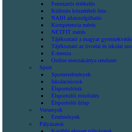
Fenntartói értékelés
Különös közzétételi lista
NAIH adatszolgáltatás
Kompetencia mérés
NETFIT mérés
Tájékoztató a magyar gyermekvéde
Tájékoztató az óvodai és iskolai szo
E-menza
Online menzakártya rendszer
Sport
Sporteredmények
Iskolacsúcsok
Élsportolóink
Élsportolói minősítés
Élsportolói űrlap
Versenyek
Eredmények
Pályázatok
Korábbi elnyert pályázatok