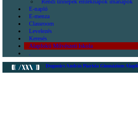
Rendi ünnepek emléknapok imanapok
E-napló
E-menza
Classroom
Levelezés
Keresés
Alapfokú Művészeti Iskola
.
Dugonics András Piarista Gimnázium Alapfo