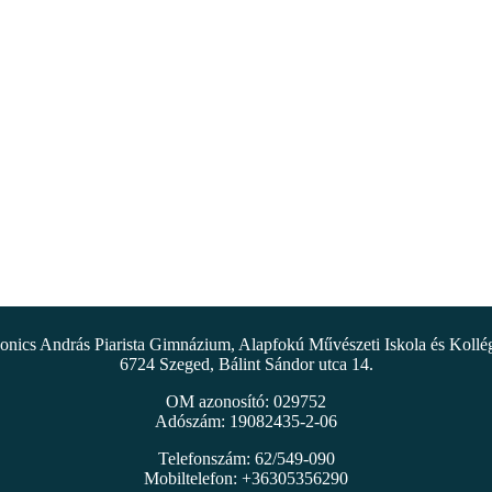
nics András Piarista Gimnázium, Alapfokú Művészeti Iskola és Koll
6724 Szeged, Bálint Sándor utca 14.
OM azonosító: 029752
Adószám: 19082435-2-06
Telefonszám: 62/549-090
Mobiltelefon: +36305356290