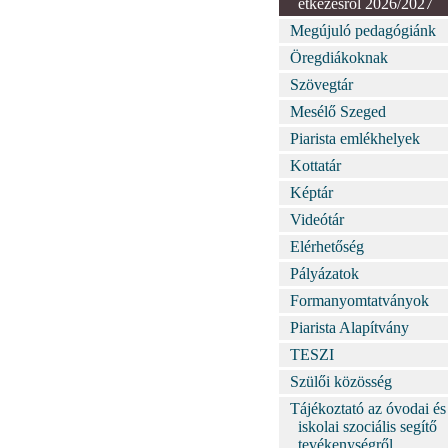
étkezésről 2026/2027
Megújuló pedagógiánk
Öregdiákoknak
Szövegtár
Mesélő Szeged
Piarista emlékhelyek
Kottatár
Képtár
Videótár
Elérhetőség
Pályázatok
Formanyomtatványok
Piarista Alapítvány
TESZI
Szülői közösség
Tájékoztató az óvodai és
iskolai szociális segítő
tevékenységről