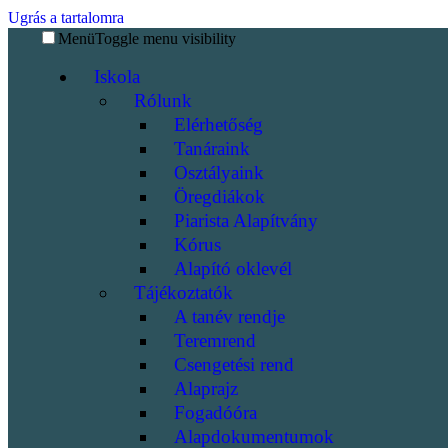
Ugrás a tartalomra
Menü
Toggle menu visibility
Iskola
Rólunk
Elérhetőség
Tanáraink
Osztályaink
Öregdiákok
Piarista Alapítvány
Kórus
Alapító oklevél
Tájékoztatók
A tanév rendje
Teremrend
Csengetési rend
Alaprajz
Fogadóóra
Alapdokumentumok