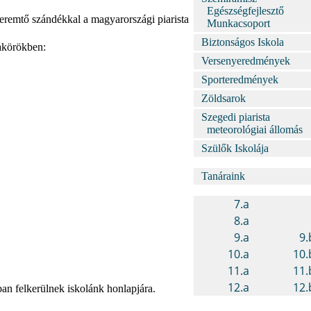
Egészségfejlesztő
eremtő szándékkal a magyarországi piarista
Munkacsoport
Biztonságos Iskola
makörökben:
Versenyeredmények
Sporteredmények
Zöldsarok
Szegedi piarista
meteorológiai állomás
Szülők Iskolája
Tanáraink
ában felkerülnek iskolánk honlapjára.