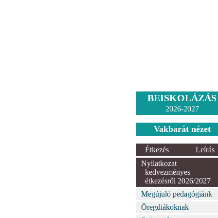
BEISKOLÁZÁS
2026-2027
Vakbarát nézet
Étkezés
Leírás
Nyilatkozat
kedvezményes
étkezésről 2026/2027
Megújuló pedagógiánk
Öregdiákoknak