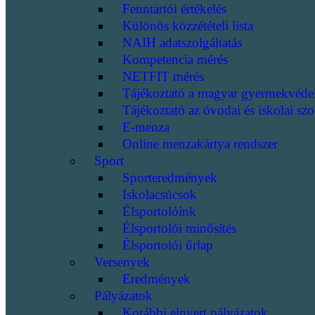
Fenntartói értékelés
Különös közzétételi lista
NAIH adatszolgáltatás
Kompetencia mérés
NETFIT mérés
Tájékoztató a magyar gyermekvéde
Tájékoztató az óvodai és iskolai szo
E-menza
Online menzakártya rendszer
Sport
Sporteredmények
Iskolacsúcsok
Élsportolóink
Élsportolói minősítés
Élsportolói űrlap
Versenyek
Eredmények
Pályázatok
Korábbi elnyert pályázatok