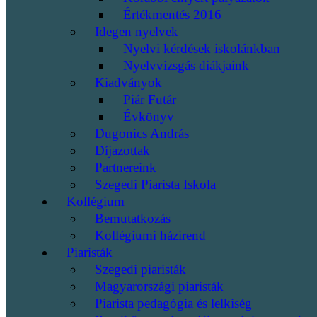
Értékmentés 2016
Idegen nyelvek
Nyelvi kérdések iskolánkban
Nyelvvizsgás diákjaink
Kiadványok
Piár Futár
Évkönyv
Dugonics András
Díjazottak
Partnereink
Szegedi Piarista Iskola
Kollégium
Bemutatkozás
Kollégiumi házirend
Piaristák
Szegedi piaristák
Magyarországi piaristák
Piarista pedagógia és lelkiség