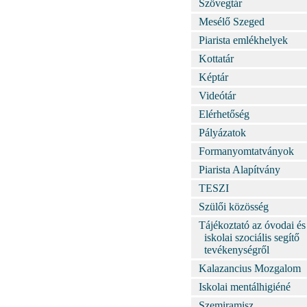
Szövegtár
Mesélő Szeged
Piarista emlékhelyek
Kottatár
Képtár
Videótár
Elérhetőség
Pályázatok
Formanyomtatványok
Piarista Alapítvány
TESZI
Szülői közösség
Tájékoztató az óvodai és
iskolai szociális segítő
tevékenységről
Kalazancius Mozgalom
Iskolai mentálhigiéné
Szemiramisz