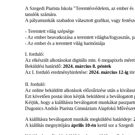
A Szegedi Piarista Iskola "Teremtésvédelem, az ember és
tanulók számára.
A pályamunkák szabadon választott grafikai, vagy festész
- Teremtett világ szépsége
- Az ember beavatkozása a teremtett világba/fogyasztás, p
- Az ember és a teremtett világ harmóniája
I. forduló:
Az elkészült alkotásokat digitális min. 6 megapixels mére
Beküldési határidő:
2024. március 8. péntek
Az I. forduló eredményhirdetése:
2024. március 12-ig
tör
II. forduló:
Az online beküldött alkotások előzsűrizése után a kiválas
Ezt követően postai úton kérjük beküldeni a beválogatott
Kérjük, hogy a kiállításra beválogatott munkákat paszpartu
Dugonics András Piarista Gimnázium Alapfokú Művészeti 
A kiállításra beválogatott munkák megküldési határideje:
A kiállítás megnyitójára
április 10-én
kerül sor a Szegedi 