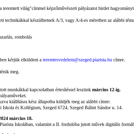
 a teremtett világ"címmel képzőművészeti pályázatot hirdet hagyományt
eti technikákkal készülhetnek A/3, vagy A/4-es méretben az alábbi té
azarlás, rombolás
tben kérjük elküldeni a
teremtesvedelem@szeged.piarista.hu
címre.
ténik meg.
ztott munkákkal kapcsolatban értesítéssel leszünk
március 12-ig.
 pályaműveket.
zva kiállításra kész állapotba küldjék meg az alábbi címre:
Iskola és Kollégium, Szeged 6724, Szeged Bálint Sándor u. 14.
2024 március 18.
Piarista Iskolában, valamint a II. fordulóba jutott művek digitális form