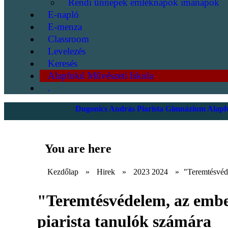
Rendi ünnepek emléknapok imanapok
E-napló
E-menza
Classroom
Levelezés
Keresés
Alapfokú Művészeti Iskola
.
Dugonics András Piarista Gimnázium Alapfo
You are here
Kezdőlap
»
Hirek
»
2023 2024
»
"Teremtésvéde
"Teremtésvédelem, az ember
piarista tanulók számára