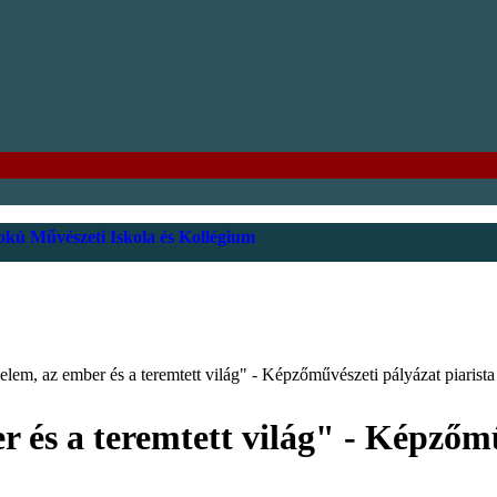
kú Művészeti Iskola és Kollégium
lem, az ember és a teremtett világ" - Képzőművészeti pályázat piarist
 és a teremtett világ" - Képzőmű