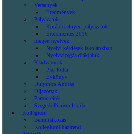
Versenyek
Eredmények
Pályázatok
Korábbi elnyert pályázatok
Értékmentés 2016
Idegen nyelvek
Nyelvi kérdések iskolánkban
Nyelvvizsgás diákjaink
Kiadványok
Piár Futár
Évkönyv
Dugonics András
Díjazottak
Partnereink
Szegedi Piarista Iskola
Kollégium
Bemutatkozás
Kollégiumi házirend