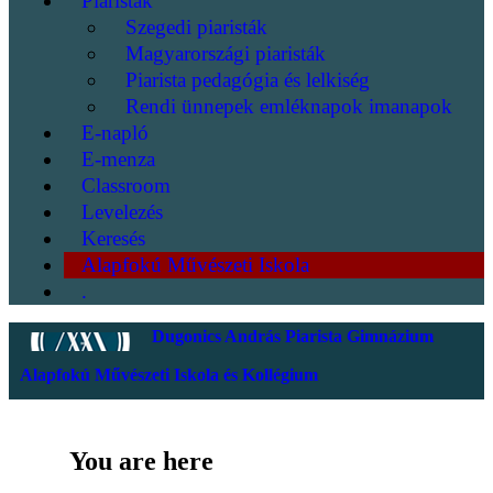
Piaristák
Szegedi piaristák
Magyarországi piaristák
Piarista pedagógia és lelkiség
Rendi ünnepek emléknapok imanapok
E-napló
E-menza
Classroom
Levelezés
Keresés
Alapfokú Művészeti Iskola
.
Dugonics András Piarista Gimnázium
Alapfokú Művészeti Iskola és Kollégium
You are here