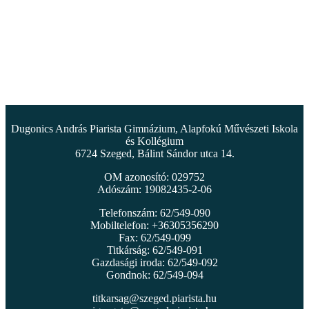
Dugonics András Piarista Gimnázium, Alapfokú Művészeti Iskola
és Kollégium
6724 Szeged, Bálint Sándor utca 14.
OM azonosító: 029752
Adószám: 19082435-2-06
Telefonszám: 62/549-090
Mobiltelefon: +36305356290
Fax: 62/549-099
Titkárság: 62/549-091
Gazdasági iroda: 62/549-092
Gondnok: 62/549-094
titkarsag@szeged.piarista.hu