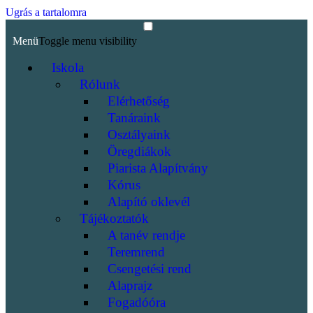
Ugrás a tartalomra
Menü
Toggle menu visibility
Iskola
Rólunk
Elérhetőség
Tanáraink
Osztályaink
Öregdiákok
Piarista Alapítvány
Kórus
Alapító oklevél
Tájékoztatók
A tanév rendje
Teremrend
Csengetési rend
Alaprajz
Fogadóóra