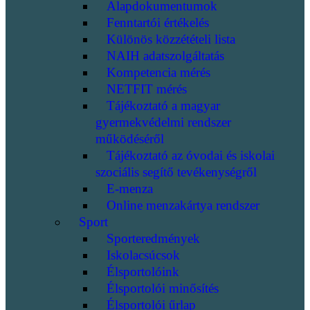
Alapdokumentumok
Fenntartói értékelés
Különös közzétételi lista
NAIH adatszolgáltatás
Kompetencia mérés
NETFIT mérés
Tájékoztató a magyar
gyermekvédelmi rendszer
működéséről
Tájékoztató az óvodai és iskolai
szociális segítő tevékenységről
E-menza
Online menzakártya rendszer
Sport
Sporteredmények
Iskolacsúcsok
Élsportolóink
Élsportolói minősítés
Élsportolói űrlap