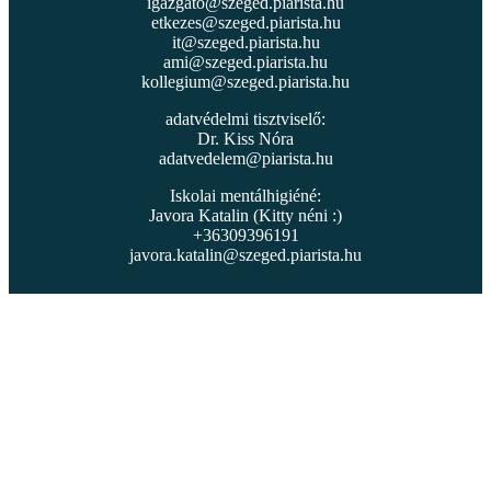
igazgato@szeged.piarista.hu
etkezes@szeged.piarista.hu
it@szeged.piarista.hu
ami@szeged.piarista.hu
kollegium@szeged.piarista.hu
adatvédelmi tisztviselő:
Dr. Kiss Nóra
adatvedelem@piarista.hu
Iskolai mentálhigiéné:
Javora Katalin (Kitty néni :)
+36309396191
javora.katalin@szeged.piarista.hu