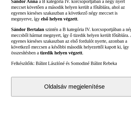
Sándor Anna
a B kategória IV. korcsoportjában a négy nyert
meccset követően a második helyen került a főtáblára, ahol az
egyenes kieséses szakaszban a következő négy meccset is
megnyerve, így
első helyen végzett
.
Sándor Bertalan
szintén a B kategória IV. korcsoportjában a n
meccsből hármat megnyert, így ő tizedik helyen került főtáblára.
egyenes kieséses szakaszban az első fordulót nyerte, azonban a
következő meccsen a későbbi második helyezettől kapott ki, így
összesítésben a
tizedik helyen végzett
.
Felkészítőik: Bálint Lászlóné és Somodiné Bálint Rebeka
Oldalsáv megjelenítése