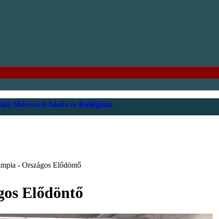
kú Művészeti Iskola és Kollégium
impia - Országos Elődöntő
gos Elődöntő