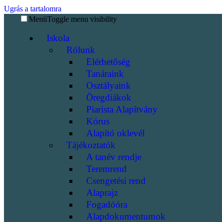
Ugrás a tartalomra
Menü
Toggle menu visibility
Iskola
Rólunk
Elérhetőség
Tanáraink
Osztályaink
Öregdiákok
Piarista Alapítvány
Kórus
Alapító oklevél
Tájékoztatók
A tanév rendje
Teremrend
Csengetési rend
Alaprajz
Fogadóóra
Alapdokumentumok