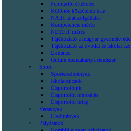
Fenntartói értékelés
Különös közzétételi lista
NAIH adatszolgáltatás
Kompetencia mérés
NETFIT mérés
Tájékoztató a magyar gyermekvéde
Tájékoztató az óvodai és iskolai szo
E-menza
Online menzakártya rendszer
Sport
Sporteredmények
Iskolacsúcsok
Élsportolóink
Élsportolói minősítés
Élsportolói űrlap
Versenyek
Eredmények
Pályázatok
Korábbi elnyert pályázatok