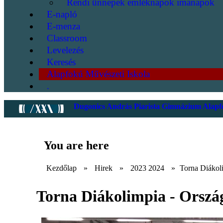
Rendi ünnepek emléknapok imanapok
E-napló
E-menza
Classroom
Levelezés
Keresés
Alapfokú Művészeti Iskola
.
Dugonics András Piarista Gimnázium Alapfo
You are here
Kezdőlap
»
Hirek
»
2023 2024
»
Torna Diákol
Torna Diákolimpia - Orszá