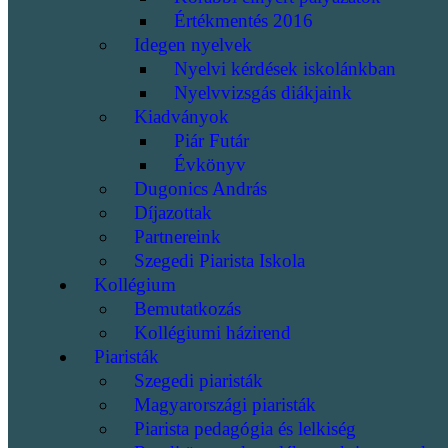
Értékmentés 2016
Idegen nyelvek
Nyelvi kérdések iskolánkban
Nyelvvizsgás diákjaink
Kiadványok
Piár Futár
Évkönyv
Dugonics András
Díjazottak
Partnereink
Szegedi Piarista Iskola
Kollégium
Bemutatkozás
Kollégiumi házirend
Piaristák
Szegedi piaristák
Magyarországi piaristák
Piarista pedagógia és lelkiség