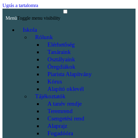
Ugrás a tartalomra
Menü
Toggle menu visibility
Iskola
Rólunk
Elérhetőség
Tanáraink
Osztályaink
Öregdiákok
Piarista Alapítvány
Kórus
Alapító oklevél
Tájékoztatók
A tanév rendje
Teremrend
Csengetési rend
Alaprajz
Fogadóóra