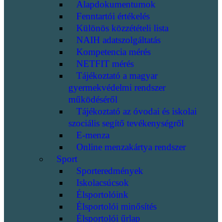
Alapdokumentumok
Fenntartói értékelés
Különös közzétételi lista
NAIH adatszolgáltatás
Kompetencia mérés
NETFIT mérés
Tájékoztató a magyar
gyermekvédelmi rendszer
működéséről
Tájékoztató az óvodai és iskolai
szociális segítő tevékenységről
E-menza
Online menzakártya rendszer
Sport
Sporteredmények
Iskolacsúcsok
Élsportolóink
Élsportolói minősítés
Élsportolói űrlap