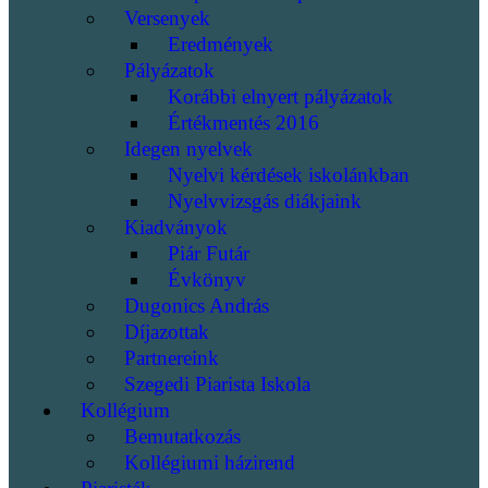
Versenyek
Eredmények
Pályázatok
Korábbi elnyert pályázatok
Értékmentés 2016
Idegen nyelvek
Nyelvi kérdések iskolánkban
Nyelvvizsgás diákjaink
Kiadványok
Piár Futár
Évkönyv
Dugonics András
Díjazottak
Partnereink
Szegedi Piarista Iskola
Kollégium
Bemutatkozás
Kollégiumi házirend