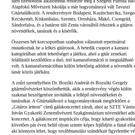
Idén tizenötödik alkalommal rendezte meg a Szegedi Piarista Isk
Alapfokú Művészeti Iskolája a már hagyománnyá vált Tavaszi
Gitártalálkozót. A rendezvényre Budapest, Kazincbarcika, Szege
Kecskemét, Kiskunhalas, Szentes, Orosháza, Makó, Csongrád,
Sándorfalva, és a határon túli Zenta városából érkeztek a gitáros
növendékek, tanáraik és a kísérőik.
Összesen hét korcsoportban szabadon választott repertoárral
mutatkoztak be a lelkes gitárosok. A hetedik csoport a kamara
kategóriában adott lehetőséget a játékra, ahol a gitár zenekari
felállástól kezdődően a duó, trió kamaraformáció is megtalálható
volt. A kamaraformációban külön lehetőség adódott a növendék 
tanár közös játékára.
A zsűri személyében Dr. Bozóki Andreát és Bozsóki Gergely
gitárművészeket köszönthettük, akik a rendezvény végén külön
szakmai beszélgetésre invitálták a fellépő növendékeket és
tanáraikat. A Gitártalálkozó a hagyományoknak megfelelően a
„Gitáros lettem” című gálakoncerttel zárult, ahol az SZTE Vántu
István Gyakorló Zeneművészeti Szakgimnázium növendékei adt
koncertet. A gálakoncert inspirációs célja, hogy kitartó gyakorlást
követően pár éven belül olyan szintre képes fejlődjön a fiatal elő
aki könnyen lehet, hogy továbbtanulási szándékait figyelembe vé