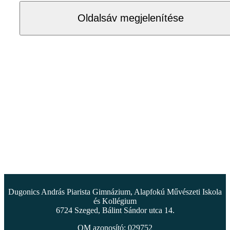
Oldalsáv megjelenítése
Dugonics András Piarista Gimnázium, Alapfokú Művészeti Iskola
és Kollégium
6724 Szeged, Bálint Sándor utca 14.
OM azonosító: 029752