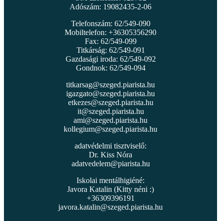
Adószám: 19082435-2-06
Telefonszám: 62/549-090
Mobiltelefon: +36305356290
Fax: 62/549-099
Titkárság: 62/549-091
Gazdasági iroda: 62/549-092
Gondnok: 62/549-094
titkarsag@szeged.piarista.hu
igazgato@szeged.piarista.hu
etkezes@szeged.piarista.hu
it@szeged.piarista.hu
ami@szeged.piarista.hu
kollegium@szeged.piarista.hu
adatvédelmi tisztviselő:
Dr. Kiss Nóra
adatvedelem@piarista.hu
Iskolai mentálhigiéné:
Javora Katalin (Kitty néni :)
+36309396191
javora.katalin@szeged.piarista.hu