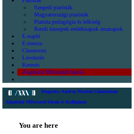
Piaristák
Szegedi piaristák
Magyarországi piaristák
Piarista pedagógia és lelkiség
Rendi ünnepek emléknapok imanapok
E-napló
E-menza
Classroom
Levelezés
Keresés
Alapfokú Művészeti Iskola
.
Dugonics András Piarista Gimnázium
Alapfokú Művészeti Iskola és Kollégium
You are here