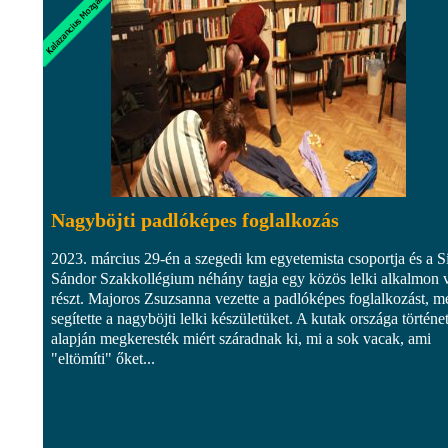
Nagyböjti padlóképes foglalkozás
2023. március 29-én a szegedi km egyetemista csoportja és a S
Sándor Szakkollégium néhány tagja egy közös lelki alkalmon v
részt. Majoros Zsuzsanna vezette a padlóképes foglalkozást, m
segítette a nagyböjti lelki készületüket. A kutak országa történe
alapján megkeresték miért száradnak ki, mi a sok vacak, ami
"eltömíti" őket...