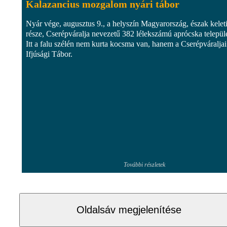
Kalazancius mozgalom nyári tábor
Nyár vége, augusztus 9., a helyszín Magyarország, észak kelet
része, Cserépváralja nevezetű 382 lélekszámú aprócska települ
Itt a falu szélén nem kurta kocsma van, hanem a Cserépváraljai
Ifjúsági Tábor.
További részletek
Oldalsáv megjelenítése