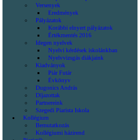
Versenyek
Eredmények
Pályázatok
Korábbi elnyert pályázatok
Értékmentés 2016
Idegen nyelvek
Nyelvi kérdések iskolánkban
Nyelvvizsgás diákjaink
Kiadványok
Piár Futár
Évkönyv
Dugonics András
Díjazottak
Partnereink
Szegedi Piarista Iskola
Kollégium
Bemutatkozás
Kollégiumi házirend