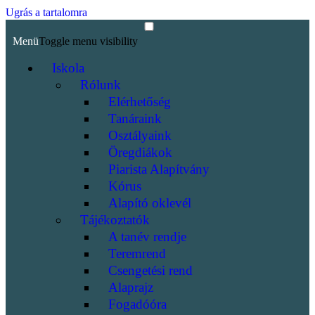
Ugrás a tartalomra
Menü
Toggle menu visibility
Iskola
Rólunk
Elérhetőség
Tanáraink
Osztályaink
Öregdiákok
Piarista Alapítvány
Kórus
Alapító oklevél
Tájékoztatók
A tanév rendje
Teremrend
Csengetési rend
Alaprajz
Fogadóóra