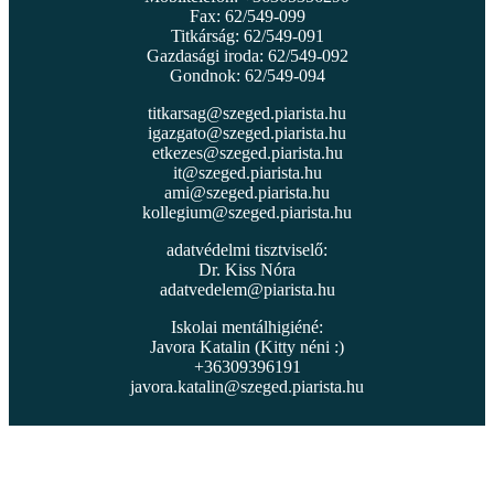
Fax: 62/549-099
Titkárság: 62/549-091
Gazdasági iroda: 62/549-092
Gondnok: 62/549-094
titkarsag@szeged.piarista.hu
igazgato@szeged.piarista.hu
etkezes@szeged.piarista.hu
it@szeged.piarista.hu
ami@szeged.piarista.hu
kollegium@szeged.piarista.hu
adatvédelmi tisztviselő:
Dr. Kiss Nóra
adatvedelem@piarista.hu
Iskolai mentálhigiéné:
Javora Katalin (Kitty néni :)
+36309396191
javora.katalin@szeged.piarista.hu