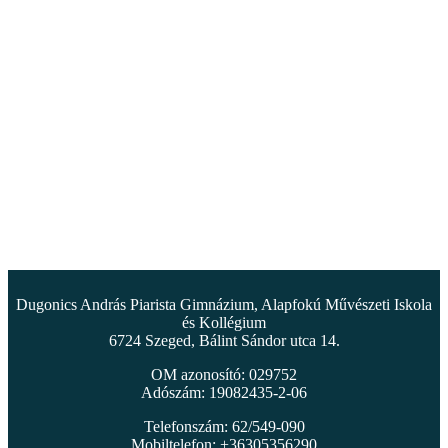
Dugonics András Piarista Gimnázium, Alapfokú Művészeti Iskola
és Kollégium
6724 Szeged, Bálint Sándor utca 14.
OM azonosító: 029752
Adószám: 19082435-2-06
Telefonszám: 62/549-090
Mobiltelefon: +36305356290