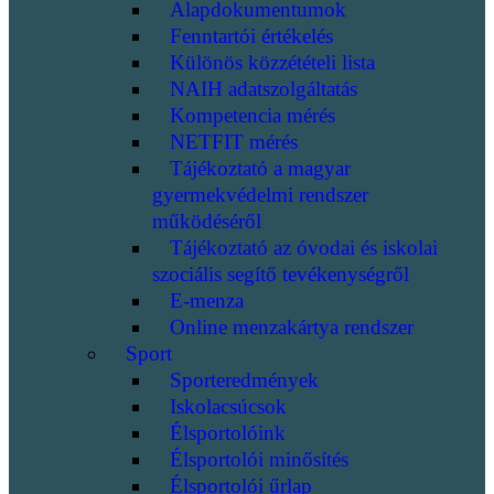
Alapdokumentumok
Fenntartói értékelés
Különös közzétételi lista
NAIH adatszolgáltatás
Kompetencia mérés
NETFIT mérés
Tájékoztató a magyar
gyermekvédelmi rendszer
működéséről
Tájékoztató az óvodai és iskolai
szociális segítő tevékenységről
E-menza
Online menzakártya rendszer
Sport
Sporteredmények
Iskolacsúcsok
Élsportolóink
Élsportolói minősítés
Élsportolói űrlap