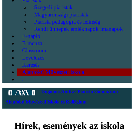
Piaristák
Szegedi piaristák
Magyarországi piaristák
Piarista pedagógia és lelkiség
Rendi ünnepek emléknapok imanapok
E-napló
E-menza
Classroom
Levelezés
Keresés
Alapfokú Művészeti Iskola
.
Dugonics András Piarista Gimnázium
Alapfokú Művészeti Iskola és Kollégium
Hírek, események az iskola