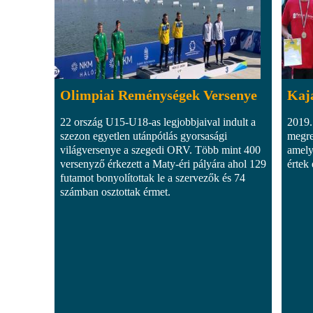
Olimpiai Reménységek Versenye
Kaj
22 ország U15-U18-as legjobbjaival indult a
2019.
szezon egyetlen utánpótlás gyorsasági
megre
világversenye a szegedi ORV. Több mint 400
amely
versenyző érkezett a Maty-éri pályára ahol 129
értek e
futamot bonyolítottak le a szervezők és 74
számban osztottak érmet.