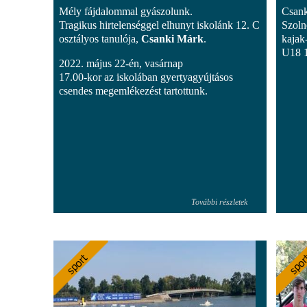
Mély fájdalommal gyászolunk.
Csank
Tragikus hirtelenséggel elhunyt iskolánk 12. C
Szoln
osztályos tanulója,
Csanki Márk
.
kajak
U18 1
2022. május 22-én, vasárnap
17.00-kor az iskolában gyertyagyújtásos
csendes megemlékezést tartottunk.
További részletek