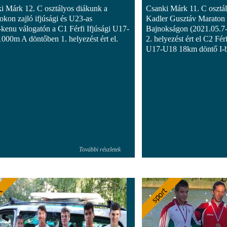
i Márk 12. C osztályos diákunk a
Csanki Márk 11. C osztál
okon zajló ifjúsági és U23-as
Kadler Gusztáv Maraton
-kenu válogatón a C1 Férfi Ifjúsági U17-
Bajnokságon (2021.05.7-
000m A döntőben 1. helyezést ért el.
2. helyezést ért el C2 Férf
U17-U18 18km döntő I-
További részletek