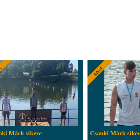
nki Márk sikere
Csanki Márk sike