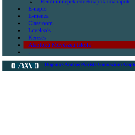
Rendi ünnepek emléknapok imanapok
E-napló
E-menza
Classroom
Levelezés
Keresés
Alapfokú Művészeti Iskola
.
Dugonics András Piarista Gimnázium Alapfo