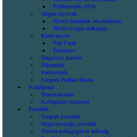
Értékmentés 2016
Idegen nyelvek
Nyelvi kérdések iskolánkban
Nyelvvizsgás diákjaink
Kiadványok
Piár Futár
Évkönyv
Dugonics András
Díjazottak
Partnereink
Szegedi Piarista Iskola
Kollégium
Bemutatkozás
Kollégiumi házirend
Piaristák
Szegedi piaristák
Magyarországi piaristák
Piarista pedagógia és lelkiség