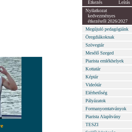
Étkezés
Leírás
Nyilatkozat
kedvezményes
étkezésről 2026/2027
Megújuló pedagógiánk
Öregdiákoknak
Szövegtár
Mesélő Szeged
Piarista emlékhelyek
Kottatár
Képtár
Videótár
Elérhetőség
Pályázatok
Formanyomtatványok
Piarista Alapítvány
TESZI
re