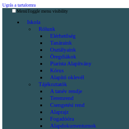
Ugrás a tartalomra
Menü
Toggle menu visibility
Iskola
Rólunk
Elérhetőség
Tanáraink
Osztályaink
Öregdiákok
Piarista Alapítvány
Kórus
Alapító oklevél
Tájékoztatók
A tanév rendje
Teremrend
Csengetési rend
Alaprajz
Fogadóóra
Alapdokumentumok