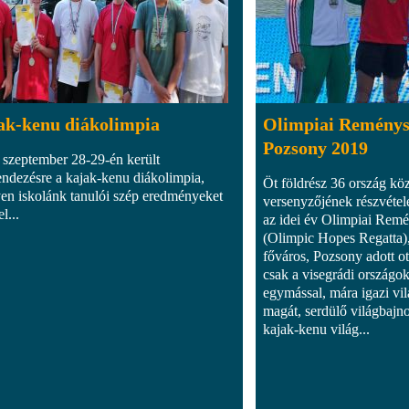
ak-kenu diákolimpia
Olimpiai Reménys
Pozsony 2019
 szeptember 28-29-én került
ndezésre a kajak-kenu diákolimpia,
Öt földrész 36 ország köz
en iskolánk tanulói szép eredményeket
versenyzőjének részvétel
l...
az idei év Olimpiai Rem
(Olimpic Hopes Regatta)
főváros, Pozsony adott ot
csak a visegrádi országo
egymással, mára igazi vi
magát, serdülő világbajno
kajak-kenu világ...