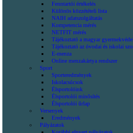
Fenntartói értékelés
Különös közzétételi lista
NAIH adatszolgáltatás
Kompetencia mérés
NETFIT mérés
Tájékoztató a magyar gyermekvéde
Tájékoztató az óvodai és iskolai szo
E-menza
Online menzakártya rendszer
Sport
Sporteredmények
Iskolacsúcsok
Élsportolóink
Élsportolói minősítés
Élsportolói űrlap
Versenyek
Eredmények
Pályázatok
Korábbi elnyert pályázatok