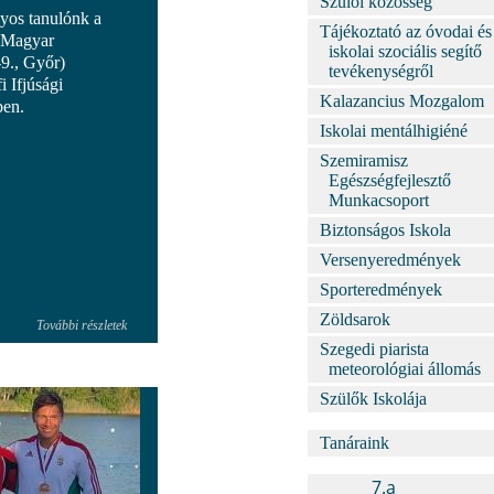
Szülői közösség
yos tanulónk a
Tájékoztató az óvodai és
 Magyar
iskolai szociális segítő
9., Győr)
tevékenységről
i Ifjúsági
Kalazancius Mozgalom
ben.
Iskolai mentálhigiéné
Szemiramisz
Egészségfejlesztő
Munkacsoport
Biztonságos Iskola
Versenyeredmények
Sporteredmények
Zöldsarok
További részletek
Szegedi piarista
meteorológiai állomás
Szülők Iskolája
Tanáraink