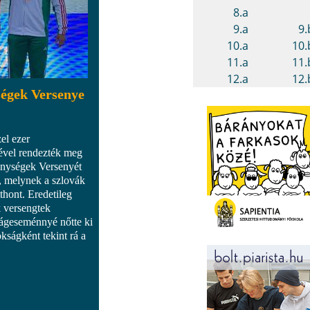
égek Versenye
el ezer
ével rendezték meg
énységek Versenyét
, melynek a szlovák
thont. Eredetileg
k versengtek
lágeseménnyé nőtte ki
kságként tekint rá a