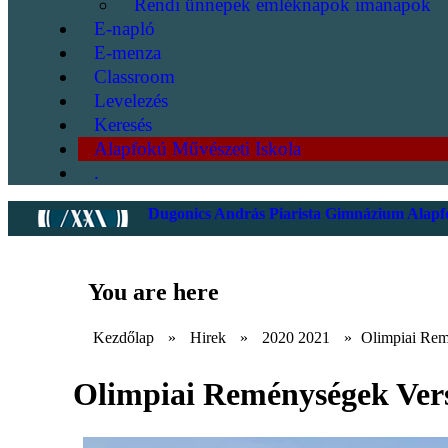
Rendi ünnepek emléknapok imanapok
E-napló
E-menza
Classroom
Levelezés
Keresés
Alapfokú Művészeti Iskola
.
Dugonics András Piarista Gimnázium Alapfo
You are here
Kezdőlap
»
Hirek
»
2020 2021
»
Olimpiai Rem
Olimpiai Reménységek Ver