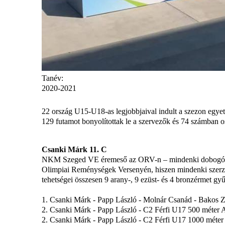
Tanév:
2020-2021
22 ország U15-U18-as legjobbjaival indult a szezon egyet
129 futamot bonyolítottak le a szervezők és 74 számban o
Csanki Márk 11. C
NKM Szeged VE éremeső az ORV-n – mindenki dobogóra ál
Olimpiai Reménységek Versenyén, hiszen mindenki szerze
tehetségei összesen 9 arany-, 9 ezüst- és 4 bronzérmet gy
1. Csanki Márk - Papp László - Molnár Csanád - Bakos 
2. Csanki Márk - Papp László - C2 Férfi U17 500 méter 
2. Csanki Márk - Papp László - C2 Férfi U17 1000 méte