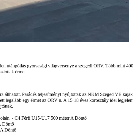
len utánpótlás gyorsasági világversenye a szegedi ORV. Több mint 400 
sztottak érmet.
lhatott. Parádés teljesítményt nyújtottak az NKM Szeged VE kajakos
tt legalább egy érmet az ORV-n. A 15-18 éves korosztály idei legjel
űjtöttek.
Zoltán - C4 Férfi U15-U17 500 méter A Döntő
A Döntő
r A Döntő