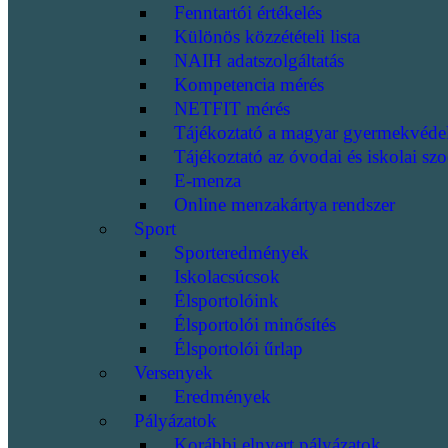
Fenntartói értékelés
Különös közzétételi lista
NAIH adatszolgáltatás
Kompetencia mérés
NETFIT mérés
Tájékoztató a magyar gyermekvéde
Tájékoztató az óvodai és iskolai szo
E-menza
Online menzakártya rendszer
Sport
Sporteredmények
Iskolacsúcsok
Élsportolóink
Élsportolói minősítés
Élsportolói űrlap
Versenyek
Eredmények
Pályázatok
Korábbi elnyert pályázatok