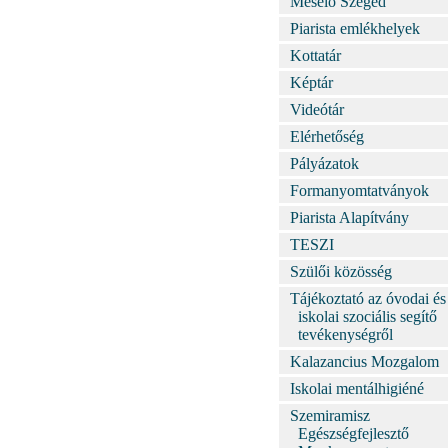
Mesélő Szeged
Piarista emlékhelyek
Kottatár
Képtár
Videótár
Elérhetőség
Pályázatok
Formanyomtatványok
Piarista Alapítvány
TESZI
Szülői közösség
Tájékoztató az óvodai és
iskolai szociális segítő
tevékenységről
Kalazancius Mozgalom
Iskolai mentálhigiéné
Szemiramisz
Egészségfejlesztő