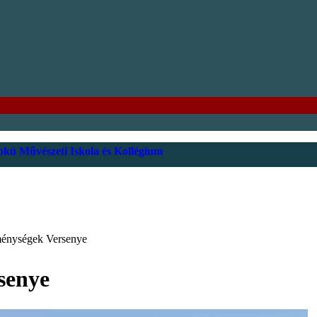
kú Művészeti Iskola és Kollégium
énységek Versenye
senye