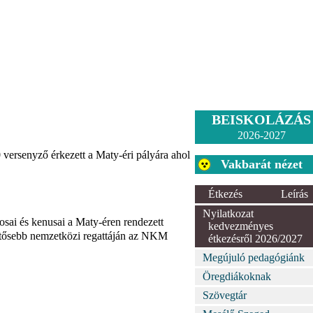
BEISKOLÁZÁS
2026-2027
versenyző érkezett a Maty-éri pályára ahol
Vakbarát nézet
Étkezés
Leírás
Nyilatkozat
ai és kenusai a Maty-éren rendezett
kedvezményes
entősebb nemzetközi regattáján az NKM
étkezésről 2026/2027
Megújuló pedagógiánk
Öregdiákoknak
Szövegtár