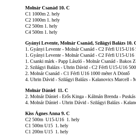
Molnár Csanád 10. C
C1 1000m 2. hely
C2 1000m 1. hely
C2 500m 1. hely
C4 500m 1. hely
Gyányi Levente, Molnár Csanád, Szilágyi Balázs 10. 
1. Gyányi Levente - Molnár Csanád - C2 Férfi U15-U16
1. Gyányi Levente - Molnár Csanád - C2 Férfi U15-U16
1. Csanki márk - Papp László - Molnár Csanád - Bakos 
2. Szilágyi Balázs - Uhrin Dávid - C2 Férfi U15-U16 50
2. Molnár Csanád - C1 Férfi U16 1000 méter A Döntő
4. Uhrin Dávid - Szilágyi Balázs - Kalanovics Marcell -
Molnár Dániel 11. C
2. Molnár Dániel - Erős Kinga - Kálmán Brenda - Pusk
4. Molnár Dániel - Uhrin Dávid - Szilágyi Balázs - Kala
Kiss Ágnes Anna 9. C
C2 500m U15-U16 1. hely
C1 500m U15 1. hely
C1 200m U15 1. hely