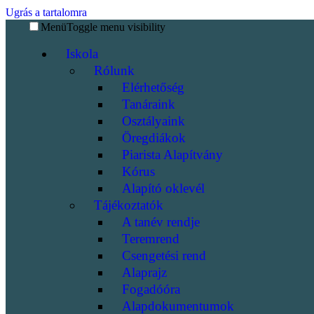
Ugrás a tartalomra
Menü
Toggle menu visibility
Iskola
Rólunk
Elérhetőség
Tanáraink
Osztályaink
Öregdiákok
Piarista Alapítvány
Kórus
Alapító oklevél
Tájékoztatók
A tanév rendje
Teremrend
Csengetési rend
Alaprajz
Fogadóóra
Alapdokumentumok