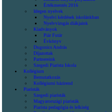
Értékmentés 2016
Idegen nyelvek
Nyelvi kérdések iskolánkban
Nyelvvizsgás diákjaink
Kiadványok
Piár Futár
Évkönyv
Dugonics András
Díjazottak
Partnereink
Szegedi Piarista Iskola
Kollégium
Bemutatkozás
Kollégiumi házirend
Piaristák
Szegedi piaristák
Magyarországi piaristák
Piarista pedagógia és lelkiség