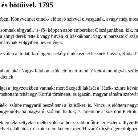
 bötűivel. 1795
eni Könyveimet ennek- előtte jó szívvel olvasgatták, avagy még mosta
somnak tárgyáúl, ’s- fő- képpen azon embereket Országunkban, kik, m
ha annyi derék tetteik vagy hitván ki Iráskákban, vagy a’ parasztok’ sz
rtománynak völgyiben hevernének.
ólna a’ tollat, kiről igen csekély emlékezetet tésznek Ilosvai, Rádai P
uban, akár Nagy- faluban született: mert mind a’ kettőt mondgyák szüle
edtenek.
olgai a’ jegyzetekben vannak: mert Szegedi lakását a’ Játék- színre kév
ítottam tehát egy Korfúi történetet, és igazán, magyar rámára szabván
ék- színbe magyarúl beszéltetni a’ külsőket- is. Nincs- is előttem nag
bugyogólyába magyarúl szóllani hallok; ’s- füleimbe a’ sok don Pietró
mlékezettyeket méltó vólna a’ hoszszabb időkre terjeszteni. Illyen Ki
edvet találhatok (a’- mint nem kétlem: mert Hazám’ dicsőségére dolgoz