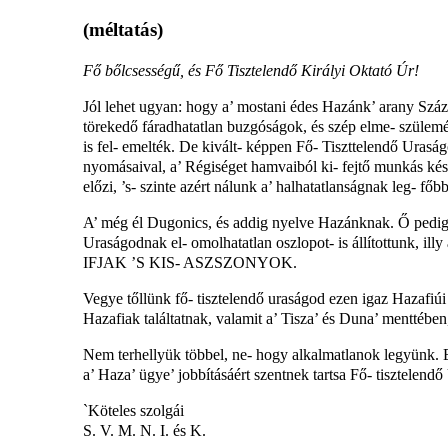
(méltatás)
Fő bőlcsességű, és Fő Tisztelendő Királyi Oktató Úr!
Jól lehet ugyan: hogy a’ mostani édes Hazánk’ arany Szá
törekedő fáradhatatlan buzgóságok, és szép elme- szülemé
is fel- emelték. De kivált- képpen Fő- Tiszttelendő Uraság
nyomásaival, a’ Régiséget hamvaiból ki- fejtő munkás kész
előzi, ’s- szinte azért nálunk a’ halhatatlanságnak leg- főb
A’ még él Dugonics, és addig nyelve Hazánknak. Ő pedig 
Uraságodnak el- omolhatatlan oszlopot- is állít
IFJAK ’S KIS- ASZSZONYOK.
Vegye tőllünk fő- tisztelendő uraságod ezen igaz Hazafiúi 
Hazafiak találtatnak, valamit a’ Tisza’ és Duna’ menttébe
Nem terhellyük többel, ne- hogy alkalmatlanok legyünk. E
a’ Haza’ ügye’ jobbításáért szentnek tartsa Fő- tisztele
`Köteles szolgái
S. V. M. N. I. és K.