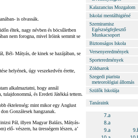
Kalazancius Mozgalom
Iskolai mentálhigiéné
nában- is olvassák.
Szemiramisz
Egészségfejlesztő
időn éltek, nagy névben és böcsűletben
Munkacsoport
ájában nem forogna, mivel Iróink semmit se
Biztonságos Iskola
Versenyeredmények
ál, Bél- Mátyás, de kinek se hazájában, se
Sporteredmények
Zöldsarok
tése helyének, úgy veszekedvén érette,
Szegedi piarista
meteorológiai állomás
ántam alkalmaztatni, hogy annál
Szülők Iskolája
, tulajdonommá, és Eredeti Játékká tettem.
Tanáraink
yobb éktelenség: mint mikor egy Anglust
k, don Gonzálesek hangzanak.
nizsi Pál, illyen Magyar Balázs, Mátyás-
om) elő- vészem, ha ürességem lészen, a’