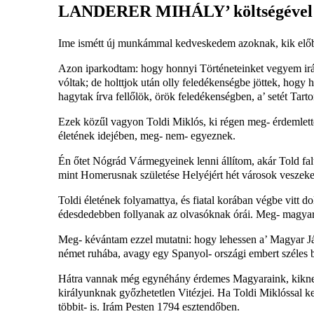
LANDERER MIHÁLY’ költségével és
Ime ismétt új munkámmal kedveskedem azoknak, kik előbb
Azon iparkodtam: hogy honnyi Történeteinket vegyem irá
vóltak; de holttjok után olly feledékenségbe jöttek, hogy 
hagytak írva fellőlök, örök feledékenségben, a’ setét Ta
Ezek közűl vagyon Toldi Miklós, ki régen meg- érdemlette v
életének idejében, meg- nem- egyeznek.
Én őtet Nógrád Vármegyeinek lenni állítom, akár Told fal
mint Homerusnak születése Helyéjért hét városok veszek
Toldi életének folyamattya, és fiatal korában végbe vitt d
édesdedebben follyanak az olvasóknak órái. Meg- magyaros
Meg- kévántam ezzel mutatni: hogy lehessen a’ Magyar Ját
német ruhába, avagy egy Spanyol- országi embert széles 
Hátra vannak még egynéhány érdemes Magyaraink, kiknek e
királyunknak győzhetetlen Vitézjei. Ha Toldi Miklóssal k
többit- is. Irám Pesten 1794 esztendőben.