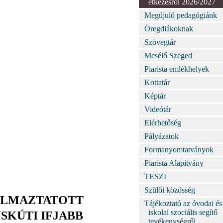
étkezésről 2026/2027
Megújuló pedagógiánk
Öregdiákoknak
Szövegtár
Mesélő Szeged
Piarista emlékhelyek
Kottatár
Képtár
Videótár
Elérhetőség
Pályázatok
Formanyomtatványok
Piarista Alapítvány
TESZI
Szülői közösség
KALMAZTATOTT
Tájékoztató az óvodai és
iskolai szociális segítő
SKÚTI IFJABB
tevékenységről