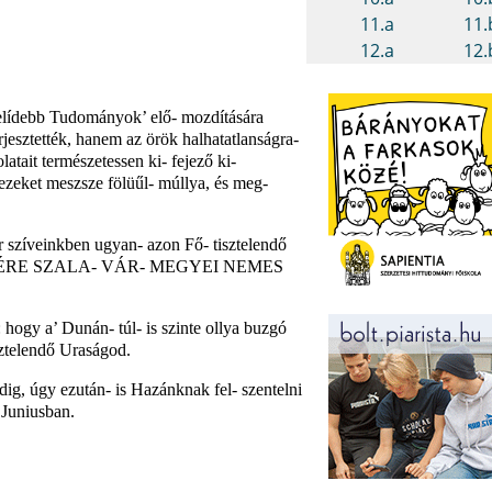
zelídebb Tudományok’ elő- mozdítására
jesztették, hanem az örök halhatatlanságra-
atait természetessen ki- fejező ki-
 ezeket meszsze fölüűl- múllya, és meg-
 szíveinkben ugyan- azon Fő- tisztelendő
ÉKEZETÉRE SZALA- VÁR- MEGYEI NEMES
 hogy a’ Dunán- túl- is szinte ollya buzgó
sztelendő Uraságod.
ig, úgy ezután- is Hazánknak fel- szentelni
 Juniusban.