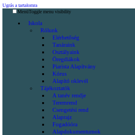
Ugrás a tartalomra
Menü
Toggle menu visibility
Iskola
Rólunk
Elérhetőség
Tanáraink
Osztályaink
Öregdiákok
Piarista Alapítvány
Kórus
Alapító oklevél
Tájékoztatók
A tanév rendje
Teremrend
Csengetési rend
Alaprajz
Fogadóóra
Alapdokumentumok