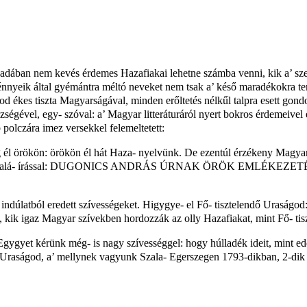
zadában nem kevés érdemes Hazafiakai lehetne számba venni, kik a’ s
nnyeik által gyémántra méltó neveket nem tsak a’ késő maradékokra ter
od ékes tiszta Magyarságával, minden erőltetés nélkűl talpra esett gondol
ségével, egy- szóval: a’ Magyar litteráturáról nyert bokros érdemeivel
b polczára imez versekkel felemeltetett:
él örökön: örökön él hát Haza- nyelvünk. De ezentúl érzékeny Magyar
ottunk, illy alá- írással: DUGONICS ANDRÁS ÚRNAK ÖRÖK EML
indúlatból eredett szívességeket. Higygye- el Fő- tisztelendő Uraságod:
n, kik igaz Magyar szívekben hordozzák az olly Hazafiakat, mint Fő- ti
gygyet kérünk még- is nagy szívességgel: hogy húlladék ideit, mint edd
ndő Uraságod, a’ mellynek vagyunk Szala- Egerszegen 1793-dikban, 2-dik