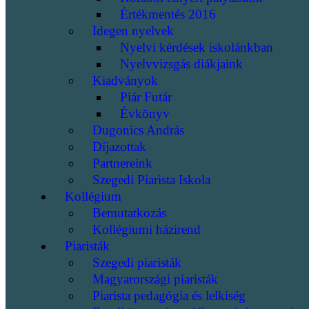
Értékmentés 2016
Idegen nyelvek
Nyelvi kérdések iskolánkban
Nyelvvizsgás diákjaink
Kiadványok
Piár Futár
Évkönyv
Dugonics András
Díjazottak
Partnereink
Szegedi Piarista Iskola
Kollégium
Bemutatkozás
Kollégiumi házirend
Piaristák
Szegedi piaristák
Magyarországi piaristák
Piarista pedagógia és lelkiség