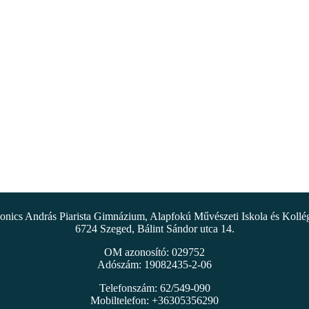
nics András Piarista Gimnázium, Alapfokú Művészeti Iskola és Koll
6724 Szeged, Bálint Sándor utca 14.
OM azonosító: 029752
Adószám: 19082435-2-06
Telefonszám: 62/549-090
Mobiltelefon: +36305356290