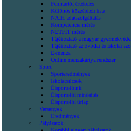
Fenntartói értékelés
Különös közzétételi lista
NAIH adatszolgáltatás
Kompetencia mérés
NETFIT mérés
Tájékoztató a magyar gyermekvéde
Tájékoztató az óvodai és iskolai szo
E-menza
Online menzakártya rendszer
Sport
Sporteredmények
Iskolacsúcsok
Élsportolóink
Élsportolói minősítés
Élsportolói űrlap
Versenyek
Eredmények
Pályázatok
Korábbi elnyert pályázatok