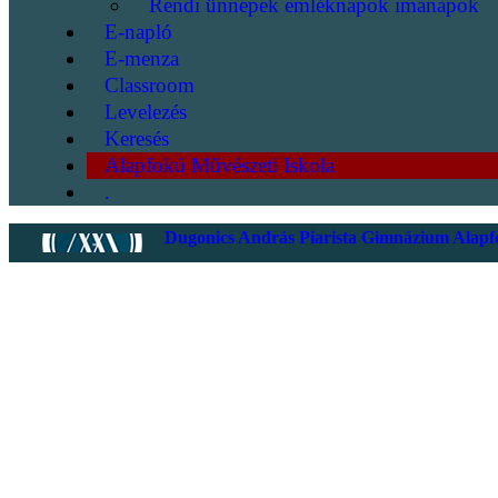
Rendi ünnepek emléknapok imanapok
E-napló
E-menza
Classroom
Levelezés
Keresés
Alapfokú Művészeti Iskola
.
Dugonics András Piarista Gimnázium Alapfo