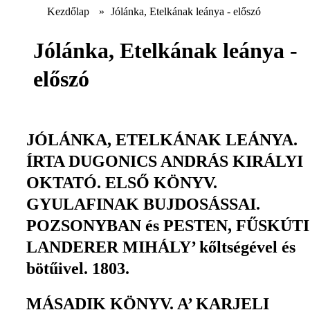
Kezdőlap
»
Jólánka, Etelkának leánya - előszó
Jólánka, Etelkának leánya -
előszó
JÓLÁNKA, ETELKÁNAK LEÁNYA.
ÍRTA DUGONICS ANDRÁS KIRÁLYI
OKTATÓ. ELSŐ KÖNYV.
GYULAFINAK BUJDOSÁSSAI.
POZSONYBAN és PESTEN, FŰSKÚTI
LANDERER MIHÁLY’ kőltségével és
bötűivel. 1803.
MÁSADIK KÖNYV. A’ KARJELI