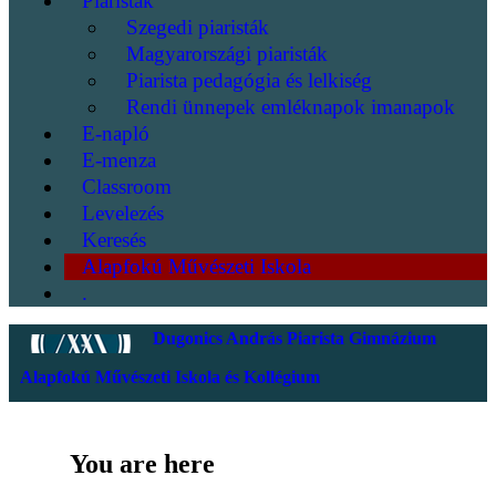
Piaristák
Szegedi piaristák
Magyarországi piaristák
Piarista pedagógia és lelkiség
Rendi ünnepek emléknapok imanapok
E-napló
E-menza
Classroom
Levelezés
Keresés
Alapfokú Művészeti Iskola
.
Dugonics András Piarista Gimnázium
Alapfokú Művészeti Iskola és Kollégium
You are here