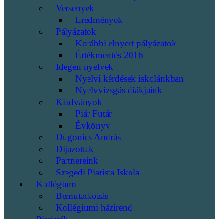
Versenyek
Eredmények
Pályázatok
Korábbi elnyert pályázatok
Értékmentés 2016
Idegen nyelvek
Nyelvi kérdések iskolánkban
Nyelvvizsgás diákjaink
Kiadványok
Piár Futár
Évkönyv
Dugonics András
Díjazottak
Partnereink
Szegedi Piarista Iskola
Kollégium
Bemutatkozás
Kollégiumi házirend