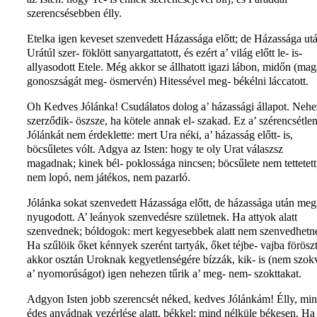
szerencsésebben élly.
Etelka igen keveset szenvedett Házassága előtt; de Házassága ut
Urátúl szer- föklött sanyargattatott, és ezért a’ világ előtt le- is-
allyasodott Etele. Még akkor se állhatott igazi lábon, midőn (mag
gonoszságát meg- ösmervén) Hitessével meg- békélni láccatott.
Oh Kedves Jólánka! Csudálatos dolog a’ házassági állapot. Neh
szerződik- öszsze, ha kötele annak el- szakad. Ez a’ szérencsétle
Jólánkát nem érdeklette: mert Ura néki, a’ házasság előtt- is,
böcsűletes vólt. Adgya az Isten: hogy te oly Urat válaszsz
magadnak; kinek bél- poklossága nincsen; böcsűlete nem tettetett
nem lopó, nem játékos, nem pazarló.
Jólánka sokat szenvedett Házassága előtt, de házassága után meg
nyugodott. A’ leányok szenvedésre születnek. Ha attyok alatt
szenvednek; bóldogok: mert kegyesebbek alatt nem szenvedhetn
Ha szűlöik őket kénnyek szerént tartyák, őket téjbe- vajba föröszt
akkor osztán Uroknak kegyetlenségére bízzák, kik- is (nem szok
a’ nyomorúságot) igen nehezen tűrik a’ meg- nem- szokttakat.
Adgyon Isten jobb szerencsét néked, kedves Jólánkám! Élly, mi
édes anyádnak vezérlése alatt, békkel; mind nélküle békesen. Ha