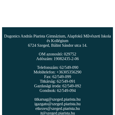
Dugonics András Piarista Gimnázium, Alapfokú Művészeti Iskola
és Kollégium
6724 Szeged, Bálint Sándor utca 14.
OM azonosító: 029752
Adószám: 19082435-2-06
Telefonszám: 62/549-090
Mobiltelefon: +36305356290
Fax: 62/549-099
Titkárság: 62/549-091
Gazdasági iroda: 62/549-092
Gondnok: 62/549-094
titkarsag@szeged.piarista.hu
igazgato@szeged.piarista.hu
etkezes@szeged.piarista.hu
it@szeged.piarista.hu