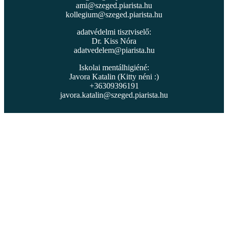
ami@szeged.piarista.hu
kollegium@szeged.piarista.hu
adatvédelmi tisztviselő:
Dr. Kiss Nóra
adatvedelem@piarista.hu
Iskolai mentálhigiéné:
Javora Katalin (Kitty néni :)
+36309396191
javora.katalin@szeged.piarista.hu