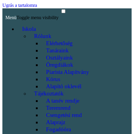
Ugrás a tartalomra
Menü
Toggle menu visibility
Iskola
Rólunk
Elérhetőség
Tanáraink
Osztályaink
Öregdiákok
Piarista Alapítvány
Kórus
Alapító oklevél
Tájékoztatók
A tanév rendje
Teremrend
Csengetési rend
Alaprajz
Fogadóóra