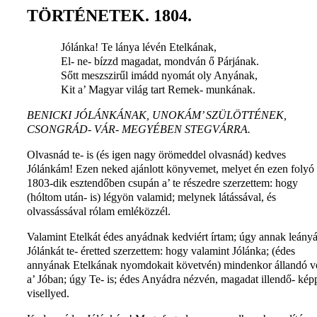
TÖRTÉNETEK. 1804.
Jólánka! Te lánya lévén Etelkának,
El- ne- bízzd magadat, mondván ő Párjának.
Sőtt meszszirűl imádd nyomát oly Anyának,
Kit a’ Magyar világ tart Remek- munkának.
BENICKI JÓLÁNKÁNAK, UNOKÁM’ SZÜLÖTTÉNEK,
CSONGRÁD- VÁR- MEGYÉBEN STEGVÁRRA.
Olvasnád te- is (és igen nagy örömeddel olvasnád) kedves
Jólánkám! Ezen neked ajánlott könyvemet, melyet én ezen folyó
1803-dik esztendőben csupán a’ te részedre szerzettem: hogy
(hóltom után- is) légyön valamid; melynek látássával, és
olvassássával rólam emléközzél.
Valamint Etelkát édes anyádnak kedviért írtam; úgy annak leányá
Jólánkát te- éretted szerzettem: hogy valamint Jólánka; (édes
annyának Etelkának nyomdokait követvén) mindenkor állandó v
a’ Jóban; úgy Te- is; édes Anyádra nézvén, magadat illendő- kép
visellyed.