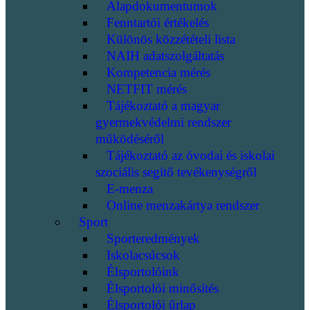
Alapdokumentumok
Fenntartói értékelés
Különös közzétételi lista
NAIH adatszolgáltatás
Kompetencia mérés
NETFIT mérés
Tájékoztató a magyar
gyermekvédelmi rendszer
működéséről
Tájékoztató az óvodai és iskolai
szociális segítő tevékenységről
E-menza
Online menzakártya rendszer
Sport
Sporteredmények
Iskolacsúcsok
Élsportolóink
Élsportolói minősítés
Élsportolói űrlap