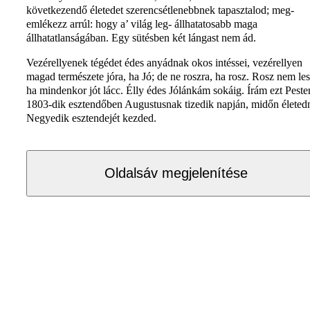
következendő életedet szerencsétlenebbnek tapasztalod; meg-
emlékezz arrúl: hogy a’ világ leg- állhatatosabb maga
állhatatlanságában. Egy sütésben két lángast nem ád.
Vezérellyenek tégédet édes anyádnak okos intéssei, vezérellyen
magad természete jóra, ha Jó; de ne roszra, ha rosz. Rosz nem les
ha mindenkor jót lácc. Élly édes Jólánkám sokáig. Írám ezt Peste
1803-dik esztendőben Augustusnak tizedik napján, midőn életed
Negyedik esztendejét kezded.
Oldalsáv megjelenítése