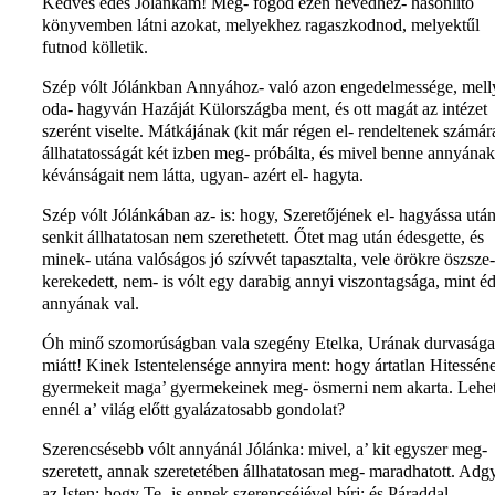
Kedves édes Jólánkám! Meg- fogod ezen nevedhez- hasonlító
könyvemben látni azokat, melyekhez ragaszkodnod, melyektűl
futnod kölletik.
Szép vólt Jólánkban Annyához- való azon engedelmessége, mell
oda- hagyván Hazáját Külországba ment, és ott magát az intézet
szerént viselte. Mátkájának (kit már régen el- rendeltenek számár
állhatatosságát két izben meg- próbálta, és mivel benne annyának
kévánságait nem látta, ugyan- azért el- hagyta.
Szép vólt Jólánkában az- is: hogy, Szeretőjének el- hagyássa után
senkit állhatatosan nem szerethetett. Őtet mag után édesgette, és
minek- utána valóságos jó szívvét tapasztalta, vele örökre öszsze-
kerekedett, nem- is vólt egy darabig annyi viszontagsága, mint é
annyának val.
Óh minő szomorúságban vala szegény Etelka, Urának durvasága
miátt! Kinek Istentelensége annyira ment: hogy ártatlan Hitessén
gyermekeit maga’ gyermekeinek meg- ösmerni nem akarta. Lehe
ennél a’ világ előtt gyalázatosabb gondolat?
Szerencsésebb vólt annyánál Jólánka: mivel, a’ kit egyszer meg-
szeretett, annak szeretetében állhatatosan meg- maradhatott. Adg
az Isten: hogy Te- is ennek szerencséjével bírj; és Páraddal