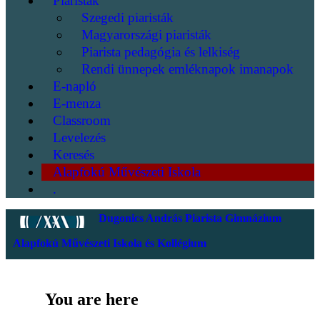
Piaristák
Szegedi piaristák
Magyarországi piaristák
Piarista pedagógia és lelkiség
Rendi ünnepek emléknapok imanapok
E-napló
E-menza
Classroom
Levelezés
Keresés
Alapfokú Művészeti Iskola
.
Dugonics András Piarista Gimnázium
Alapfokú Művészeti Iskola és Kollégium
You are here