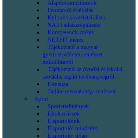
Alapdokumentumok
Fenntartói értékelés
Különös közzétételi lista
NAIH adatszolgáltatás
Kompetencia mérés
NETFIT mérés
Tájékoztató a magyar
gyermekvédelmi rendszer
működéséről
Tájékoztató az óvodai és iskolai
szociális segítő tevékenységről
E-menza
Online menzakártya rendszer
Sport
Sporteredmények
Iskolacsúcsok
Élsportolóink
Élsportolói minősítés
Élsportolói űrlap