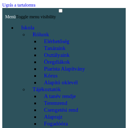
Ugrás a tartalomra
Menü
Toggle menu visibility
Iskola
Rólunk
Elérhetőség
Tanáraink
Osztályaink
Öregdiákok
Piarista Alapítvány
Kórus
Alapító oklevél
Tájékoztatók
A tanév rendje
Teremrend
Csengetési rend
Alaprajz
Fogadóóra