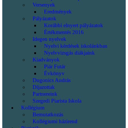
Versenyek
Eredmények
Pályázatok
Korábbi elnyert pályázatok
Értékmentés 2016
Idegen nyelvek
Nyelvi kérdések iskolánkban
Nyelvvizsgás diákjaink
Kiadványok
Piár Futár
Évkönyv
Dugonics András
Díjazottak
Partnereink
Szegedi Piarista Iskola
Kollégium
Bemutatkozás
Kollégiumi házirend