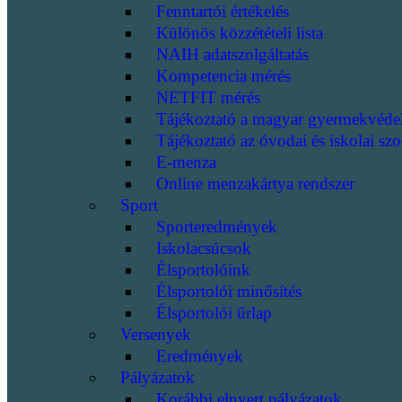
Fenntartói értékelés
Különös közzétételi lista
NAIH adatszolgáltatás
Kompetencia mérés
NETFIT mérés
Tájékoztató a magyar gyermekvéde
Tájékoztató az óvodai és iskolai szo
E-menza
Online menzakártya rendszer
Sport
Sporteredmények
Iskolacsúcsok
Élsportolóink
Élsportolói minősítés
Élsportolói űrlap
Versenyek
Eredmények
Pályázatok
Korábbi elnyert pályázatok