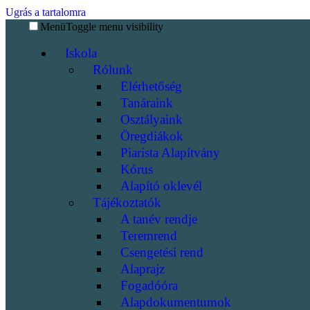
Ugrás a tartalomra
Menü
Toggle menu visibility
Iskola
Rólunk
Elérhetőség
Tanáraink
Osztályaink
Öregdiákok
Piarista Alapítvány
Kórus
Alapító oklevél
Tájékoztatók
A tanév rendje
Teremrend
Csengetési rend
Alaprajz
Fogadóóra
Alapdokumentumok