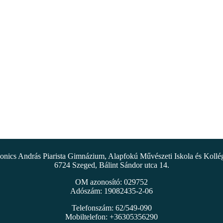
nics András Piarista Gimnázium, Alapfokú Művészeti Iskola és Koll
6724 Szeged, Bálint Sándor utca 14.
OM azonosító: 029752
Adószám: 19082435-2-06
Telefonszám: 62/549-090
Mobiltelefon: +36305356290