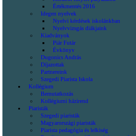
Értékmentés 2016
Idegen nyelvek
Nyelvi kérdések iskolánkban
Nyelvvizsgás diákjaink
Kiadványok
Piár Futár
Évkönyv
Dugonics András
Díjazottak
Partnereink
Szegedi Piarista Iskola
Kollégium
Bemutatkozás
Kollégiumi házirend
Piaristák
Szegedi piaristák
Magyarországi piaristák
Piarista pedagógia és lelkiség