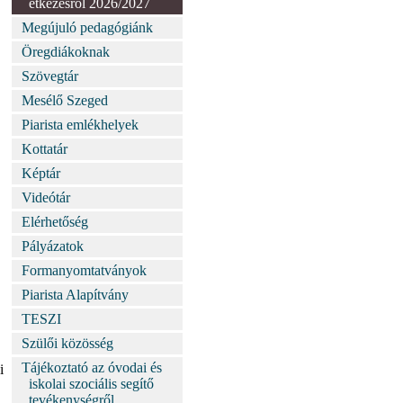
étkezésről 2026/2027
Megújuló pedagógiánk
Öregdiákoknak
Szövegtár
Mesélő Szeged
Piarista emlékhelyek
Kottatár
Képtár
Videótár
Elérhetőség
Pályázatok
Formanyomtatványok
Piarista Alapítvány
TESZI
Szülői közösség
Tájékoztató az óvodai és
i
iskolai szociális segítő
tevékenységről