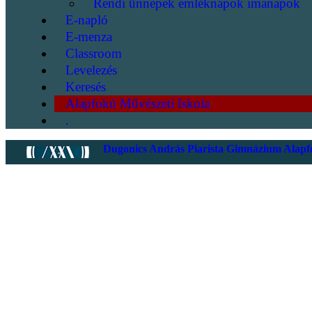
Rendi ünnepek emléknapok imanapok
E-napló
E-menza
Classroom
Levelezés
Keresés
Alapfokú Művészeti Iskola
.
Dugonics András Piarista Gimnázium Alapfo