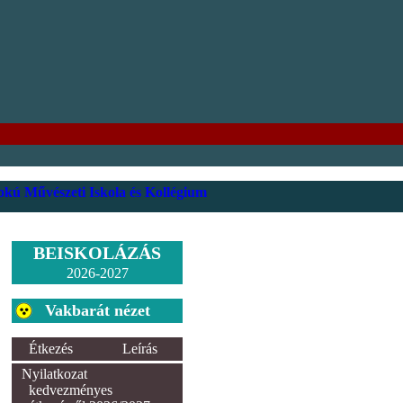
kú Művészeti Iskola és Kollégium
BEISKOLÁZÁS
2026-2027
Vakbarát nézet
Étkezés
Leírás
Nyilatkozat
kedvezményes