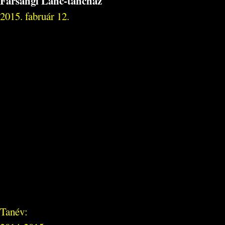
Farsangi Lánc-táncház
2015. fabruár 12.
Tanév: