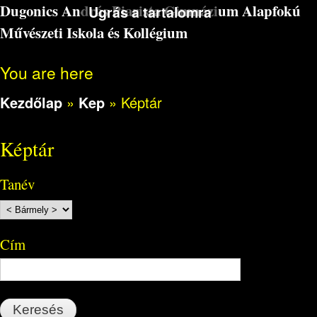
Dugonics András Piarista Gimnázium Alapfokú
Ugrás a tartalomra
Művészeti Iskola és Kollégium
You are here
Kezdőlap
»
Kep
»
Képtár
Képtár
Tanév
Cím