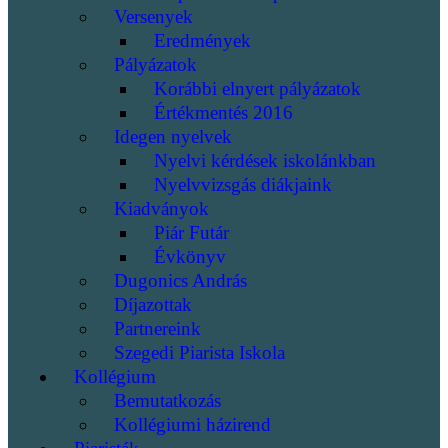
Versenyek
Eredmények
Pályázatok
Korábbi elnyert pályázatok
Értékmentés 2016
Idegen nyelvek
Nyelvi kérdések iskolánkban
Nyelvvizsgás diákjaink
Kiadványok
Piár Futár
Évkönyv
Dugonics András
Díjazottak
Partnereink
Szegedi Piarista Iskola
Kollégium
Bemutatkozás
Kollégiumi házirend