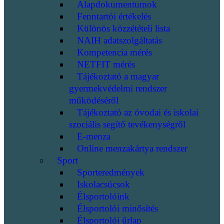
Alapdokumentumok
Fenntartói értékelés
Különös közzétételi lista
NAIH adatszolgáltatás
Kompetencia mérés
NETFIT mérés
Tájékoztató a magyar
gyermekvédelmi rendszer
működéséről
Tájékoztató az óvodai és iskolai
szociális segítő tevékenységről
E-menza
Online menzakártya rendszer
Sport
Sporteredmények
Iskolacsúcsok
Élsportolóink
Élsportolói minősítés
Élsportolói űrlap