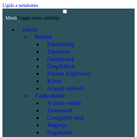
Ugrás a tartalomra
Menü
Toggle menu visibility
Iskola
Rólunk
Elérhetőség
Tanáraink
Osztályaink
Öregdiákok
Piarista Alapítvány
Kórus
Alapító oklevél
Tájékoztatók
A tanév rendje
Teremrend
Csengetési rend
Alaprajz
Fogadóóra