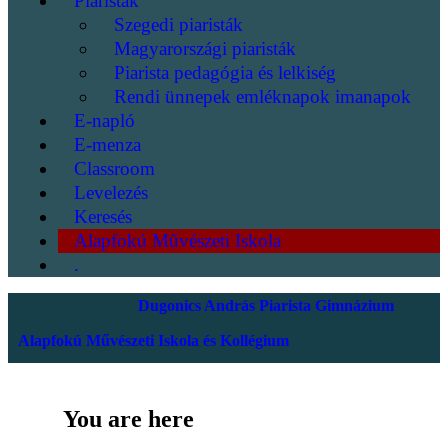
Piaristák
Szegedi piaristák
Magyarországi piaristák
Piarista pedagógia és lelkiség
Rendi ünnepek emléknapok imanapok
E-napló
E-menza
Classroom
Levelezés
Keresés
Alapfokú Művészeti Iskola
.
Dugonics András Piarista Gimnázium
Alapfokú Művészeti Iskola és Kollégium
You are here