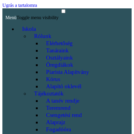
Ugrás a tartalomra
Menü
Toggle menu visibility
Iskola
Rólunk
Elérhetőség
Tanáraink
Osztályaink
Öregdiákok
Piarista Alapítvány
Kórus
Alapító oklevél
Tájékoztatók
A tanév rendje
Teremrend
Csengetési rend
Alaprajz
Fogadóóra