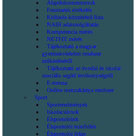
Alapdokumentumok
Fenntartói értékelés
Különös közzétételi lista
NAIH adatszolgáltatás
Kompetencia mérés
NETFIT mérés
Tájékoztató a magyar
gyermekvédelmi rendszer
működéséről
Tájékoztató az óvodai és iskolai
szociális segítő tevékenységről
E-menza
Online menzakártya rendszer
Sport
Sporteredmények
Iskolacsúcsok
Élsportolóink
Élsportolói minősítés
Élsportolói űrlap