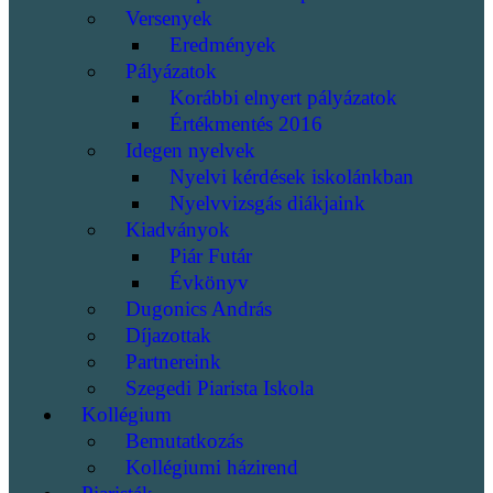
Versenyek
Eredmények
Pályázatok
Korábbi elnyert pályázatok
Értékmentés 2016
Idegen nyelvek
Nyelvi kérdések iskolánkban
Nyelvvizsgás diákjaink
Kiadványok
Piár Futár
Évkönyv
Dugonics András
Díjazottak
Partnereink
Szegedi Piarista Iskola
Kollégium
Bemutatkozás
Kollégiumi házirend