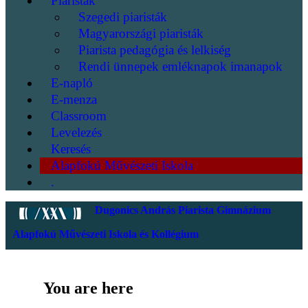
Piaristák
Szegedi piaristák
Magyarországi piaristák
Piarista pedagógia és lelkiség
Rendi ünnepek emléknapok imanapok
E-napló
E-menza
Classroom
Levelezés
Keresés
Alapfokú Művészeti Iskola
.
Dugonics András Piarista Gimnázium
Alapfokú Művészeti Iskola és Kollégium
You are here