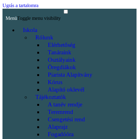
Ugrás a tartalomra
Menü
Toggle menu visibility
Iskola
Rólunk
Elérhetőség
Tanáraink
Osztályaink
Öregdiákok
Piarista Alapítvány
Kórus
Alapító oklevél
Tájékoztatók
A tanév rendje
Teremrend
Csengetési rend
Alaprajz
Fogadóóra