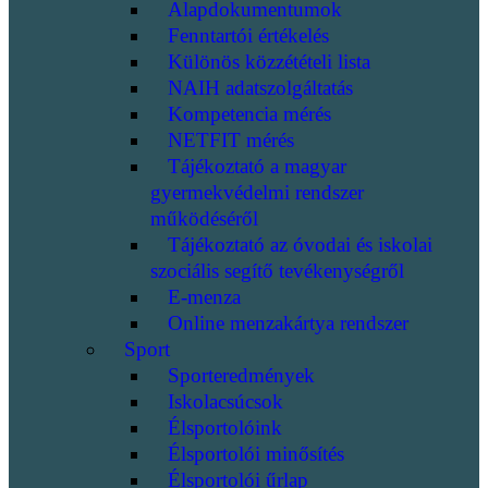
Alapdokumentumok
Fenntartói értékelés
Különös közzétételi lista
NAIH adatszolgáltatás
Kompetencia mérés
NETFIT mérés
Tájékoztató a magyar
gyermekvédelmi rendszer
működéséről
Tájékoztató az óvodai és iskolai
szociális segítő tevékenységről
E-menza
Online menzakártya rendszer
Sport
Sporteredmények
Iskolacsúcsok
Élsportolóink
Élsportolói minősítés
Élsportolói űrlap