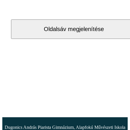
Oldalsáv megjelenítése
Dugonics András Piarista Gimnázium, Alapfokú Művészeti Iskola