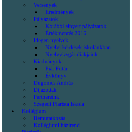
Versenyek
Eredmények
Pályázatok
Korábbi elnyert pályázatok
Értékmentés 2016
Idegen nyelvek
Nyelvi kérdések iskolánkban
Nyelvvizsgás diákjaink
Kiadványok
Piár Futár
Évkönyv
Dugonics András
Díjazottak
Partnereink
Szegedi Piarista Iskola
Kollégium
Bemutatkozás
Kollégiumi házirend