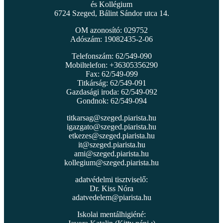
és Kollégium
6724 Szeged, Bálint Sándor utca 14.
OM azonosító: 029752
Adószám: 19082435-2-06
Telefonszám: 62/549-090
Mobiltelefon: +36305356290
Fax: 62/549-099
Titkárság: 62/549-091
Gazdasági iroda: 62/549-092
Gondnok: 62/549-094
titkarsag@szeged.piarista.hu
igazgato@szeged.piarista.hu
etkezes@szeged.piarista.hu
it@szeged.piarista.hu
ami@szeged.piarista.hu
kollegium@szeged.piarista.hu
adatvédelmi tisztviselő:
Dr. Kiss Nóra
adatvedelem@piarista.hu
Iskolai mentálhigiéné: