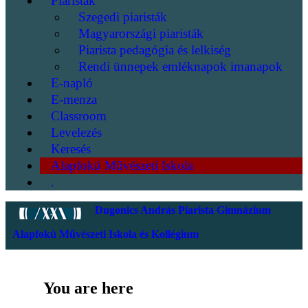
Piaristák
Szegedi piaristák
Magyarországi piaristák
Piarista pedagógia és lelkiség
Rendi ünnepek emléknapok imanapok
E-napló
E-menza
Classroom
Levelezés
Keresés
Alapfokú Művészeti Iskola
.
Dugonics András Piarista Gimnázium
Alapfokú Művészeti Iskola és Kollégium
You are here