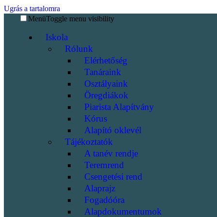
Ugrás a tartalomra
Menü
Toggle menu visibility
Iskola
Rólunk
Elérhetőség
Tanáraink
Osztályaink
Öregdiákok
Piarista Alapítvány
Kórus
Alapító oklevél
Tájékoztatók
A tanév rendje
Teremrend
Csengetési rend
Alaprajz
Fogadóóra
Alapdokumentumok