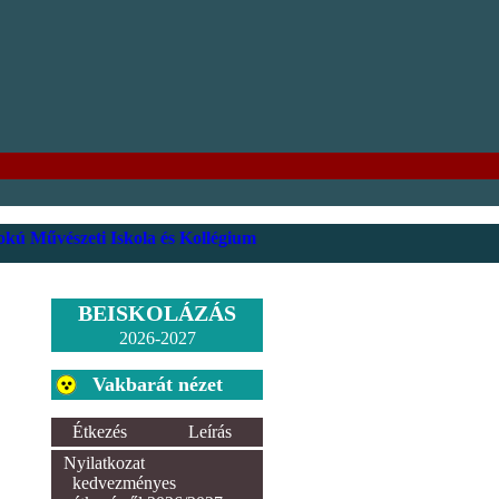
kú Művészeti Iskola és Kollégium
BEISKOLÁZÁS
2026-2027
Vakbarát nézet
Étkezés
Leírás
Nyilatkozat
kedvezményes