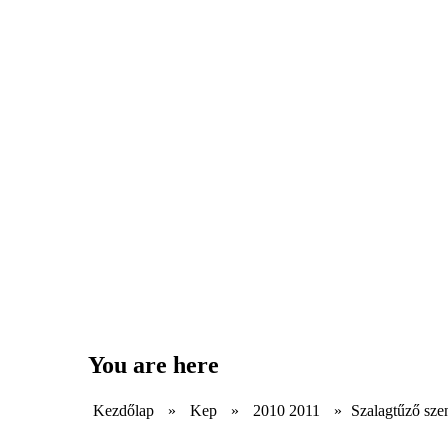
You are here
Kezdőlap
»
Kep
»
2010 2011
»
Szalagtűző sze