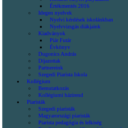
Értékmentés 2016
Idegen nyelvek
Nyelvi kérdések iskolánkban
Nyelvvizsgás diákjaink
Kiadványok
Piár Futár
Évkönyv
Dugonics András
Díjazottak
Partnereink
Szegedi Piarista Iskola
Kollégium
Bemutatkozás
Kollégiumi házirend
Piaristák
Szegedi piaristák
Magyarországi piaristák
Piarista pedagógia és lelkiség