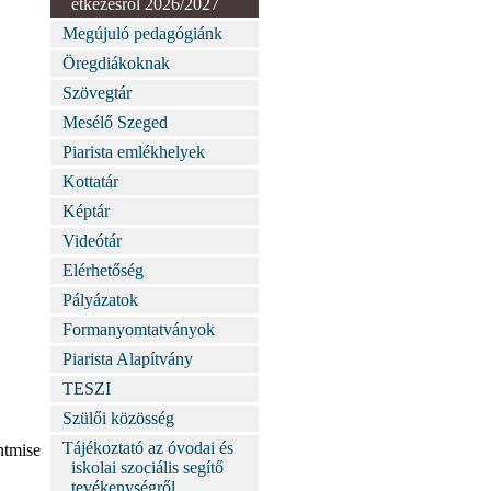
étkezésről 2026/2027
Megújuló pedagógiánk
Öregdiákoknak
Szövegtár
Mesélő Szeged
Piarista emlékhelyek
Kottatár
Képtár
Videótár
Elérhetőség
Pályázatok
Formanyomtatványok
Piarista Alapítvány
TESZI
Szülői közösség
Tájékoztató az óvodai és
ntmise
iskolai szociális segítő
tevékenységről