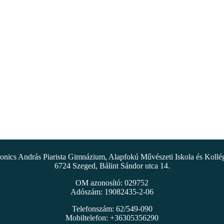
nics András Piarista Gimnázium, Alapfokú Művészeti Iskola és Koll
6724 Szeged, Bálint Sándor utca 14.
OM azonosító: 029752
Adószám: 19082435-2-06
Telefonszám: 62/549-090
Mobiltelefon: +36305356290