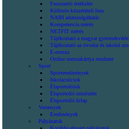
Fenntartói értékelés
Különös közzétételi lista
NAIH adatszolgáltatás
Kompetencia mérés
NETFIT mérés
Tájékoztató a magyar gyermekvéde
Tájékoztató az óvodai és iskolai szo
E-menza
Online menzakártya rendszer
Sport
Sporteredmények
Iskolacsúcsok
Élsportolóink
Élsportolói minősítés
Élsportolói űrlap
Versenyek
Eredmények
Pályázatok
Korábbi elnyert pályázatok