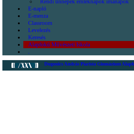
Rendi ünnepek emléknapok imanapok
E-napló
E-menza
Classroom
Levelezés
Keresés
Alapfokú Művészeti Iskola
.
Dugonics András Piarista Gimnázium Alapfo