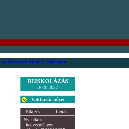
kú Művészeti Iskola és Kollégium
BEISKOLÁZÁS
2026-2027
Vakbarát nézet
Étkezés
Leírás
Nyilatkozat
kedvezményes