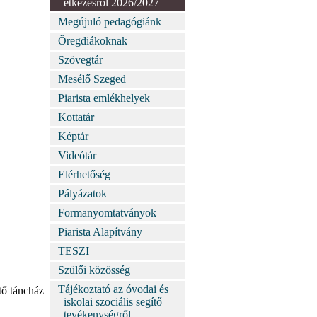
étkezésről 2026/2027
Megújuló pedagógiánk
Öregdiákoknak
Szövegtár
Mesélő Szeged
Piarista emlékhelyek
Kottatár
Képtár
Videótár
Elérhetőség
Pályázatok
Formanyomtatványok
Piarista Alapítvány
TESZI
Szülői közösség
Tájékoztató az óvodai és
tő táncház
iskolai szociális segítő
tevékenységről