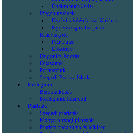
Értékmentés 2016
Idegen nyelvek
Nyelvi kérdések iskolánkban
Nyelvvizsgás diákjaink
Kiadványok
Piár Futár
Évkönyv
Dugonics András
Díjazottak
Partnereink
Szegedi Piarista Iskola
Kollégium
Bemutatkozás
Kollégiumi házirend
Piaristák
Szegedi piaristák
Magyarországi piaristák
Piarista pedagógia és lelkiség