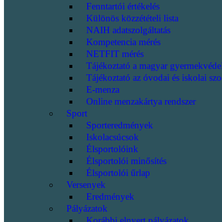
Fenntartói értékelés
Különös közzétételi lista
NAIH adatszolgáltatás
Kompetencia mérés
NETFIT mérés
Tájékoztató a magyar gyermekvéde
Tájékoztató az óvodai és iskolai szo
E-menza
Online menzakártya rendszer
Sport
Sporteredmények
Iskolacsúcsok
Élsportolóink
Élsportolói minősítés
Élsportolói űrlap
Versenyek
Eredmények
Pályázatok
Korábbi elnyert pályázatok