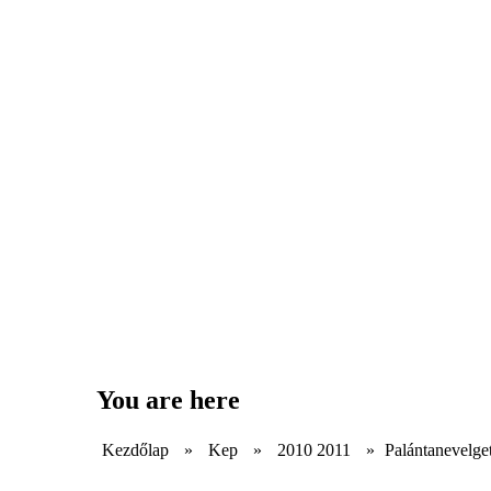
You are here
Kezdőlap
»
Kep
»
2010 2011
»
Palántanevelge