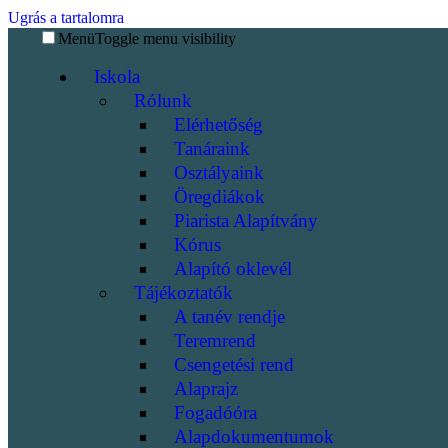
Ugrás a tartalomra
Menü
Toggle menu visibility
Iskola
Rólunk
Elérhetőség
Tanáraink
Osztályaink
Öregdiákok
Piarista Alapítvány
Kórus
Alapító oklevél
Tájékoztatók
A tanév rendje
Teremrend
Csengetési rend
Alaprajz
Fogadóóra
Alapdokumentumok