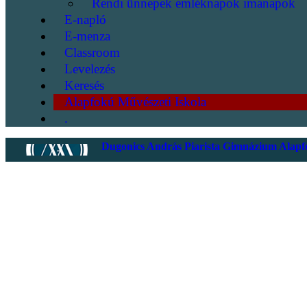
Rendi ünnepek emléknapok imanapok
E-napló
E-menza
Classroom
Levelezés
Keresés
Alapfokú Művészeti Iskola
.
Dugonics András Piarista Gimnázium Alapfo