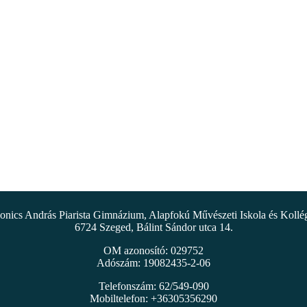
nics András Piarista Gimnázium, Alapfokú Művészeti Iskola és Koll
6724 Szeged, Bálint Sándor utca 14.
OM azonosító: 029752
Adószám: 19082435-2-06
Telefonszám: 62/549-090
Mobiltelefon: +36305356290