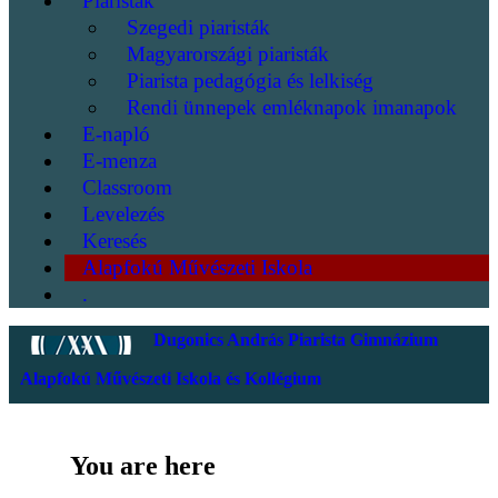
Piaristák
Szegedi piaristák
Magyarországi piaristák
Piarista pedagógia és lelkiség
Rendi ünnepek emléknapok imanapok
E-napló
E-menza
Classroom
Levelezés
Keresés
Alapfokú Művészeti Iskola
.
Dugonics András Piarista Gimnázium
Alapfokú Művészeti Iskola és Kollégium
You are here