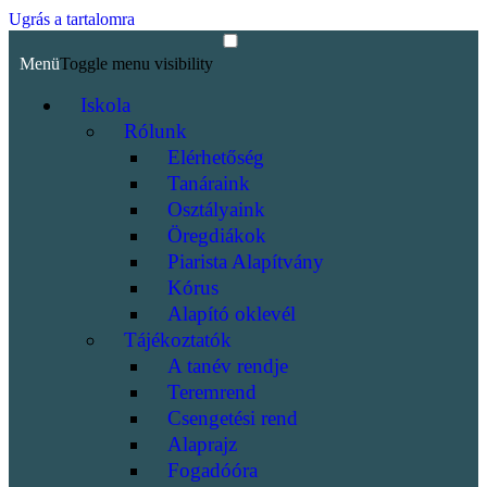
Ugrás a tartalomra
Menü
Toggle menu visibility
Iskola
Rólunk
Elérhetőség
Tanáraink
Osztályaink
Öregdiákok
Piarista Alapítvány
Kórus
Alapító oklevél
Tájékoztatók
A tanév rendje
Teremrend
Csengetési rend
Alaprajz
Fogadóóra