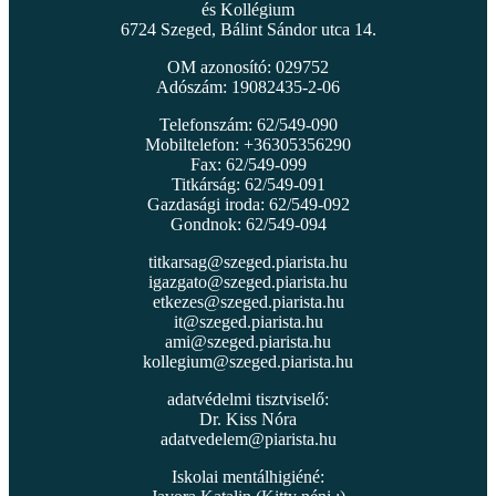
és Kollégium
6724 Szeged, Bálint Sándor utca 14.
OM azonosító: 029752
Adószám: 19082435-2-06
Telefonszám: 62/549-090
Mobiltelefon: +36305356290
Fax: 62/549-099
Titkárság: 62/549-091
Gazdasági iroda: 62/549-092
Gondnok: 62/549-094
titkarsag@szeged.piarista.hu
igazgato@szeged.piarista.hu
etkezes@szeged.piarista.hu
it@szeged.piarista.hu
ami@szeged.piarista.hu
kollegium@szeged.piarista.hu
adatvédelmi tisztviselő:
Dr. Kiss Nóra
adatvedelem@piarista.hu
Iskolai mentálhigiéné: