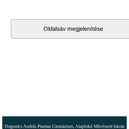
Oldalsáv megjelenítése
Dugonics András Piarista Gimnázium, Alapfokú Művészeti Iskola