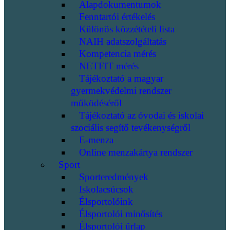
Alapdokumentumok
Fenntartói értékelés
Különös közzétételi lista
NAIH adatszolgáltatás
Kompetencia mérés
NETFIT mérés
Tájékoztató a magyar
gyermekvédelmi rendszer
működéséről
Tájékoztató az óvodai és iskolai
szociális segítő tevékenységről
E-menza
Online menzakártya rendszer
Sport
Sporteredmények
Iskolacsúcsok
Élsportolóink
Élsportolói minősítés
Élsportolói űrlap