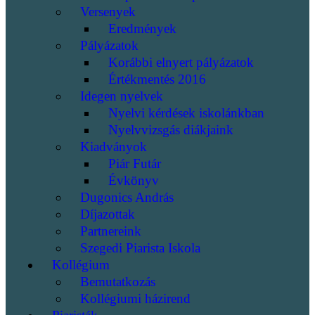
Versenyek
Eredmények
Pályázatok
Korábbi elnyert pályázatok
Értékmentés 2016
Idegen nyelvek
Nyelvi kérdések iskolánkban
Nyelvvizsgás diákjaink
Kiadványok
Piár Futár
Évkönyv
Dugonics András
Díjazottak
Partnereink
Szegedi Piarista Iskola
Kollégium
Bemutatkozás
Kollégiumi házirend