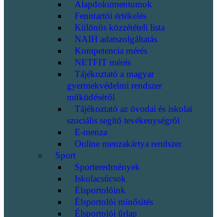
Alapdokumentumok
Fenntartói értékelés
Különös közzétételi lista
NAIH adatszolgáltatás
Kompetencia mérés
NETFIT mérés
Tájékoztató a magyar
gyermekvédelmi rendszer
működéséről
Tájékoztató az óvodai és iskolai
szociális segítő tevékenységről
E-menza
Online menzakártya rendszer
Sport
Sporteredmények
Iskolacsúcsok
Élsportolóink
Élsportolói minősítés
Élsportolói űrlap