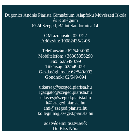
Dugonics András Piarista Gimnázium, Alapfokú Művészeti Iskola
és Kollégium
6724 Szeged, Bálint Sándor utca 14.
OM azonosító: 029752
Adószám: 19082435-2-06
Telefonszám: 62/549-090
Mobiltelefon: +36305356290
Fax: 62/549-099
Titkárság: 62/549-091
Gazdasági iroda: 62/549-092
Gondnok: 62/549-094
titkarsag@szeged.piarista.hu
igazgato@szeged.piarista.hu
etkezes@szeged.piarista.hu
it@szeged.piarista.hu
ami@szeged.piarista.hu
kollegium@szeged.piarista.hu
adatvédelmi tisztviselő:
Dr. Kiss Nóra