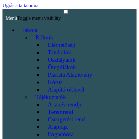
Ugrás a tartalomra
Menü
Toggle menu visibility
Iskola
Rólunk
Elérhetőség
Tanáraink
Osztályaink
Öregdiákok
Piarista Alapítvány
Kórus
Alapító oklevél
Tájékoztatók
A tanév rendje
Teremrend
Csengetési rend
Alaprajz
Fogadóóra