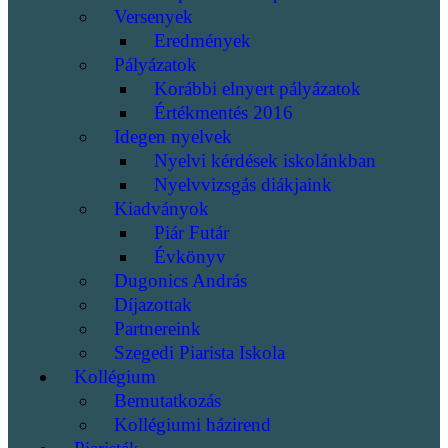
Versenyek
Eredmények
Pályázatok
Korábbi elnyert pályázatok
Értékmentés 2016
Idegen nyelvek
Nyelvi kérdések iskolánkban
Nyelvvizsgás diákjaink
Kiadványok
Piár Futár
Évkönyv
Dugonics András
Díjazottak
Partnereink
Szegedi Piarista Iskola
Kollégium
Bemutatkozás
Kollégiumi házirend