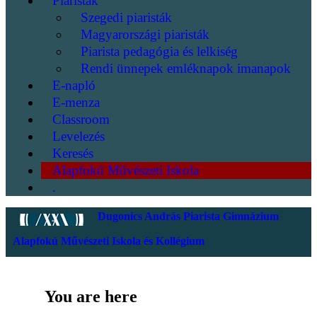
Piaristák
Szegedi piaristák
Magyarországi piaristák
Piarista pedagógia és lelkiség
Rendi ünnepek emléknapok imanapok
E-napló
E-menza
Classroom
Levelezés
Keresés
Alapfokú Művészeti Iskola
.
Dugonics András Piarista Gimnázium
Alapfokú Művészeti Iskola és Kollégium
You are here