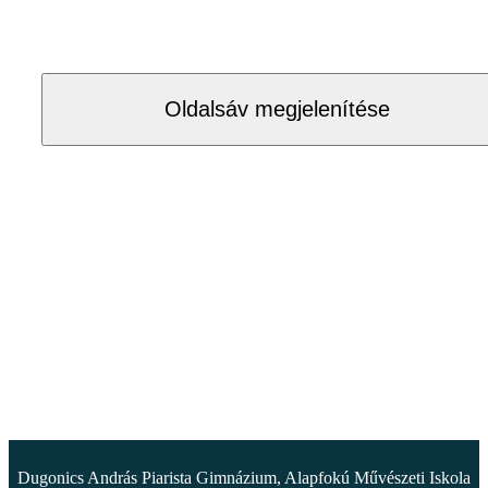
Oldalsáv megjelenítése
Dugonics András Piarista Gimnázium, Alapfokú Művészeti Iskola