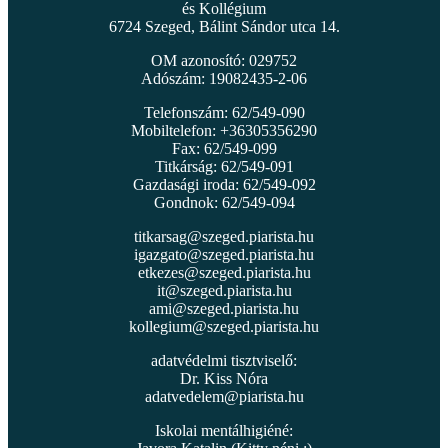
és Kollégium
6724 Szeged, Bálint Sándor utca 14.
OM azonosító: 029752
Adószám: 19082435-2-06
Telefonszám: 62/549-090
Mobiltelefon: +36305356290
Fax: 62/549-099
Titkárság: 62/549-091
Gazdasági iroda: 62/549-092
Gondnok: 62/549-094
titkarsag@szeged.piarista.hu
igazgato@szeged.piarista.hu
etkezes@szeged.piarista.hu
it@szeged.piarista.hu
ami@szeged.piarista.hu
kollegium@szeged.piarista.hu
adatvédelmi tisztviselő:
Dr. Kiss Nóra
adatvedelem@piarista.hu
Iskolai mentálhigiéné: