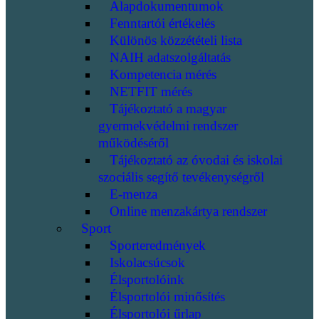
Alapdokumentumok
Fenntartói értékelés
Különös közzétételi lista
NAIH adatszolgáltatás
Kompetencia mérés
NETFIT mérés
Tájékoztató a magyar
gyermekvédelmi rendszer
működéséről
Tájékoztató az óvodai és iskolai
szociális segítő tevékenységről
E-menza
Online menzakártya rendszer
Sport
Sporteredmények
Iskolacsúcsok
Élsportolóink
Élsportolói minősítés
Élsportolói űrlap