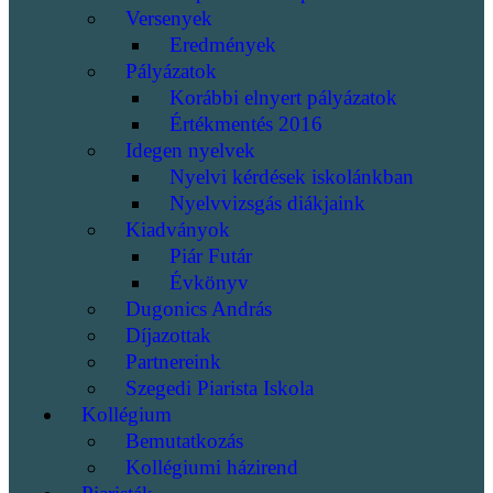
Versenyek
Eredmények
Pályázatok
Korábbi elnyert pályázatok
Értékmentés 2016
Idegen nyelvek
Nyelvi kérdések iskolánkban
Nyelvvizsgás diákjaink
Kiadványok
Piár Futár
Évkönyv
Dugonics András
Díjazottak
Partnereink
Szegedi Piarista Iskola
Kollégium
Bemutatkozás
Kollégiumi házirend