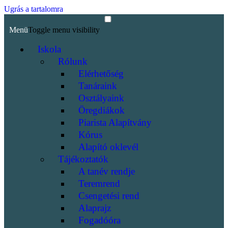
Ugrás a tartalomra
Menü
Toggle menu visibility
Iskola
Rólunk
Elérhetőség
Tanáraink
Osztályaink
Öregdiákok
Piarista Alapítvány
Kórus
Alapító oklevél
Tájékoztatók
A tanév rendje
Teremrend
Csengetési rend
Alaprajz
Fogadóóra