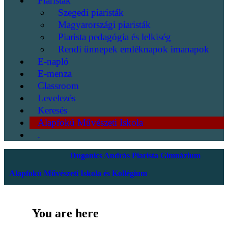
Piaristák
Szegedi piaristák
Magyarországi piaristák
Piarista pedagógia és lelkiség
Rendi ünnepek emléknapok imanapok
E-napló
E-menza
Classroom
Levelezés
Keresés
Alapfokú Művészeti Iskola
.
Dugonics András Piarista Gimnázium
Alapfokú Művészeti Iskola és Kollégium
You are here