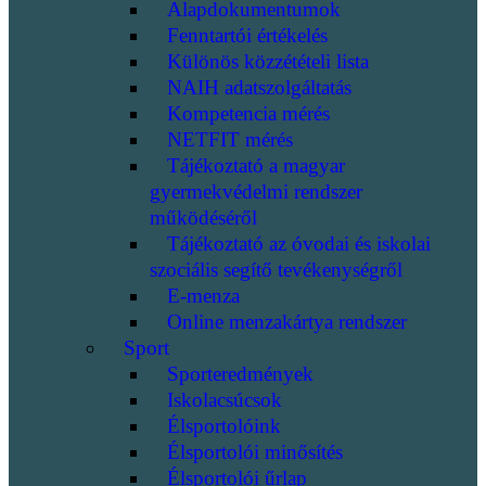
Alapdokumentumok
Fenntartói értékelés
Különös közzétételi lista
NAIH adatszolgáltatás
Kompetencia mérés
NETFIT mérés
Tájékoztató a magyar
gyermekvédelmi rendszer
működéséről
Tájékoztató az óvodai és iskolai
szociális segítő tevékenységről
E-menza
Online menzakártya rendszer
Sport
Sporteredmények
Iskolacsúcsok
Élsportolóink
Élsportolói minősítés
Élsportolói űrlap