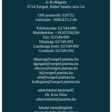
és Kollégium
6724 Szeged, Bálint Sándor utca 14.
OM azonosító: 029752
Adószám: 19082435-2-06
Telefonszám: 62/549-090
Mobiltelefon: +36305356290
Fax: 62/549-099
Titkárság: 62/549-091
Gazdasági iroda: 62/549-092
Gondnok: 62/549-094
titkarsag@szeged.piarista.hu
igazgato@szeged.piarista.hu
etkezes@szeged.piarista.hu
it@szeged.piarista.hu
ami@szeged.piarista.hu
kollegium@szeged.piarista.hu
adatvédelmi tisztviselő:
Dr. Kiss Nóra
adatvedelem@piarista.hu
Iskolai mentálhigiéné: