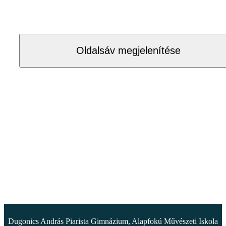
Oldalsáv megjelenítése
Dugonics András Piarista Gimnázium, Alapfokú Művészeti Iskola