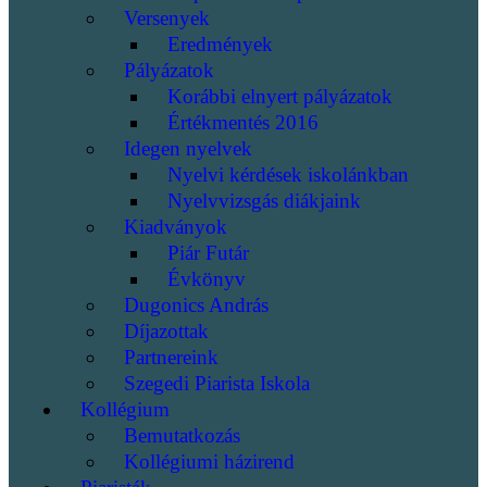
Versenyek
Eredmények
Pályázatok
Korábbi elnyert pályázatok
Értékmentés 2016
Idegen nyelvek
Nyelvi kérdések iskolánkban
Nyelvvizsgás diákjaink
Kiadványok
Piár Futár
Évkönyv
Dugonics András
Díjazottak
Partnereink
Szegedi Piarista Iskola
Kollégium
Bemutatkozás
Kollégiumi házirend