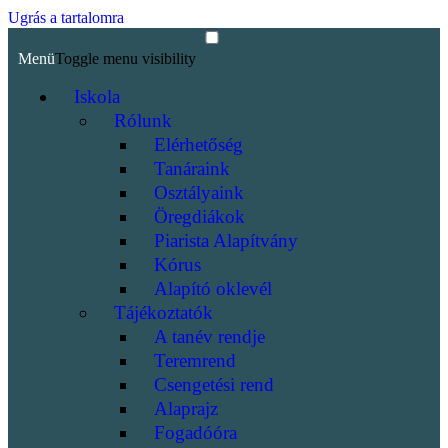
Ugrás a tartalomra
Menü
Toggle menu visibility
Iskola
Rólunk
Elérhetőség
Tanáraink
Osztályaink
Öregdiákok
Piarista Alapítvány
Kórus
Alapító oklevél
Tájékoztatók
A tanév rendje
Teremrend
Csengetési rend
Alaprajz
Fogadóóra