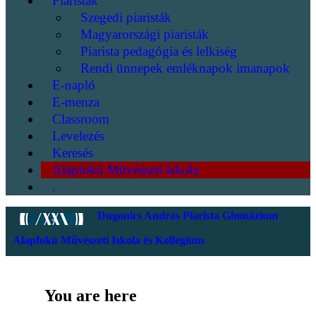
Piaristák
Szegedi piaristák
Magyarországi piaristák
Piarista pedagógia és lelkiség
Rendi ünnepek emléknapok imanapok
E-napló
E-menza
Classroom
Levelezés
Keresés
Alapfokú Művészeti Iskola
.
Dugonics András Piarista Gimnázium
Alapfokú Művészeti Iskola és Kollégium
You are here