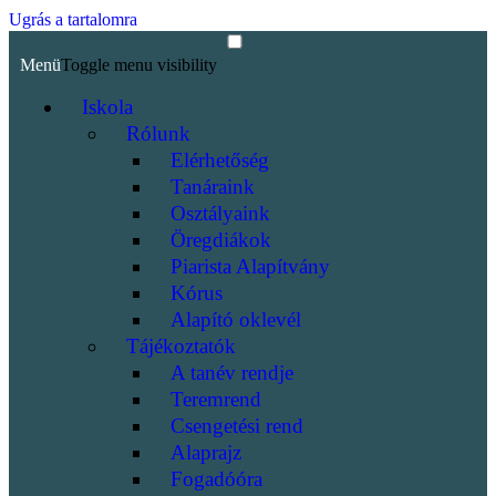
Ugrás a tartalomra
Menü
Toggle menu visibility
Iskola
Rólunk
Elérhetőség
Tanáraink
Osztályaink
Öregdiákok
Piarista Alapítvány
Kórus
Alapító oklevél
Tájékoztatók
A tanév rendje
Teremrend
Csengetési rend
Alaprajz
Fogadóóra