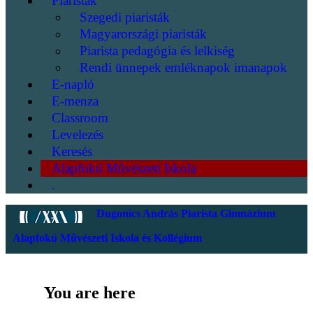
Piaristák
Szegedi piaristák
Magyarországi piaristák
Piarista pedagógia és lelkiség
Rendi ünnepek emléknapok imanapok
E-napló
E-menza
Classroom
Levelezés
Keresés
Alapfokú Művészeti Iskola
.
Dugonics András Piarista Gimnázium
Alapfokú Művészeti Iskola és Kollégium
You are here