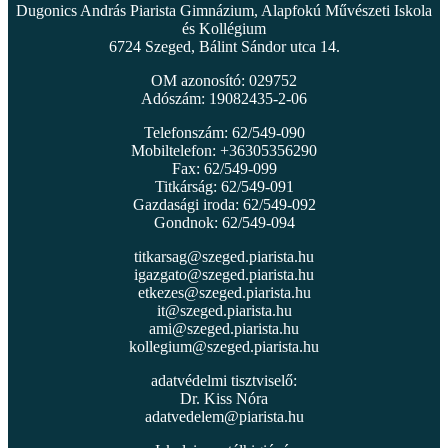
Dugonics András Piarista Gimnázium, Alapfokú Művészeti Iskola
és Kollégium
6724 Szeged, Bálint Sándor utca 14.
OM azonosító: 029752
Adószám: 19082435-2-06
Telefonszám: 62/549-090
Mobiltelefon: +36305356290
Fax: 62/549-099
Titkárság: 62/549-091
Gazdasági iroda: 62/549-092
Gondnok: 62/549-094
titkarsag@szeged.piarista.hu
igazgato@szeged.piarista.hu
etkezes@szeged.piarista.hu
it@szeged.piarista.hu
ami@szeged.piarista.hu
kollegium@szeged.piarista.hu
adatvédelmi tisztviselő:
Dr. Kiss Nóra
adatvedelem@piarista.hu