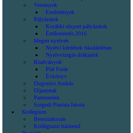
Versenyek
Eredmények
Pályázatok
Korábbi elnyert pályázatok
Értékmentés 2016
Idegen nyelvek
Nyelvi kérdések iskolánkban
Nyelvvizsgás diákjaink
Kiadványok
Piár Futár
Évkönyv
Dugonics András
Díjazottak
Partnereink
Szegedi Piarista Iskola
Kollégium
Bemutatkozás
Kollégiumi házirend