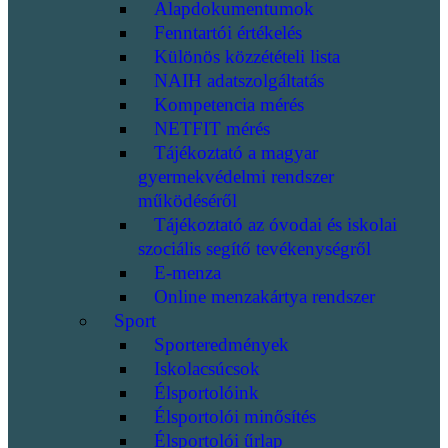
Alapdokumentumok
Fenntartói értékelés
Különös közzétételi lista
NAIH adatszolgáltatás
Kompetencia mérés
NETFIT mérés
Tájékoztató a magyar
gyermekvédelmi rendszer
működéséről
Tájékoztató az óvodai és iskolai
szociális segítő tevékenységről
E-menza
Online menzakártya rendszer
Sport
Sporteredmények
Iskolacsúcsok
Élsportolóink
Élsportolói minősítés
Élsportolói űrlap