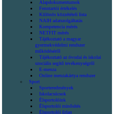
Alapdokumentumok
Fenntartói értékelés
Különös közzétételi lista
NAIH adatszolgáltatás
Kompetencia mérés
NETFIT mérés
Tájékoztató a magyar
gyermekvédelmi rendszer
működéséről
Tájékoztató az óvodai és iskolai
szociális segítő tevékenységről
E-menza
Online menzakártya rendszer
Sport
Sporteredmények
Iskolacsúcsok
Élsportolóink
Élsportolói minősítés
Élsportolói űrlap