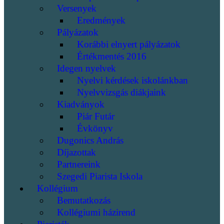
Versenyek
Eredmények
Pályázatok
Korábbi elnyert pályázatok
Értékmentés 2016
Idegen nyelvek
Nyelvi kérdések iskolánkban
Nyelvvizsgás diákjaink
Kiadványok
Piár Futár
Évkönyv
Dugonics András
Díjazottak
Partnereink
Szegedi Piarista Iskola
Kollégium
Bemutatkozás
Kollégiumi házirend