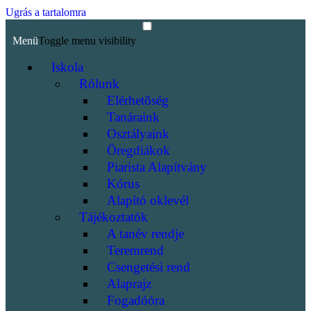
Ugrás a tartalomra
Menü
Toggle menu visibility
Iskola
Rólunk
Elérhetőség
Tanáraink
Osztályaink
Öregdiákok
Piarista Alapítvány
Kórus
Alapító oklevél
Tájékoztatók
A tanév rendje
Teremrend
Csengetési rend
Alaprajz
Fogadóóra