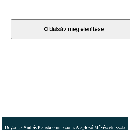
Oldalsáv megjelenítése
Dugonics András Piarista Gimnázium, Alapfokú Művészeti Iskola