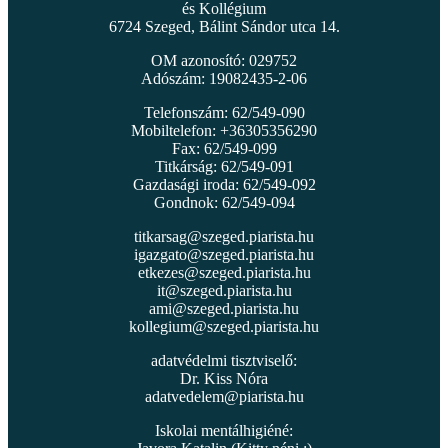
és Kollégium
6724 Szeged, Bálint Sándor utca 14.
OM azonosító: 029752
Adószám: 19082435-2-06
Telefonszám: 62/549-090
Mobiltelefon: +36305356290
Fax: 62/549-099
Titkárság: 62/549-091
Gazdasági iroda: 62/549-092
Gondnok: 62/549-094
titkarsag@szeged.piarista.hu
igazgato@szeged.piarista.hu
etkezes@szeged.piarista.hu
it@szeged.piarista.hu
ami@szeged.piarista.hu
kollegium@szeged.piarista.hu
adatvédelmi tisztviselő:
Dr. Kiss Nóra
adatvedelem@piarista.hu
Iskolai mentálhigiéné: