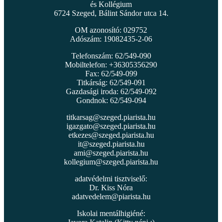
és Kollégium
6724 Szeged, Bálint Sándor utca 14.
OM azonosító: 029752
Adószám: 19082435-2-06
Telefonszám: 62/549-090
Mobiltelefon: +36305356290
Fax: 62/549-099
Titkárság: 62/549-091
Gazdasági iroda: 62/549-092
Gondnok: 62/549-094
titkarsag@szeged.piarista.hu
igazgato@szeged.piarista.hu
etkezes@szeged.piarista.hu
it@szeged.piarista.hu
ami@szeged.piarista.hu
kollegium@szeged.piarista.hu
adatvédelmi tisztviselő:
Dr. Kiss Nóra
adatvedelem@piarista.hu
Iskolai mentálhigiéné: