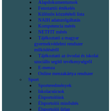
Alapdokumentumok
Fenntartói értékelés
Különös közzétételi lista
NAIH adatszolgáltatás
Kompetencia mérés
NETFIT mérés
Tájékoztató a magyar
gyermekvédelmi rendszer
működéséről
Tájékoztató az óvodai és iskolai
szociális segítő tevékenységről
E-menza
Online menzakártya rendszer
Sport
Sporteredmények
Iskolacsúcsok
Élsportolóink
Élsportolói minősítés
Élsportolói űrlap