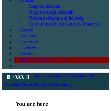
Piaristák
Szegedi piaristák
Magyarországi piaristák
Piarista pedagógia és lelkiség
Rendi ünnepek emléknapok imanapok
E-napló
E-menza
Classroom
Levelezés
Keresés
Alapfokú Művészeti Iskola
.
Dugonics András Piarista Gimnázium
Alapfokú Művészeti Iskola és Kollégium
You are here