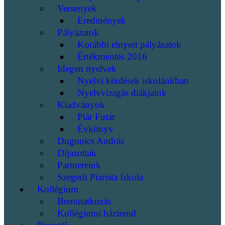
Versenyek
Eredmények
Pályázatok
Korábbi elnyert pályázatok
Értékmentés 2016
Idegen nyelvek
Nyelvi kérdések iskolánkban
Nyelvvizsgás diákjaink
Kiadványok
Piár Futár
Évkönyv
Dugonics András
Díjazottak
Partnereink
Szegedi Piarista Iskola
Kollégium
Bemutatkozás
Kollégiumi házirend