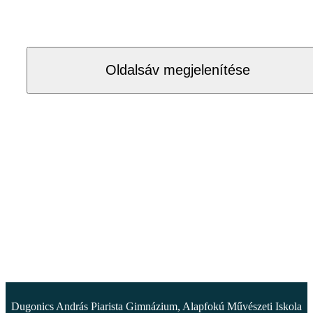
Oldalsáv megjelenítése
Dugonics András Piarista Gimnázium, Alapfokú Művészeti Iskola