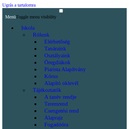
Ugrás a tartalomra
Menü
Toggle menu visibility
Iskola
Rólunk
Elérhetőség
Tanáraink
Osztályaink
Öregdiákok
Piarista Alapítvány
Kórus
Alapító oklevél
Tájékoztatók
A tanév rendje
Teremrend
Csengetési rend
Alaprajz
Fogadóóra