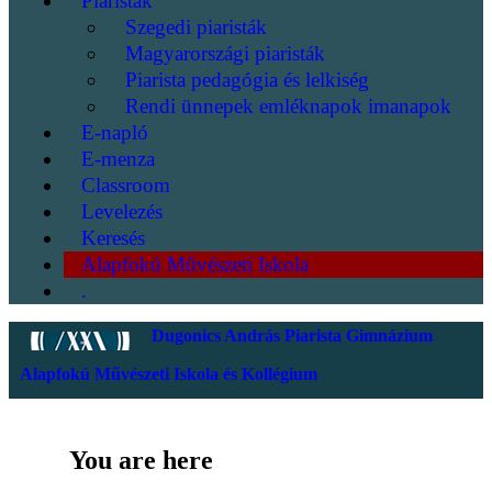
Piaristák
Szegedi piaristák
Magyarországi piaristák
Piarista pedagógia és lelkiség
Rendi ünnepek emléknapok imanapok
E-napló
E-menza
Classroom
Levelezés
Keresés
Alapfokú Művészeti Iskola
.
Dugonics András Piarista Gimnázium
Alapfokú Művészeti Iskola és Kollégium
You are here