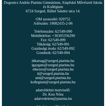
Dugonics András Piarista Gimnázium, Alapfokú Művészeti Iskola
és Kollégium
6724 Szeged, Bálint Sándor utca 14.
OM azonosító: 029752
Adószám: 19082435-2-06
Telefonszám: 62/549-090
Mobiltelefon: +36305356290
Fax: 62/549-099
Titkárság: 62/549-091
Gazdasági iroda: 62/549-092
Gondnok: 62/549-094
titkarsag@szeged.piarista.hu
igazgato@szeged.piarista.hu
etkezes@szeged.piarista.hu
it@szeged.piarista.hu
ami@szeged.piarista.hu
kollegium@szeged.piarista.hu
adatvédelmi tisztviselő:
Dr. Kiss Nóra
adatvedelem@piarista.hu