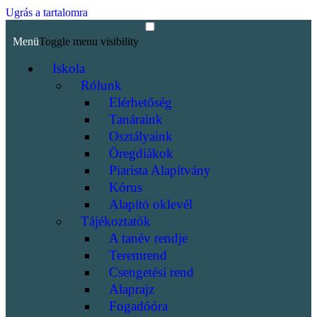
Ugrás a tartalomra
Menü
Toggle menu visibility
Iskola
Rólunk
Elérhetőség
Tanáraink
Osztályaink
Öregdiákok
Piarista Alapítvány
Kórus
Alapító oklevél
Tájékoztatók
A tanév rendje
Teremrend
Csengetési rend
Alaprajz
Fogadóóra