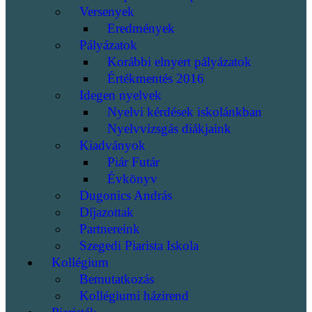
Versenyek
Eredmények
Pályázatok
Korábbi elnyert pályázatok
Értékmentés 2016
Idegen nyelvek
Nyelvi kérdések iskolánkban
Nyelvvizsgás diákjaink
Kiadványok
Piár Futár
Évkönyv
Dugonics András
Díjazottak
Partnereink
Szegedi Piarista Iskola
Kollégium
Bemutatkozás
Kollégiumi házirend