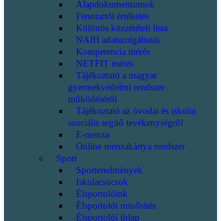
Alapdokumentumok
Fenntartói értékelés
Különös közzétételi lista
NAIH adatszolgáltatás
Kompetencia mérés
NETFIT mérés
Tájékoztató a magyar
gyermekvédelmi rendszer
működéséről
Tájékoztató az óvodai és iskolai
szociális segítő tevékenységről
E-menza
Online menzakártya rendszer
Sport
Sporteredmények
Iskolacsúcsok
Élsportolóink
Élsportolói minősítés
Élsportolói űrlap